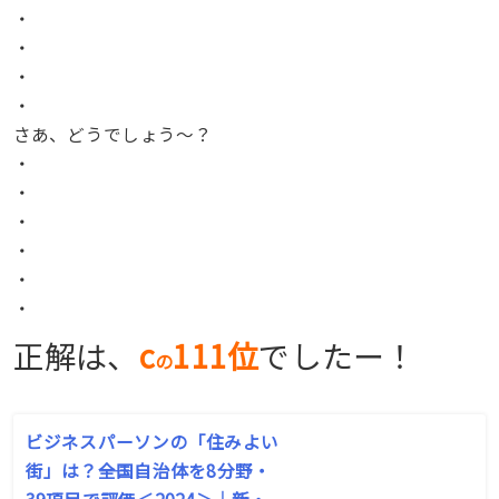
・
・
・
・
さあ、どうでしょう〜？
・
・
・
・
・
・
正解は、
c
111位
でしたー！
の
ビジネスパーソンの「住みよい
街」は？――全国自治体を8分野・
39項目で評価＜2024＞｜新・