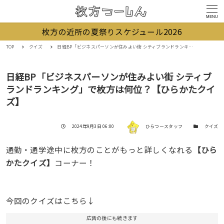
MENU
枚方の近所の夏祭りスケジュール2026
TOP
クイズ
日経BP「ビジネスパーソンが住みよい街 シティブランドランキング」で枚方は何位？【ひらかたクイズ】
日経BP「ビジネスパーソンが住みよい街 シティブ
ランドランキング」で枚方は何位？【ひらかたクイ
ズ】
著者
投稿日
カテゴリー
2024年9月3日 06:00
ひらつースタッフ
クイズ
通勤・通学途中に枚方のことがもっと詳しくなれる
【ひら
かたクイズ】
コーナー！
今回のクイズはこちら↓
広告の後にも続きます