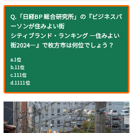
Q.「日経BP 総合研究所」の『ビジネスパ
ーソンが住みよい街
シティブランド・ランキング ―住みよい
街2024―』で枚方市は何位でしょう？
a.1位
b.11位
c.111位
d.1111位