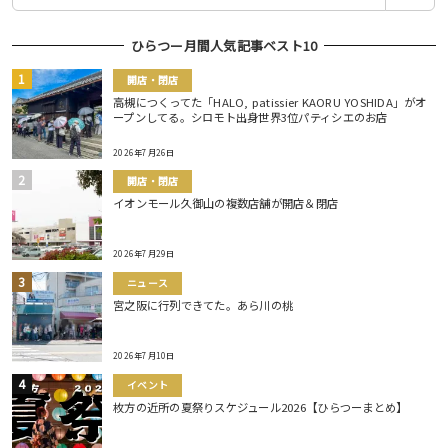
ひらつー月間人気記事ベスト10
開店・閉店
高槻につくってた「HALO, patissier KAORU YOSHIDA」がオ
ープンしてる。シロモト出身世界3位パティシエのお店
2026年7月26日
開店・閉店
イオンモール久御山の複数店舗が開店＆閉店
2026年7月29日
ニュース
宮之阪に行列できてた。あら川の桃
2026年7月10日
イベント
枚方の近所の夏祭りスケジュール2026【ひらつーまとめ】