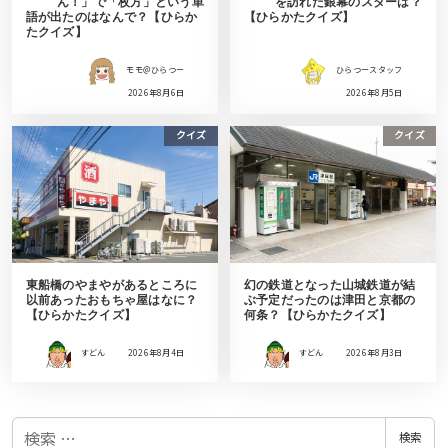
ん！」で「枚方」という単
を訪れた銀幕のスターは？
語が出たのはなんで？【ひらか
【ひらかたクイズ】
たクイズ】
モモ＠ひらつー
ひらつースタッフ
2026年8月6日
2026年8月5日
クイズ
クイズ
東船橋のやまやがあるところに
幻の鉄道となった山城鉄道が結
以前あったおもちゃ屋はなに？
ぶ予定だったのは津田と京都の
【ひらかたクイズ】
何条？【ひらかたクイズ】
すどん
2026年8月4日
すどん
2026年8月3日
検
検索
索