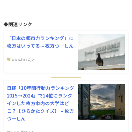
◆関連リンク
「日本の都市力ランキング」に
枚方はいってる – 枚方つーしん
www.hira2.jp
日経「10年間行動力ランキング
2015→2024」で14位にランク
インした枚方市内の大学はど
こ？【ひらかたクイズ】 – 枚方
つーしん
www.hira2.jp