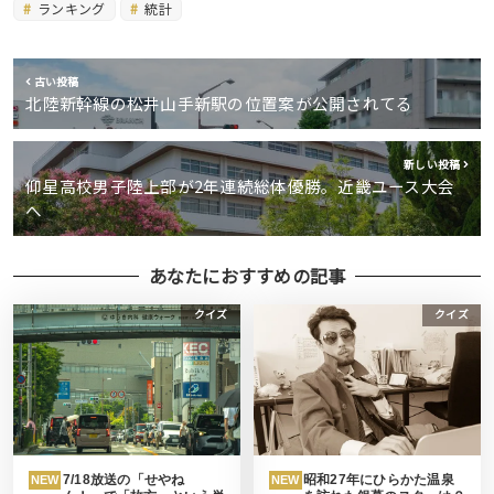
ランキング
統計
古い投稿
北陸新幹線の松井山手新駅の位置案が公開されてる
新しい投稿
仰星高校男子陸上部が2年連続総体優勝。近畿ユース大会
へ
あなたにおすすめの記事
クイズ
クイズ
7/18放送の「せやね
昭和27年にひらかた温泉
NEW
NEW