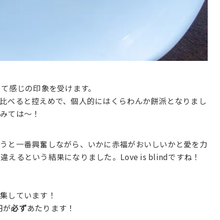
って感じの印象を受けます。
比べると控えめで、個人的にはくらわんか餅派となりまし
てみては〜！
言うと一番興奮しながら、いかに赤福がおいしいかと愛を力
という結果になりました。Love is blindですね！
募集しています！
円が
必ず
あたります！