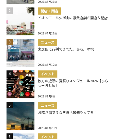
2026年7月26日
開店・閉店
イオンモール久御山の複数店舗が開店＆閉店
2026年7月29日
ニュース
宮之阪に行列できてた。あら川の桃
2026年7月10日
イベント
枚方の近所の夏祭りスケジュール2026【ひら
つーまとめ】
2026年8月6日
ニュース
お隣八幡でうなぎ食べ放題やってる！
2026年7月23日
イベント