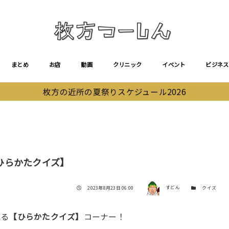
まとめ
お店
動画
クリニック
イベント
ビジネス
枚方の近所の夏祭りスケジュール2026
ひらかたクイズ】
著者
投稿日
カテゴリー
2023年8月23日 06:00
すどん
クイズ
れる
【ひらかたクイズ】
コーナー！