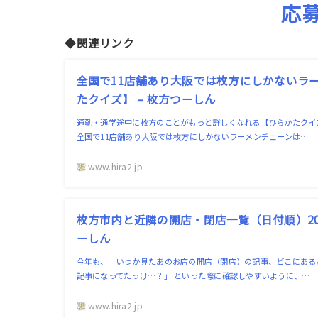
応
◆関連リンク
全国で11店舗あり大阪では枚方にしかないラ
たクイズ】 – 枚方つーしん
通勤・通学途中に枚方のことがもっと詳しくなれる【ひらかたクイズ
全国で11店舗あり大阪では枚方にしかないラーメンチェーンは…
www.hira2.jp
枚方市内と近隣の開店・閉店一覧（日付順）202
ーしん
今年も、「いつか見たあのお店の開店（閉店）の記事、どこにある
記事になってたっけ…？」 といった際に確認しやすいように、…
www.hira2.jp