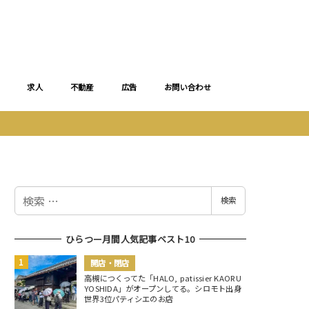
求人
不動産
広告
お問い合わせ
検
検索
索
ひらつー月間人気記事ベスト10
開店・閉店
高槻につくってた「HALO, patissier KAORU
YOSHIDA」がオープンしてる。シロモト出身
世界3位パティシエのお店