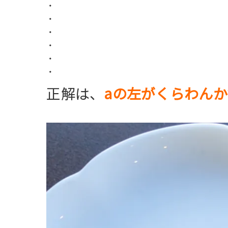
・
・
・
・
・
・
正解は、
aの左がくらわん