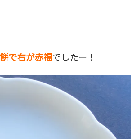
か餅で右が赤福
でしたー！