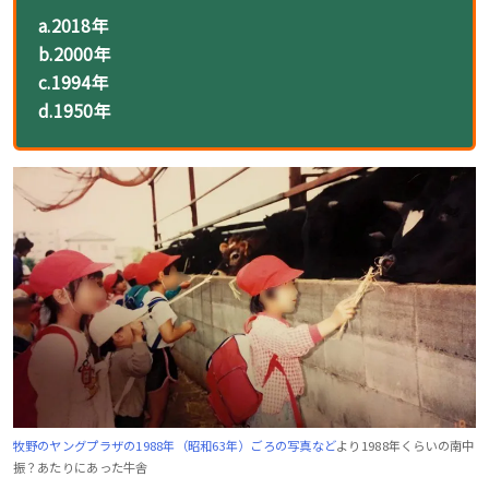
a.
2018年
b.2000年
c.
1994年
d.1950年
牧野のヤングプラザの1988年（昭和63年）ごろの写真など
より1988年くらいの南中
振？あたりにあった牛舎