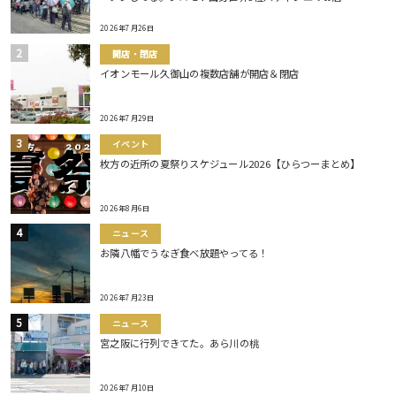
2026年7月26日
開店・閉店
イオンモール久御山の複数店舗が開店＆閉店
2026年7月29日
イベント
枚方の近所の夏祭りスケジュール2026【ひらつーまとめ】
2026年8月6日
ニュース
お隣八幡でうなぎ食べ放題やってる！
2026年7月23日
ニュース
宮之阪に行列できてた。あら川の桃
2026年7月10日