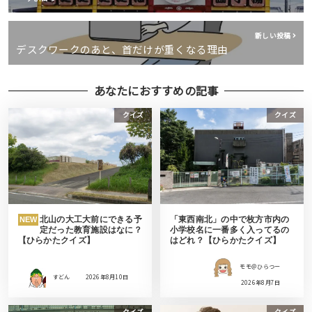
新しい投稿
デスクワークのあと、首だけが重くなる理由
あなたにおすすめの記事
クイズ
クイズ
北山の大工大前にできる予
「東西南北」の中で枚方市内の
NEW
定だった教育施設はなに？
小学校名に一番多く入ってるの
【ひらかたクイズ】
はどれ？【ひらかたクイズ】
モモ＠ひらつー
すどん
2026年8月10日
2026年8月7日
クイズ
クイズ