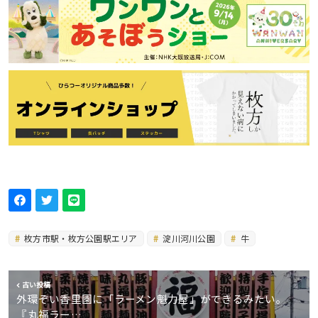
枚方市駅・枚方公園駅エリア
淀川河川公園
牛
古い投稿
外環ぞい香里園に「ラーメン魁力屋」ができるみたい。
『丸福ラー…