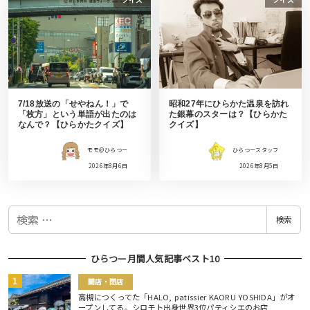
7/18放送の「せやねん！」で
昭和27年にひらかた温泉を訪れ
「枚方」という単語が出たのは
た銀幕のスターは？【ひらかた
なんで？【ひらかたクイズ】
クイズ】
モモ＠ひらつー
ひらつースタッフ
2026年8月6日
2026年8月5日
検
検索
索
ひらつー月間人気記事ベスト10
開店・閉店
高槻につくってた「HALO, patissier KAORU YOSHIDA」がオ
ープンしてる。シロモト出身世界3位パティシエのお店