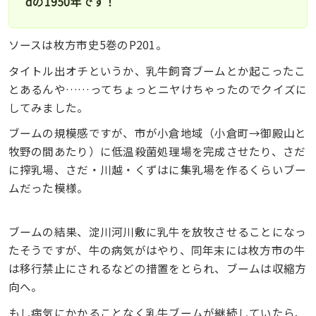
dの1950年です！
ソースは枚方市史5巻のP201。
タイトル出オチというか、乳牛飼育ブームとか起こったこ
とあるんや……ってちょっとニヤけちゃったのでクイズに
してみました。
ブームの規模感ですが、市が小倉地域（小倉町→御殿山と
牧野の間あたり）に低温殺菌処理場を完成させたり、さだ
に搾乳場、さだ・川越・くずはに集乳場を作るくらいブー
ムだった模様。
ブームの結果、淀川河川敷に乳牛を放牧させることになっ
たそうですが、牛の病気がはやり、同年末には枚方市の牛
は移行禁止にされるなどの措置をとられ、ブームは収縮方
向へ。
もし病気にかかることなく乳牛ブームが継続していたら、