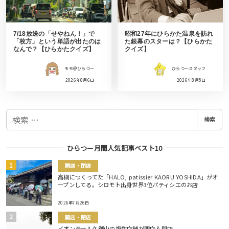
7/18放送の「せやねん！」で
昭和27年にひらかた温泉を訪れ
「枚方」という単語が出たのは
た銀幕のスターは？【ひらかた
なんで？【ひらかたクイズ】
クイズ】
モモ＠ひらつー
ひらつースタッフ
2026年8月6日
2026年8月5日
検
検索
索
ひらつー月間人気記事ベスト10
開店・閉店
高槻につくってた「HALO, patissier KAORU YOSHIDA」がオ
ープンしてる。シロモト出身世界3位パティシエのお店
2026年7月26日
開店・閉店
イオンモール久御山の複数店舗が開店＆閉店