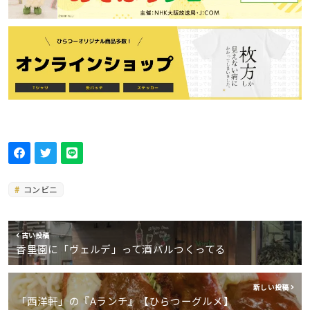
コンビニ
古い投稿
香里園に「ヴェルデ」って酒バルつくってる
新しい投稿
「西洋軒」の『Aランチ』【ひらつーグルメ】