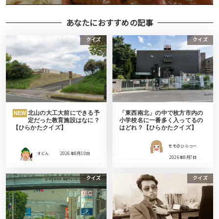
あなたにおすすめの記事
クイズ
クイズ
北山の大工大前にできる予
「東西南北」の中で枚方市内の
NEW
定だった教育施設はなに？
小学校名に一番多く入ってるの
【ひらかたクイズ】
はどれ？【ひらかたクイズ】
モモ＠ひらつー
すどん
2026年8月10日
2026年8月7日
クイズ
クイズ