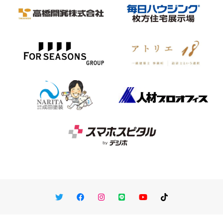
Twitter
Facebook
Instagram
LINE
You Tube
TikTok