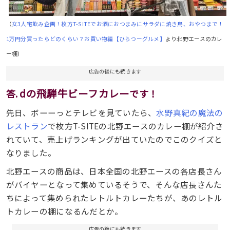
（
女3人宅飲み企画！枚方T-SITEでお酒におつまみにサラダに焼き鳥、おやつまで！
1万円分買ったらどのくらい？お買い物編【ひらつーグルメ】
より北野エースのカレ
ー棚）
広告の後にも続きます
dの飛騨牛ビーフカレー
答.
です！
先日、ボーーっとテレビを見ていたら、
水野真紀の魔法の
レストラン
で枚方T-SITEの北野エースのカレー棚が紹介さ
れていて、売上げランキングが出ていたのでこのクイズと
なりました。
北野エースの商品は、日本全国の北野エースの各店長さん
がバイヤーとなって集めているそうで、そんな店長さんた
ちによって集められたレトルトカレーたちが、あのレトル
トカレーの棚になるんだとか。
広告の後にも続きます