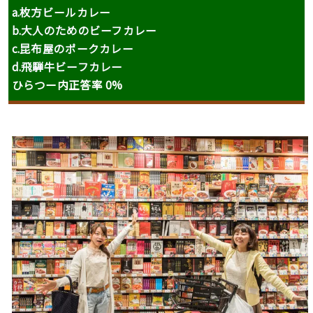
a.
枚方ビールカレー
b.大人のためのビーフカレー
c.昆布屋のポークカレー
d.飛騨牛ビーフカレー
ひらつー内正答率 0%