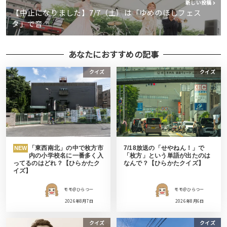
新しい投稿
【中止になりました】7/7（土）は「ゆめのほしフェス
タ」で音…
あなたにおすすめの記事
クイズ
クイズ
「東西南北」の中で枚方市
7/18放送の「せやねん！」で
NEW
内の小学校名に一番多く入
「枚方」という単語が出たのは
ってるのはどれ？【ひらかたク
なんで？【ひらかたクイズ】
イズ】
モモ＠ひらつー
モモ＠ひらつー
2026年8月7日
2026年8月6日
クイズ
クイズ