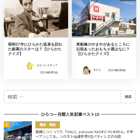
昭和27年にひらかた温泉を訪れ
東船橋のやまやがあるところに
た銀幕のスターは？【ひらかた
以前あったおもちゃ屋はなに？
クイズ】
【ひらかたクイズ】
ひらつースタッフ
すどん
2026年8月4日
2026年8月5日
検
検索
索
ひらつー月間人気記事ベスト10
開店・閉店
高槻につくってた「HALO, patissier KAORU YOSHIDA」がオ
ープンしてる。シロモト出身世界3位パティシエのお店