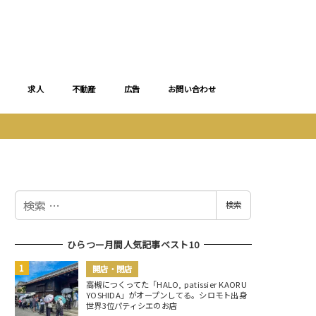
求人
不動産
広告
お問い合わせ
検
検索
索
ひらつー月間人気記事ベスト10
開店・閉店
高槻につくってた「HALO, patissier KAORU
YOSHIDA」がオープンしてる。シロモト出身
世界3位パティシエのお店