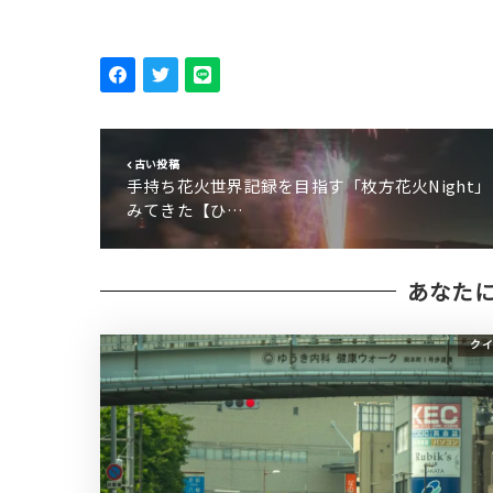
古い投稿
手持ち花火世界記録を目指す「枚方花火Night」
みてきた【ひ…
あなた
クイ