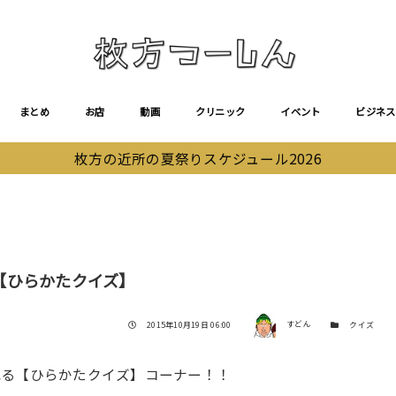
まとめ
お店
動画
クリニック
イベント
ビジネス
枚方の近所の夏祭りスケジュール2026
】
【ひらかたクイズ】
著者
投稿日
カテゴリー
2015年10月19日 06:00
すどん
クイズ
れる【ひらかたクイズ】コーナー！！