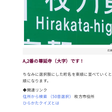
広
A,2番の尊延寺（大字）です！
ちなみに選択肢にした町名を東順に並べていく
順になります。
◆関連リンク
住所から検索 （50音選択）
枚方市役所
ひらかたクイズとは