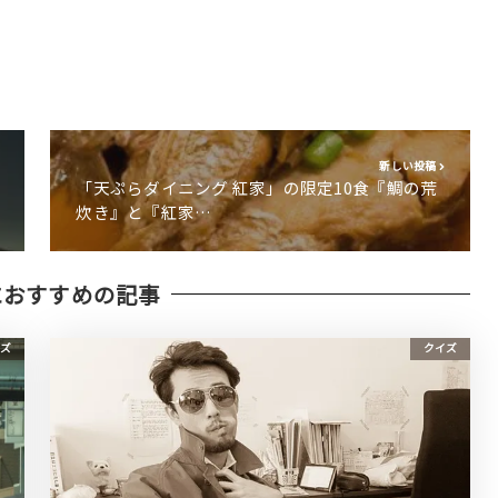
新しい投稿
「天ぷらダイニング 紅家」の限定10食『鯛の荒
炊き』と『紅家…
におすすめの記事
ズ
クイズ