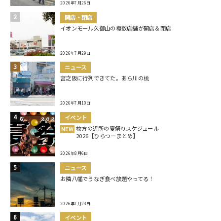
2026年7月26日
開店・閉店
イオンモール久御山の複数店舗が開店＆閉店
2026年7月29日
ニュース
宮之阪に行列できてた。あら川の桃
2026年7月10日
イベント
枚方の近所の夏祭りスケジュール
NEW
2026【ひらつーまとめ】
2026年8月6日
ニュース
お隣八幡でうなぎ食べ放題やってる！
2026年7月23日
イベント