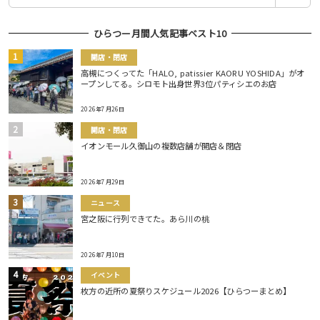
ひらつー月間人気記事ベスト10
開店・閉店
高槻につくってた「HALO, patissier KAORU YOSHIDA」がオ
ープンしてる。シロモト出身世界3位パティシエのお店
2026年7月26日
開店・閉店
イオンモール久御山の複数店舗が開店＆閉店
2026年7月29日
ニュース
宮之阪に行列できてた。あら川の桃
2026年7月10日
イベント
枚方の近所の夏祭りスケジュール2026【ひらつーまとめ】