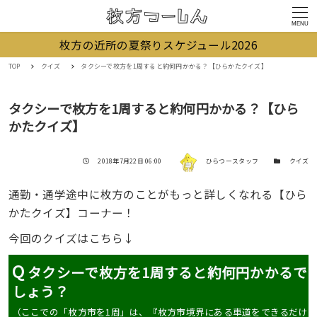
MENU
枚方の近所の夏祭りスケジュール2026
TOP
クイズ
タクシーで枚方を1周すると約何円かかる？【ひらかたクイズ】
タクシーで枚方を1周すると約何円かかる？【ひら
かたクイズ】
著者
投稿日
カテゴリー
2018年7月22日 06:00
ひらつースタッフ
クイズ
通勤・通学途中に枚方のことがもっと詳しくなれる【ひら
かたクイズ】コーナー！
今回のクイズはこちら↓
Q
タクシーで枚方を1周すると約何円かかるで
しょう？
（ここでの「枚方市を1周」は、『枚方市境界にある車道をできるだけ