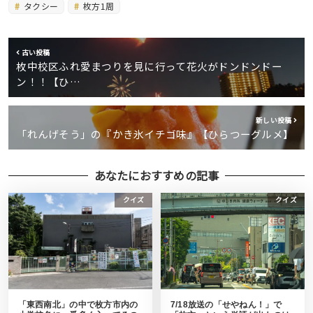
タクシー
枚方1周
古い投稿
枚中校区ふれ愛まつりを見に行って花火がドンドンドー
ン！！【ひ…
新しい投稿
「れんげそう」の『かき氷イチゴ味』【ひらつーグルメ】
あなたにおすすめの記事
クイズ
クイズ
「東西南北」の中で枚方市内の
7/18放送の「せやねん！」で