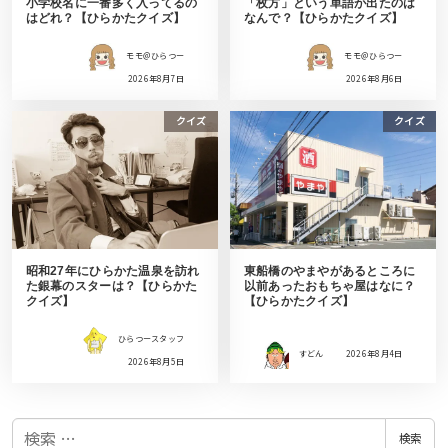
小学校名に一番多く入ってるの
「枚方」という単語が出たのは
はどれ？【ひらかたクイズ】
なんで？【ひらかたクイズ】
モモ＠ひらつー
モモ＠ひらつー
2026年8月7日
2026年8月6日
クイズ
クイズ
昭和27年にひらかた温泉を訪れ
東船橋のやまやがあるところに
た銀幕のスターは？【ひらかた
以前あったおもちゃ屋はなに？
クイズ】
【ひらかたクイズ】
ひらつースタッフ
すどん
2026年8月4日
2026年8月5日
検
検索
索