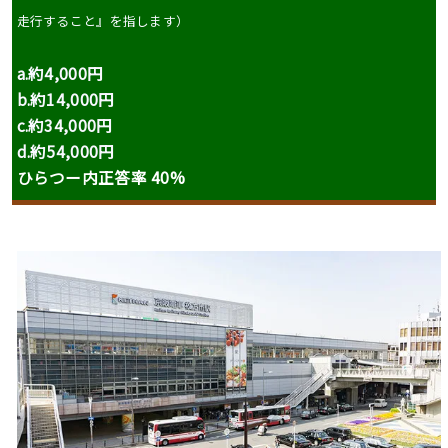
走行すること』を指します
）
a.約4,000円
b.
約14,000円
c.
約34,000円
d.
約54,000円
ひらつー内正答率 40%