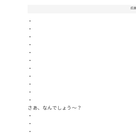
広
・
・
・
・
・
・
・
・
・
・
・
さあ、なんでしょう〜？
・
・
・