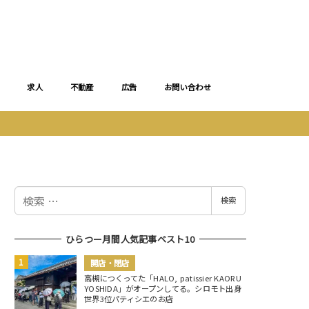
求人
不動産
広告
お問い合わせ
検
検索
索
ひらつー月間人気記事ベスト10
開店・閉店
高槻につくってた「HALO, patissier KAORU
YOSHIDA」がオープンしてる。シロモト出身
世界3位パティシエのお店