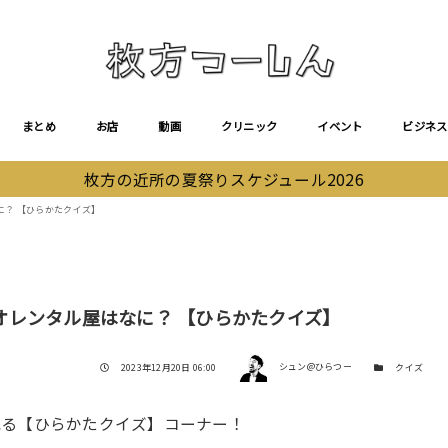
まとめ
お店
動画
クリニック
イベント
ビジネス
枚方の近所の夏祭りスケジュール2026
に？ 【ひらかたクイズ】
オレンタル屋はなに？ 【ひらかたクイズ】
著者
投稿日
カテゴリー
2023年12月20日 06:00
シュン@ひらつー
クイズ
れる【ひらかたクイズ】コーナー！