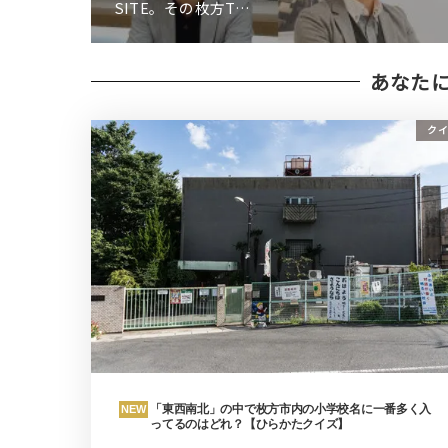
SITE。その枚方T…
あなた
クイ
「東西南北」の中で枚方市内の小学校名に一番多く入
NEW
ってるのはどれ？【ひらかたクイズ】