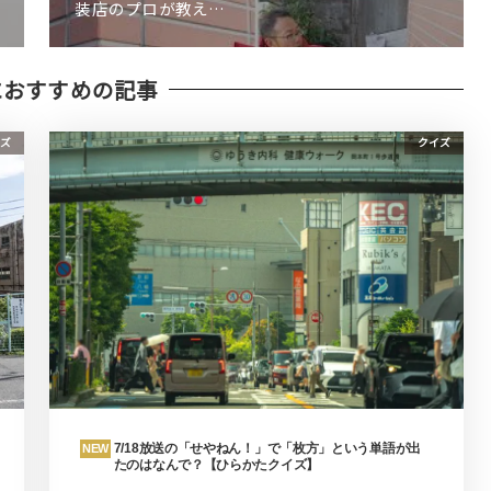
装店のプロが教え…
におすすめの記事
ズ
クイズ
7/18放送の「せやねん！」で「枚方」という単語が出
NEW
たのはなんで？【ひらかたクイズ】