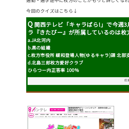
通勤・通学途中に枚方のことがもっと詳しくな
今回のクイズはこちら↓
Q
関西テレビ「キャラぱら!」で今週3
ラ『きたぴー』が所属しているのは枚
a.JA北河内
b.黒の組織
c.
枚方市役所 緩和登場人物(ゆるキャラ)課 北部
d.北島三郎枚方愛好クラブ
ひらつー内正答率 100%
広