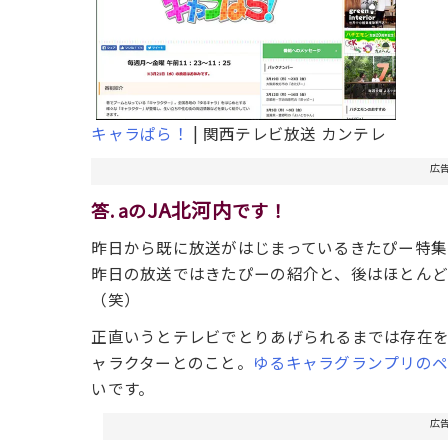
キャラぱら！
| 関西テレビ放送 カンテレ
広
JA北河内
答. aの
です！
昨日から既に放送がはじまっているきたぴー特集
昨日の放送ではきたぴーの紹介と、後はほとんど
（笑）
正直いうとテレビでとりあげられるまでは存在
ャラクターとのこと。
ゆるキャラグランプリの
いです。
広