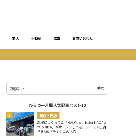
求人
不動産
広告
お問い合わせ
検
検索
索
ひらつー月間人気記事ベスト10
開店・閉店
高槻につくってた「HALO, patissier KAORU
YOSHIDA」がオープンしてる。シロモト出身
世界3位パティシエのお店