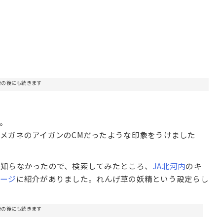
告の後にも続きます
。
メガネのアイガンのCMだったような印象をうけました
を知らなかったので、検索してみたところ、
JA北河内
のキ
ページ
に紹介がありました。れんげ草の妖精という設定らし
告の後にも続きます