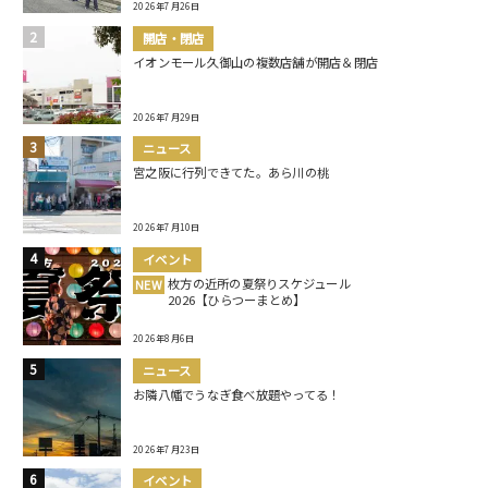
2026年7月26日
開店・閉店
イオンモール久御山の複数店舗が開店＆閉店
2026年7月29日
ニュース
宮之阪に行列できてた。あら川の桃
2026年7月10日
イベント
枚方の近所の夏祭りスケジュール
NEW
2026【ひらつーまとめ】
2026年8月6日
ニュース
お隣八幡でうなぎ食べ放題やってる！
2026年7月23日
イベント