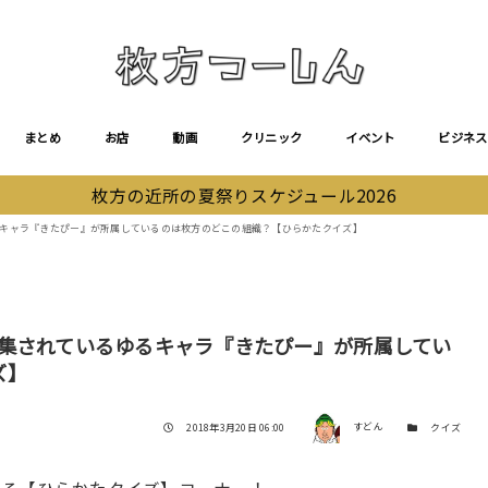
まとめ
お店
動画
クリニック
イベント
ビジネス
枚方の近所の夏祭りスケジュール2026
るキャラ『きたぴー』が所属しているのは枚方のどこの組織？【ひらかたクイズ】
特集されているゆるキャラ『きたぴー』が所属してい
ズ】
著者
投稿日
カテゴリー
2018年3月20日 06:00
すどん
クイズ