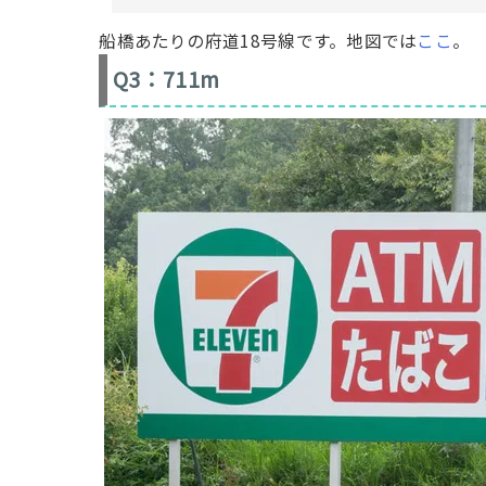
船橋あたりの府道18号線です。地図では
ここ
。
Q3：711m