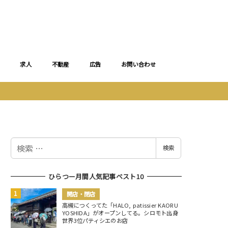
求人
不動産
広告
お問い合わせ
検
検索
索
ひらつー月間人気記事ベスト10
開店・閉店
高槻につくってた「HALO, patissier KAORU
YOSHIDA」がオープンしてる。シロモト出身
世界3位パティシエのお店