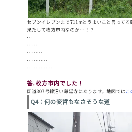
セブンイレブンまで711mとうまいこと言って
果たして枚方市内なのか…！？
…
……
………
…………
……………
答. 枚方市内
でした！
国道307号線沿い尊延寺にあります。地図では
こ
Q4：何の変哲もなさそうな道