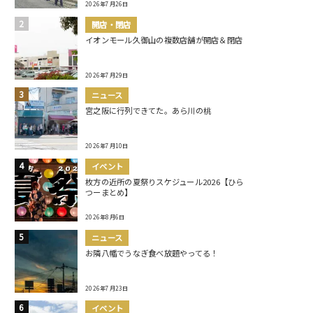
2026年7月26日
開店・閉店
イオンモール久御山の複数店舗が開店＆閉店
2026年7月29日
ニュース
宮之阪に行列できてた。あら川の桃
2026年7月10日
イベント
枚方の近所の夏祭りスケジュール2026【ひら
つーまとめ】
2026年8月6日
ニュース
お隣八幡でうなぎ食べ放題やってる！
2026年7月23日
イベント