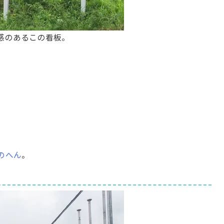
る感のあるこの看板。
のへん
。