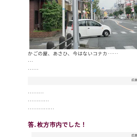
かごの屋、あさひ、今はないコナカ……
…
……
広
………
…………
……………
答. 枚方市内
でした！
広