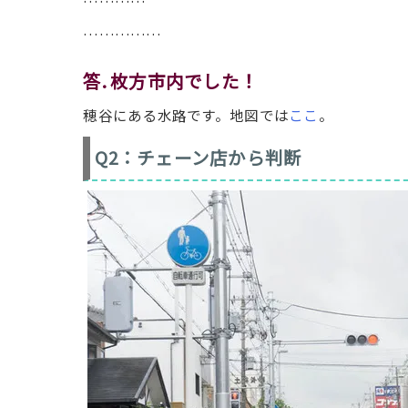
…………
……………
答. 枚方市内
でした！
穂谷にある水路です。地図では
ここ
。
Q2：チェーン店から判断