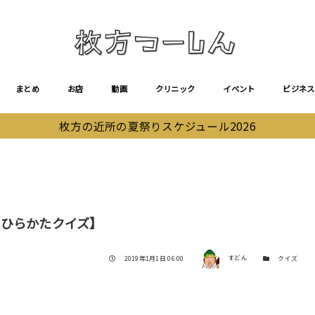
まとめ
お店
動画
クリニック
イベント
ビジネス
枚方の近所の夏祭りスケジュール2026
】
【ひらかたクイズ】
著者
投稿日
カテゴリー
2019年1月1日 06:00
すどん
クイズ