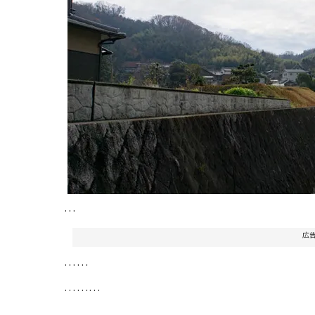
…
広
……
………