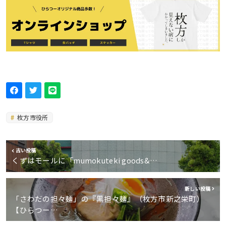
枚方市役所
古い投稿
くずはモールに「mumokuteki goods&…
新しい投稿
「さわだの担々麺」の『黒担々麺』（枚方市新之栄町）
【ひらつー…