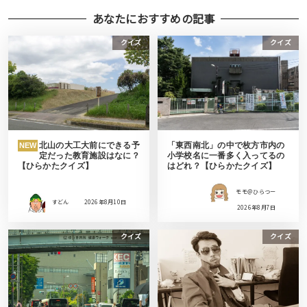
あなたにおすすめの記事
クイズ
クイズ
北山の大工大前にできる予
「東西南北」の中で枚方市内の
NEW
定だった教育施設はなに？
小学校名に一番多く入ってるの
【ひらかたクイズ】
はどれ？【ひらかたクイズ】
モモ＠ひらつー
すどん
2026年8月10日
2026年8月7日
クイズ
クイズ