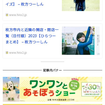
イズ】 – 枚方つーしん
www.hira2.jp
枚方市内と近隣の開店・閉店一
覧（日付順）2023【ひらつー
まとめ】 – 枚方つーしん
www.hira2.jp
記事内バナー