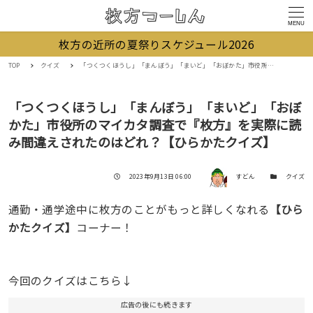
MENU
枚方の近所の夏祭りスケジュール2026
TOP
クイズ
「つくつくほうし」「まんぼう」「まいど」「おぼかた」市役所のマイカタ調査で『枚方』を実際に読み間違えされたのはどれ？【ひらかたクイズ】
「つくつくほうし」「まんぼう」「まいど」「おぼ
かた」市役所のマイカタ調査で『枚方』を実際に読
み間違えされたのはどれ？【ひらかたクイズ】
著者
投稿日
カテゴリー
2023年9月13日 06:00
すどん
クイズ
通勤・通学途中に枚方のことがもっと詳しくなれる
【ひら
かたクイズ】
コーナー！
今回のクイズはこちら↓
広告の後にも続きます