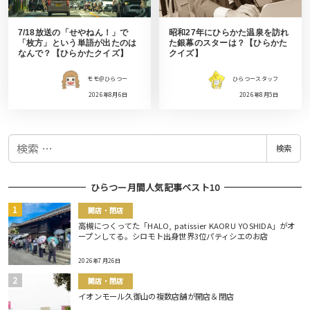
7/18放送の「せやねん！」で
昭和27年にひらかた温泉を訪れ
「枚方」という単語が出たのは
た銀幕のスターは？【ひらかた
なんで？【ひらかたクイズ】
クイズ】
モモ＠ひらつー
ひらつースタッフ
2026年8月6日
2026年8月5日
検
検索
索
ひらつー月間人気記事ベスト10
開店・閉店
高槻につくってた「HALO, patissier KAORU YOSHIDA」がオ
ープンしてる。シロモト出身世界3位パティシエのお店
2026年7月26日
開店・閉店
イオンモール久御山の複数店舗が開店＆閉店