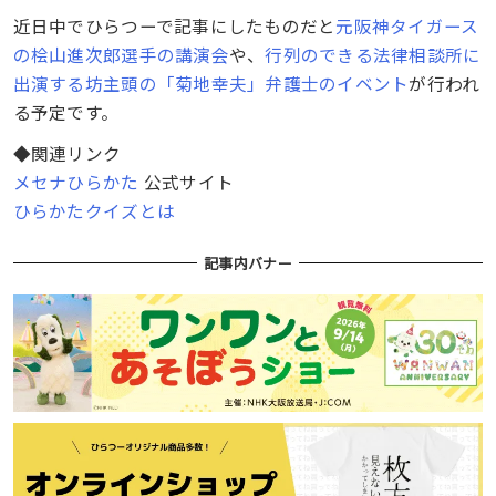
近日中でひらつーで記事にしたものだと
元阪神タイガース
の桧山進次郎選手の講演会
や、
行列のできる法律相談所に
出演する坊主頭の「菊地幸夫」弁護士のイベント
が行われ
る予定です。
◆関連リンク
メセナひらかた
公式サイト
ひらかたクイズとは
記事内バナー