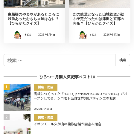
東船橋のやまやがあるところに
幻の鉄道となった山城鉄道が結
以前あったおもちゃ屋はなに？
ぶ予定だったのは津田と京都の
【ひらかたクイズ】
何条？【ひらかたクイズ】
すどん
2026年8月4日
すどん
2026年8月3日
検
検索
索
ひらつー月間人気記事ベスト10
開店・閉店
高槻につくってた「HALO, patissier KAORU YOSHIDA」がオ
ープンしてる。シロモト出身世界3位パティシエのお店
2026年7月26日
開店・閉店
イオンモール久御山の複数店舗が開店＆閉店