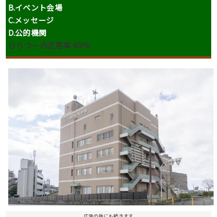
B.イベント会場
C.メッセージ
D.公的機関
ひらつー内正答率 60%
広告の後にも続きます