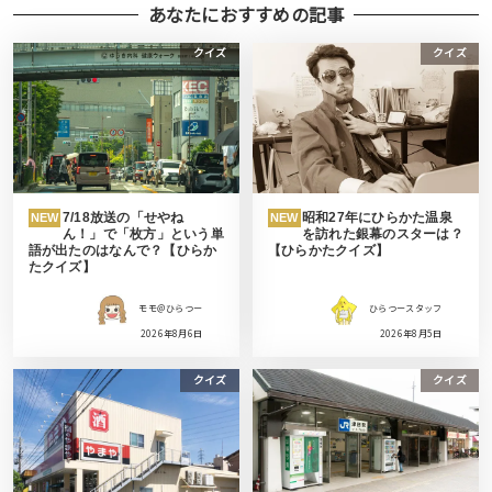
あなたにおすすめの記事
クイズ
クイズ
7/18放送の「せやね
昭和27年にひらかた温泉
NEW
NEW
ん！」で「枚方」という単
を訪れた銀幕のスターは？
語が出たのはなんで？【ひらか
【ひらかたクイズ】
たクイズ】
モモ＠ひらつー
ひらつースタッフ
2026年8月6日
2026年8月5日
クイズ
クイズ