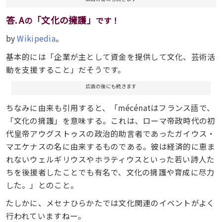
答. A
「文化の擁護」
の
です！
by
Wikipedia
。
基本的には「企業が主として資金を提供して文化、芸術活
動を支援すること」だそうです。
広告の後にも続きます
ちなみに由来も引用すると、「mécénatはフランス語で、
「文化の擁護」を意味する。これは、ローマ帝政時代の初
代皇帝アウグストゥスの政治的助言者であったガイウス・
マエケナスの名に由来するものである。彼は経済的に恵ま
れないウェルギリウスやホラティウスといった若い詩人た
ちを後援者したことでも有名で、文化の擁護や育成に尽力
した。」とのこと。
たしかに、メセナひらかたでは文化関連のイベントがよく
行われていますねー。