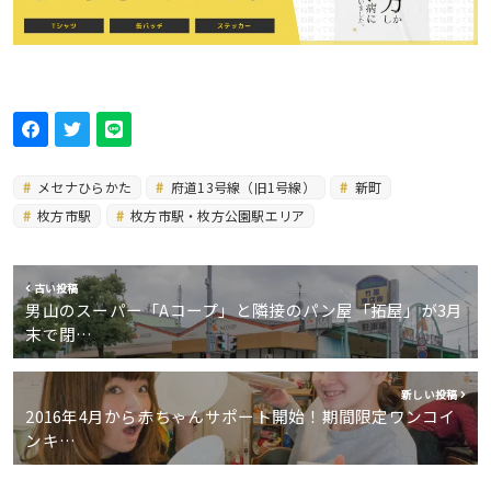
メセナひらかた
府道13号線（旧1号線）
新町
枚方市駅
枚方市駅・枚方公園駅エリア
古い投稿
男山のスーパー「Aコープ」と隣接のパン屋「拓屋」が3月
末で閉…
新しい投稿
2016年4月から赤ちゃんサポート開始！期間限定ワンコイ
ンキ…