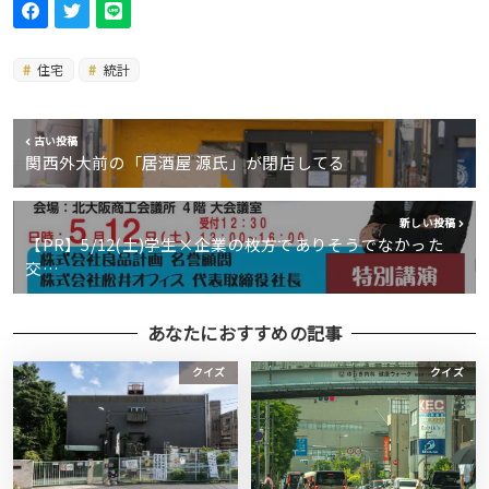
住宅
統計
古い投稿
関西外大前の「居酒屋 源氏」が閉店してる
新しい投稿
【PR】5/12(土)学生×企業の枚方でありそうでなかった
交…
あなたにおすすめの記事
クイズ
クイズ