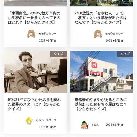
「東西南北」の中で枚方市内の
7/18放送の「せやねん！」で
小学校名に一番多く入ってるの
「枚方」という単語が出たのは
はどれ？【ひらかたクイズ】
なんで？【ひらかたクイズ】
モモ＠ひらつー
モモ＠ひらつー
2026年8月7日
2026年8月6日
クイズ
クイズ
昭和27年にひらかた温泉を訪れ
東船橋のやまやがあるところに
た銀幕のスターは？【ひらかた
以前あったおもちゃ屋はなに？
クイズ】
【ひらかたクイズ】
ひらつースタッフ
すどん
2026年8月4日
2026年8月5日