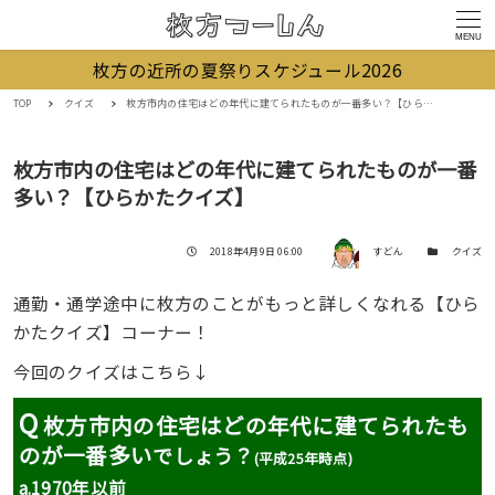
MENU
枚方の近所の夏祭りスケジュール2026
TOP
クイズ
枚方市内の住宅はどの年代に建てられたものが一番多い？【ひらかたクイズ】
枚方市内の住宅はどの年代に建てられたものが一番
多い？【ひらかたクイズ】
著者
投稿日
カテゴリー
2018年4月9日 06:00
すどん
クイズ
通勤・通学途中に枚方のことがもっと詳しくなれる【ひら
かたクイズ】コーナー！
今回のクイズはこちら↓
Q
枚方市内の住宅はどの年代に建てられたも
のが一番多い
でしょう？
(平成25年時点)
a.
1970年以前