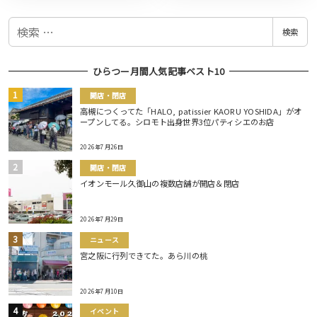
検
検索
索
ひらつー月間人気記事ベスト10
開店・閉店
高槻につくってた「HALO, patissier KAORU YOSHIDA」がオ
ープンしてる。シロモト出身世界3位パティシエのお店
2026年7月26日
開店・閉店
イオンモール久御山の複数店舗が開店＆閉店
2026年7月29日
ニュース
宮之阪に行列できてた。あら川の桃
2026年7月10日
イベント