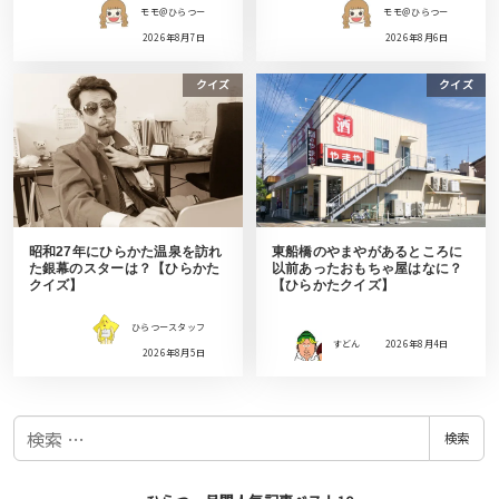
モモ＠ひらつー
モモ＠ひらつー
2026年8月7日
2026年8月6日
クイズ
クイズ
昭和27年にひらかた温泉を訪れ
東船橋のやまやがあるところに
た銀幕のスターは？【ひらかた
以前あったおもちゃ屋はなに？
クイズ】
【ひらかたクイズ】
ひらつースタッフ
すどん
2026年8月4日
2026年8月5日
検
検索
索