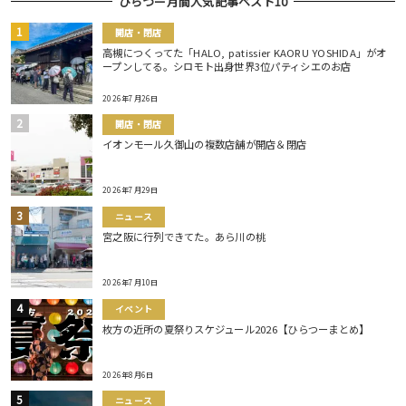
ひらつー月間人気記事ベスト10
開店・閉店
高槻につくってた「HALO, patissier KAORU YOSHIDA」がオ
ープンしてる。シロモト出身世界3位パティシエのお店
2026年7月26日
開店・閉店
イオンモール久御山の複数店舗が開店＆閉店
2026年7月29日
ニュース
宮之阪に行列できてた。あら川の桃
2026年7月10日
イベント
枚方の近所の夏祭りスケジュール2026【ひらつーまとめ】
2026年8月6日
ニュース