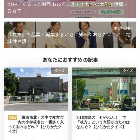
NHK「ぐるっと関西 おひるまえ」で枚方の大学で活躍す
る女子…
新しい投稿
『枚方』で起業・開業するときに知っておきたいこと！地
域性や傾…
あなたにおすすめの記事
クイズ
クイズ
「東西南北」の中で枚方市
7/18放送の「せやねん！」で
NEW
内の小学校名に一番多く入
「枚方」という単語が出たのは
ってるのはどれ？【ひらかたク
なんで？【ひらかたクイズ】
イズ】