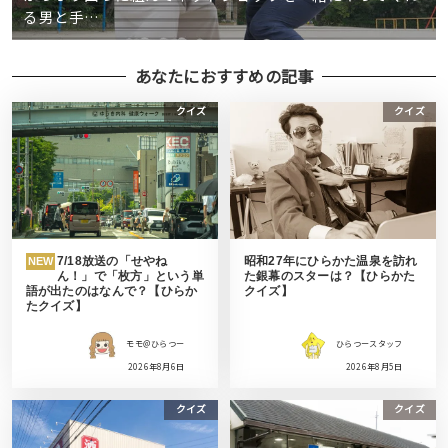
る男と手…
あなたにおすすめの記事
クイズ
クイズ
7/18放送の「せやね
昭和27年にひらかた温泉を訪れ
NEW
ん！」で「枚方」という単
た銀幕のスターは？【ひらかた
語が出たのはなんで？【ひらか
クイズ】
たクイズ】
モモ＠ひらつー
ひらつースタッフ
2026年8月6日
2026年8月5日
クイズ
クイズ