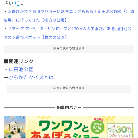
さい
↓
・
水遊びができる川やひろーい芝生エリアもある！山田池公園の「川原
広場」に行ってきた【枚方の公園】
・
「ア〜ア ア〜!!」ターザンロープと170ｍの人工水路がある山田池公
園の水遊びスポット【枚方の公園】
広告の後にも続きます
■関連リンク
・
山田池公園
→
ひらかたクイズとは
広告の後にも続きます
記事内バナー