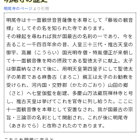
明尾寺のページ
より引用
明尾寺は十一面観世音菩薩像を本尊として『藤坂の観音
様』としてその名を知られた寺であります。
その縁起を尋ねれば我が国最古の名刹の一であり、今を
去ること一千四百年余の昔、人皇三十三代・推古天皇の
御宇、高麗（こうらい）国光明寺僧・特胤僧正が来朝し
て十一面観音像を時の摂政である聖徳太子に献上。太子
は御嘉納なされて後に、用明天皇第四皇子にして聖徳太
子の弟君である麻魯古（まろこ）親王は太子のお勧教を
受けられ、河内国・交野郡（かたのごおり）山田の郷
（さと）へ七堂伽藍を創建、多慶山万法蔵院禅林寺と号
し、推古天皇は挙げてこれを官寺に列し給うた。ここに
十一面観音像を本尊として安置なされ、我が国最古の宗
旨・三論宗の名刹として開創され、これが後に明尾寺
（あきおでら）と改称されたのであります。
こちらを簡単に言うと、