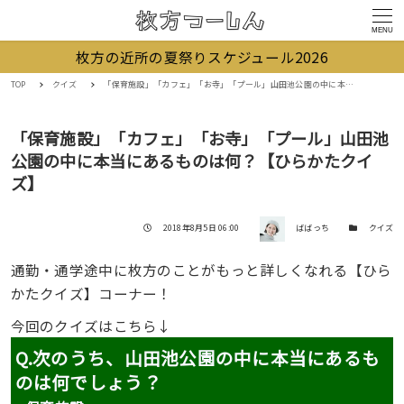
MENU
枚方の近所の夏祭りスケジュール2026
TOP
クイズ
「保育施設」「カフェ」「お寺」「プール」山田池公園の中に本当にあるものは何？【ひらかたクイズ】
「保育施設」「カフェ」「お寺」「プール」山田池
公園の中に本当にあるものは何？【ひらかたクイ
ズ】
著者
投稿日
カテゴリー
2018年8月5日 06:00
ばばっち
クイズ
通勤・通学途中に枚方のことがもっと詳しくなれる【ひら
かたクイズ】コーナー！
今回のクイズはこちら↓
Q.次のうち、山田池公園の中に本当にあるも
のは何でしょう？