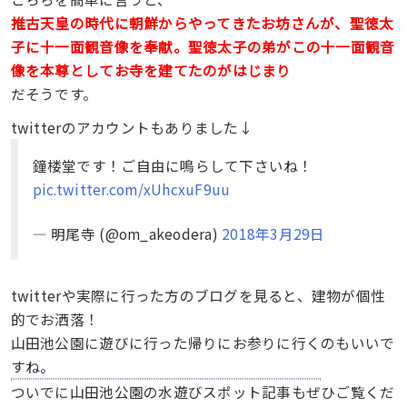
推古天皇の時代に朝鮮からやってきたお坊さんが、聖徳太
子に十一面観音像を奉献。聖徳太子の弟がこの十一面観音
像を本尊としてお寺を建てたのがはじまり
だそうです。
twitterのアカウントもありました↓
鐘楼堂です！ご自由に鳴らして下さいね！
pic.twitter.com/xUhcxuF9uu
— 明尾寺 (@om_akeodera)
2018年3月29日
twitterや実際に行った方のブログを見ると、建物が個性
的でお洒落！
山田池公園に遊びに行った帰りにお参りに行くのもいいで
すね。
ついでに山田池公園の水遊びスポット記事もぜひご覧くだ