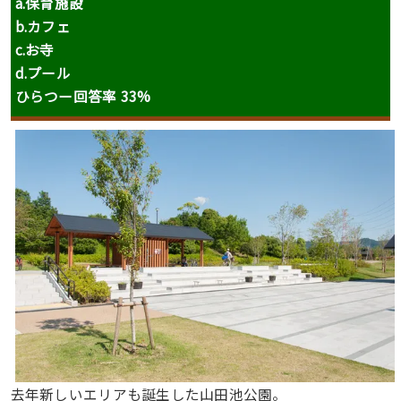
a.保育施設
b.カフェ
c.お寺
d.プール
ひらつー回答率 33%
去年新しいエリアも誕生した山田池公園。