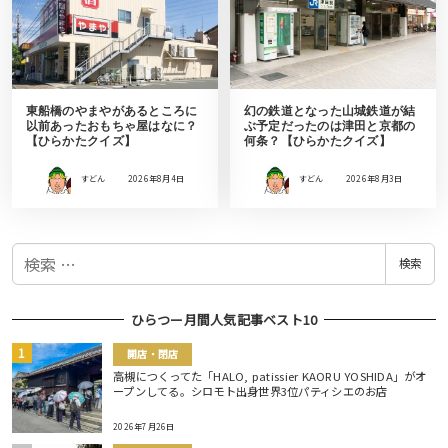
東船橋のやまやがあるところに
幻の鉄道となった山城鉄道が結
以前あったおもちゃ屋はなに？
ぶ予定だったのは津田と京都の
【ひらかたクイズ】
何条？【ひらかたクイズ】
すどん
2026年8月4日
すどん
2026年8月3日
検
検索
索
ひらつー月間人気記事ベスト10
開店・閉店
高槻につくってた「HALO, patissier KAORU YOSHIDA」がオ
ープンしてる。シロモト出身世界3位パティシエのお店
2026年7月26日