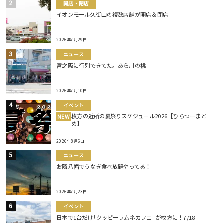
開店・閉店
イオンモール久御山の複数店舗が開店＆閉店
2026年7月29日
ニュース
宮之阪に行列できてた。あら川の桃
2026年7月10日
イベント
枚方の近所の夏祭りスケジュール2026【ひらつーまと
NEW
め】
2026年8月6日
ニュース
お隣八幡でうなぎ食べ放題やってる！
2026年7月23日
イベント
日本で1台だけ｢クッピーラムネカフェ｣が枚方に！7/18