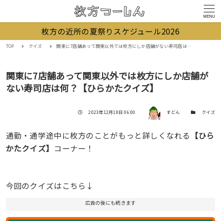
MENU
枚方の近所の夏祭りスケジュール2026
TOP
クイズ
関東に7店舗あって関東以外では枚方にしか店舗がない寿司店は何？【ひらかたクイズ】
関東に7店舗あって関東以外では枚方にしか店舗が
ない寿司店は何？【ひらかたクイズ】
著者
投稿日
カテゴリー
2023年12月18日 06:00
すどん
クイズ
通勤・通学途中に枚方のことがもっと詳しくなれる
【ひら
かたクイズ】
コーナー！
今回のクイズはこちら↓
広告の後にも続きます