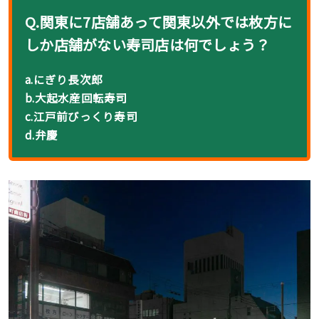
Q.関東に7店舗あって関東以外では枚方に
しか店舗がない寿司店は何でしょう？
a.にぎり長次郎
b.大起水産回転寿司
c.江戸前びっくり寿司
d.弁慶