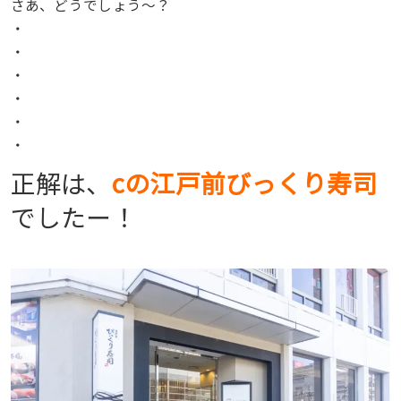
さあ、どうでしょう〜？
・
・
・
・
・
・
正解は、
cの
江戸前びっくり寿司
でしたー！