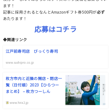
ます！
記事に採用されるとなんとAmazonギフト券500円が
必ず
あたります！
応募はコチラ
◆関連リンク
江戸前寿司店 びっくり寿司
www.sushipro.co.jp
枚方市内と近隣の開店・閉店一
覧（日付順）2023【ひらつー
まとめ】 – 枚方つーしん
www.hira2.jp