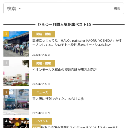
検
検索
索
ひらつー月間人気記事ベスト10
開店・閉店
高槻につくってた「HALO, patissier KAORU YOSHIDA」がオ
ープンしてる。シロモト出身世界3位パティシエのお店
2026年7月26日
開店・閉店
イオンモール久御山の複数店舗が開店＆閉店
2026年7月29日
ニュース
宮之阪に行列できてた。あら川の桃
2026年7月10日
イベント
枚方の近所の夏祭りスケジュール2026【ひらつーまと
NEW