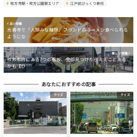
枚方市駅・枚方公園駅エリア
江戸前びっくり寿司
古い投稿
光善寺で「人類みな麺類」ブランドのラーメン食べられる
ようにな…
新しい投稿
枚方市内にある7つの看板、全部見つけたらええことある
かも【ひ…
あなたにおすすめの記事
クイズ
クイズ