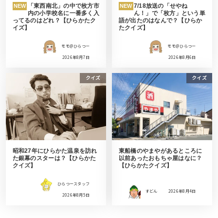
「東西南北」の中で枚方市
7/18放送の「せやね
NEW
NEW
内の小学校名に一番多く入
ん！」で「枚方」という単
ってるのはどれ？【ひらかたク
語が出たのはなんで？【ひらか
イズ】
たクイズ】
モモ＠ひらつー
モモ＠ひらつー
2026年8月7日
2026年8月6日
クイズ
クイズ
昭和27年にひらかた温泉を訪れ
東船橋のやまやがあるところに
た銀幕のスターは？【ひらかた
以前あったおもちゃ屋はなに？
クイズ】
【ひらかたクイズ】
ひらつースタッフ
すどん
2026年8月4日
2026年8月5日