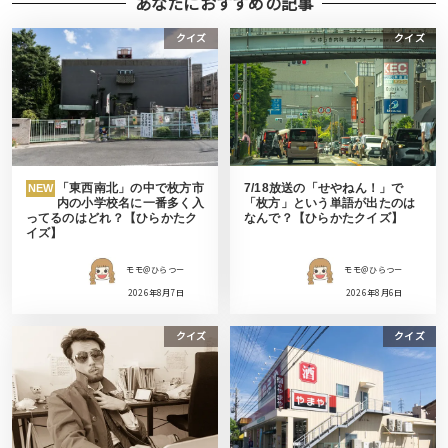
あなたにおすすめの記事
クイズ
クイズ
「東西南北」の中で枚方市
7/18放送の「せやねん！」で
NEW
内の小学校名に一番多く入
「枚方」という単語が出たのは
ってるのはどれ？【ひらかたク
なんで？【ひらかたクイズ】
イズ】
モモ＠ひらつー
モモ＠ひらつー
2026年8月7日
2026年8月6日
クイズ
クイズ