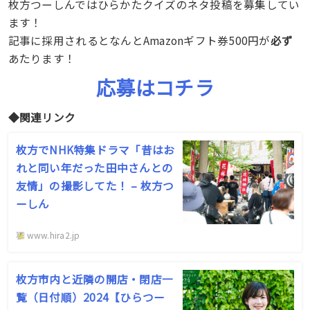
枚方つーしんではひらかたクイズのネタ投稿を募集してい
ます！
記事に採用されるとなんとAmazonギフト券500円が
必ず
あたります！
応募はコチラ
◆関連リンク
枚方でNHK特集ドラマ「昔はお
れと同い年だった田中さんとの
友情」の撮影してた！ – 枚方つ
ーしん
www.hira2.jp
枚方市内と近隣の開店・閉店一
覧（日付順）2024【ひらつー