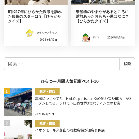
昭和27年にひらかた温泉を訪れ
東船橋のやまやがあるところに
た銀幕のスターは？【ひらかた
以前あったおもちゃ屋はなに？
クイズ】
【ひらかたクイズ】
ひらつースタッフ
すどん
2026年8月4日
2026年8月5日
検
検索
索
ひらつー月間人気記事ベスト10
開店・閉店
高槻につくってた「HALO, patissier KAORU YOSHIDA」がオ
ープンしてる。シロモト出身世界3位パティシエのお店
2026年7月26日
開店・閉店
イオンモール久御山の複数店舗が開店＆閉店