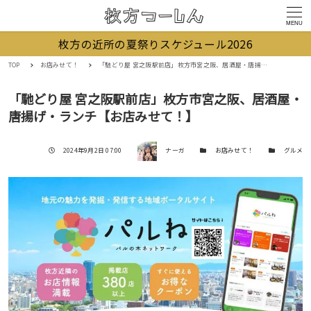
MENU
枚方の近所の夏祭りスケジュール2026
TOP
お店みせて！
「馳どり屋 宮之阪駅前店」枚方市宮之阪、居酒屋・唐揚げ・ランチ【お店みせて！】
「馳どり屋 宮之阪駅前店」枚方市宮之阪、居酒屋・
唐揚げ・ランチ【お店みせて！】
著者
投稿日
カテゴリー
カテゴリー
2024年9月2日 07:00
ナーガ
お店みせて！
グルメ