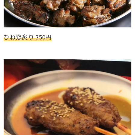
ひね鶏炙り 350円