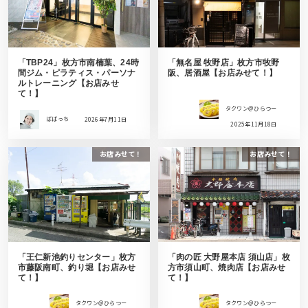
「TBP24」枚方市南楠葉、24時
「無名屋 牧野店」枚方市牧野
間ジム・ピラティス・パーソナ
阪、居酒屋【お店みせて！】
ルトレーニング【お店みせ
て！】
タクワン＠ひらつー
ばばっち
2026年7月11日
2025年11月18日
お店みせて！
お店みせて！
「王仁新池釣りセンター」枚方
「肉の匠 大野屋本店 須山店」枚
市藤阪南町、釣り堀【お店みせ
方市須山町、焼肉店【お店みせ
て！】
て！】
タクワン＠ひらつー
タクワン＠ひらつー