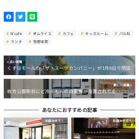
N'cafe
オムライス
カフェ
キッズルーム
パルね
ランチ
牧野本町
古い投稿
くずはモールの「ザ・スーツカンパニー」が1月9日で閉店
新しい投稿
枚方公園駅前にど冷えもんの自販機が設置されてる
あなたにおすすめの記事
お店みせて！
お店みせて！