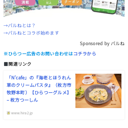
→パルねとは？
→パルねとコラボ始めます
Sponsored by パルね
※ひらつー広告のお問い合わせは
コチラから
関連リンク
「N'cafe」の『海老とほうれん
草のクリームパスタ』（枚方市
牧野本町）【ひらつーグルメ】
– 枚方つーしん
www.hira2.jp