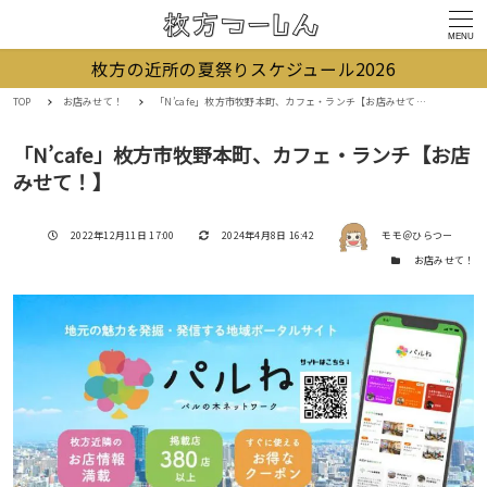
MENU
枚方の近所の夏祭りスケジュール2026
TOP
お店みせて！
「N’cafe」枚方市牧野本町、カフェ・ランチ【お店みせて！】
「N’cafe」枚方市牧野本町、カフェ・ランチ【お店
みせて！】
著者
投稿日
更新日
2022年12月11日 17:00
2024年4月8日 16:42
モモ＠ひらつー
カテゴリー
お店みせて！