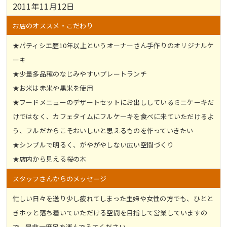
2011年11月12日
お店のオススメ・こだわり
★パティシエ歴10年以上というオーナーさん手作りのオリジナルケ
ーキ
★少量多品種のなじみやすいプレートランチ
★お米は赤米や黒米を使用
★フードメニューのデザートセットにお出ししているミニケーキだ
けではなく、カフェタイムにフルケーキを食べに来ていただけるよ
う、フルだからこそおいしいと思えるものを作っていきたい
★シンプルで明るく、がやがやしない広い空間づくり
★店内から見える桜の木
スタッフさんからのメッセージ
忙しい日々を送り少し疲れてしまった主婦や女性の方でも、ひとと
きホッと落ち着いていただける空間を目指して営業していますの
で、是非一度足を運んでみてください。