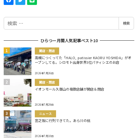
検
検索
索
ひらつー月間人気記事ベスト10
開店・閉店
高槻につくってた「HALO, patissier KAORU YOSHIDA」がオ
ープンしてる。シロモト出身世界3位パティシエのお店
2026年7月26日
開店・閉店
イオンモール久御山の複数店舗が開店＆閉店
2026年7月29日
ニュース
宮之阪に行列できてた。あら川の桃
2026年7月10日