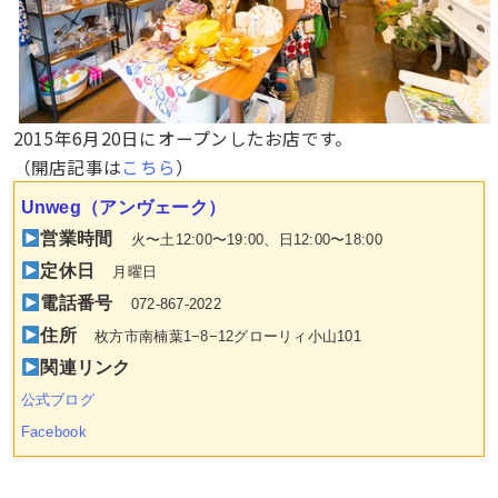
2015年6月20日にオープンしたお店です。
（開店記事は
こちら
）
Unweg（アンヴェーク）
営業時間
火〜土12
:00〜19:00、日12:00〜18:00
定休日
月曜日
電話番号
072-867-2022
住所
枚方市南楠葉1−8−12グローリィ小山101
関連リンク
公式ブログ
Facebook