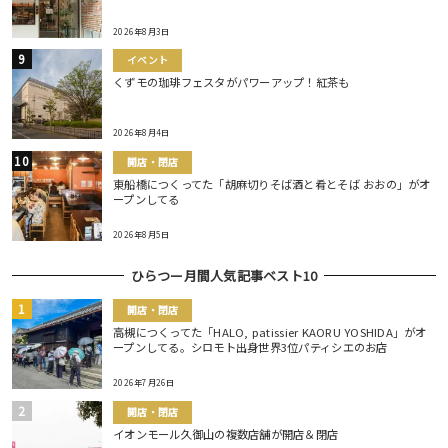
2026年8月3日
イベント
くずモの珈琲フェスタがパワーアップ！紅茶も
2026年8月4日
開店・閉店
東船橋につくってた「胡麻切りそば酒と肴とそば おおの」がオ
ープンしてる
2026年8月5日
ひらつー月間人気記事ベスト10
開店・閉店
高槻につくってた「HALO, patissier KAORU YOSHIDA」がオ
ープンしてる。シロモト出身世界3位パティシエのお店
2026年7月26日
開店・閉店
イオンモール久御山の複数店舗が開店＆閉店