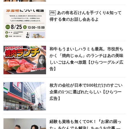
あの有名石けんを手づくり&知って
PR
得する食のお話し会あるよ
和牛もうまいしハラミも最高。市役所ち
かく「焼肉じゅん」のランチはあの美味
しいごはん食べ放題【ひらつーグルメ広
告】
枚方の会社が日本で300社だけのすごい
企業の1つに選ばれたらしい【ひらつー
広告】
経験も資格も無くてOK！『お家の困っ
た』をなんでも解決しちゃうお仕事 ―