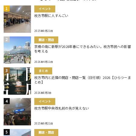
イベント
枚方市駅に人すんごい
2025年9月21日
開店・閉店
京橋の南に新駅が2028年春にできるみたい。枚方市民への影響
を考える
2026年4月11日
まとめ
枚方市内と近隣の開店・閉店一覧（日付順）2026【ひらつーま
とめ】
2026年8月3日
イベント
枚方市駅中央改札前の先が見えない
2025年9月21日
開店・閉店