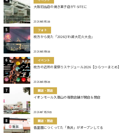
大阪初出店の焼き菓子店がT-SITEに
2026年8月1日
フォト
枚方から見た「2026びわ湖大花火大会」
2026年8月6日
イベント
枚方の近所の夏祭りスケジュール2026【ひらつーまとめ】
2026年8月6日
開店・閉店
イオンモール久御山の複数店舗が開店＆閉店
2026年7月29日
開店・閉店
香里園につくってた「魚丼」がオープンしてる