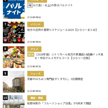
8/7(金)・8(土)の夜はバルナイト
PR
2026年8月6日
イベント
枚方の近所の夏祭りスケジュール2026【ひらつーまとめ】
2026年8月6日
グルメ
〈2026年版〉ニトリモール枚方の飲食店14店舗イッキ見
NEW
せ！休日グルメモデルコース【ひらつー広告】
2026年8月7日
ニュース
京都のはちみつ専門店がくずモに。3日間限定
2026年8月6日
開店・閉店
牧野本町の「フルーツショップ日高」が8月末で閉店