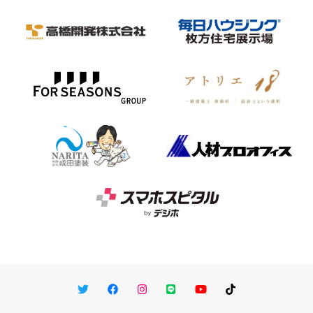
Twitter
Facebook
Instagram
LINE
You Tube
TikTok