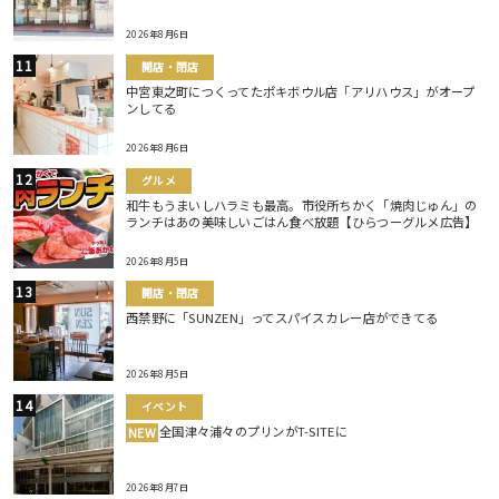
2026年8月6日
開店・閉店
中宮東之町につくってたポキボウル店「アリハウス」がオープ
ンしてる
2026年8月6日
グルメ
和牛もうまいしハラミも最高。市役所ちかく「焼肉じゅん」の
ランチはあの美味しいごはん食べ放題【ひらつーグルメ広告】
2026年8月5日
開店・閉店
西禁野に「SUNZEN」ってスパイスカレー店ができてる
2026年8月5日
イベント
全国津々浦々のプリンがT-SITEに
NEW
2026年8月7日