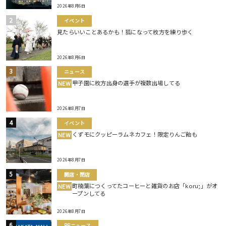
2026年8月6日
イベント
見たらいいことあるかも！狐になって枚方を練り歩く
2026年8月6日
ニュース
甲子園に枚方出身の選手が複数出場してる
NEW
2026年8月7日
イベント
くずモにクッピーラムネカフェ！限定りんご飴も
NEW
2026年8月7日
開店・閉店
町楠葉につくってたコーヒーと雑貨のお店「koru;」がオ
NEW
ープンしてる
2026年8月7日
PRニュース