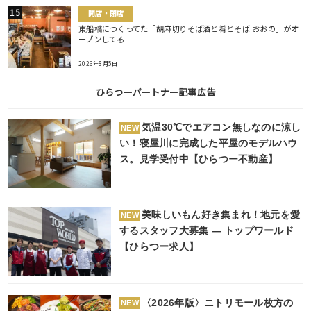
開店・閉店
東船橋につくってた「胡麻切りそば酒と肴とそば おおの」がオ
ープンしてる
2026年8月5日
ひらつーパートナー記事広告
気温30℃でエアコン無しなのに涼し
NEW
い！寝屋川に完成した平屋のモデルハウ
ス。見学受付中【ひらつー不動産】
美味しいもん好き集まれ！地元を愛
NEW
するスタッフ大募集 ― トップワールド
【ひらつー求人】
〈2026年版〉ニトリモール枚方の
NEW