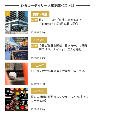
ひらつーデイリー人気記事ベスト15
開店・閉店
枚方モールの「果汁工房 果琳」と
NEW
「Triumph」が8月31日で閉店
2026年8月8日
イベント
今日8月8日も開催！枚方モールで開催
NEW
中の「バルナイト」はこんな感じ
2026年8月8日
ニュース
甲子園に枚方出身の選手が複数出場してる
2026年8月7日
イベント
枚方の近所の夏祭りスケジュール2026【ひら
つーまとめ】
2026年8月6日