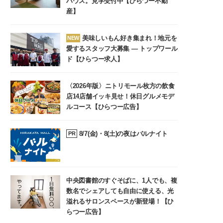
ハウス。見学受付中【ひらつー不動
産】
美味しいもん好き集まれ！地元を
NEW
愛するスタッフ大募集 ― トップワール
ド【ひらつー求人】
〈2026年版〉ニトリモール枚方の飲食
店14店舗イッキ見せ！休日グルメモデ
ルコース【ひらつー広告】
8/7(金)・8(土)の夜はバルナイト
PR
中央図書館のすぐそばに、1人でも、複
数名でシェアしても自由に使える、光
溢れるサロンスペースが新登場！【ひ
らつー広告】