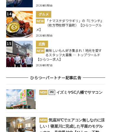
2026年8月8日
グルメ
「ナマステダワラギリ」の『Cランチ』
NEW
（枚方市牧野下島町）【ひらつーグル
メ】
2026年8月8日
広告
美味しいもん好き集まれ！地元を愛す
NEW
るスタッフ大募集 ― トップワールド
【ひらつー求人】
2026年8月7日
ひらつーパートナー記事広告
イズミヤSC八幡でサマコン
NEW
PR
気温30℃でエアコン無しなのに涼
NEW
しい！寝屋川に完成した平屋のモデル