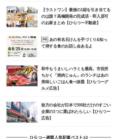
【ラストワン】最後の1邸を引き当てる
のは誰？高橋開発の完成済・即入居可
のお家まとめ【ひらつー不動産】
あの有名石けんを手づくり&知っ
PR
て得する食のお話し会あるよ
和牛もうまいしハラミも最高。市役所
ちかく「焼肉じゅん」のランチはあの
美味しいごはん食べ放題【ひらつーグ
ルメ広告】
枚方の会社が日本で300社だけのすごい
企業の1つに選ばれたらしい【ひらつー
広告】
ひらつー週間人気記事ベスト10