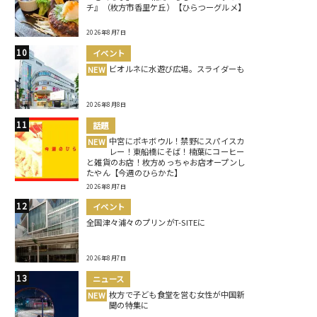
チ』（枚方市香里ケ丘）【ひらつーグルメ】
2026年8月7日
イベント
ビオルネに水遊び広場。スライダーも
NEW
2026年8月8日
話題
中宮にポキボウル！禁野にスパイスカ
NEW
レー！東船橋にそば！楠葉にコーヒー
と雑貨のお店！枚方めっちゃお店オープンし
たやん【今週のひらかた】
2026年8月7日
イベント
全国津々浦々のプリンがT-SITEに
2026年8月7日
ニュース
枚方で子ども食堂を営む女性が中国新
NEW
聞の特集に