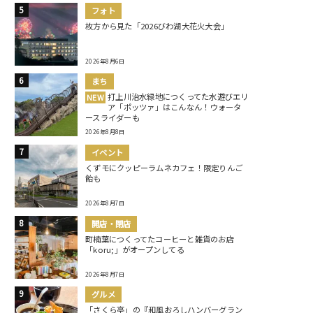
フォト
枚方から見た「2026びわ湖大花火大会」
2026年8月6日
まち
打上川治水緑地につくってた水遊びエリ
NEW
ア「ポッツァ」はこんなん！ウォータ
ースライダーも
2026年8月8日
イベント
くずモにクッピーラムネカフェ！限定りんご
飴も
2026年8月7日
開店・閉店
町楠葉につくってたコーヒーと雑貨のお店
「koru;」がオープンしてる
2026年8月7日
グルメ
「さくら亭」の『和風おろしハンバーグラン