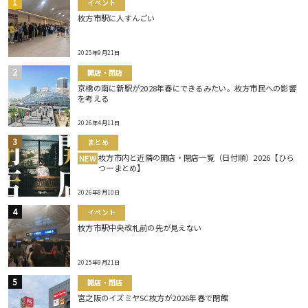
イベント
枚方市駅に人すんごい
2025年9月21日
開店・閉店
京橋の南に新駅が2028年春にできるみたい。枚方市民への影響
を考える
2026年4月11日
まとめ
枚方市内と近隣の開店・閉店一覧（日付順）2026【ひら
NEW
つーまとめ】
2026年8月10日
イベント
枚方市駅中央改札前の先が見えない
2025年9月21日
開店・閉店
宮之阪のイズミヤSC枚方が2026年春で閉館