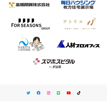
Twitter
Facebook
Instagram
LINE
You Tube
TikTok