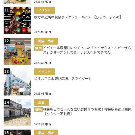
2026年8月9日
イベント
枚方の近所の夏祭りスケジュール2026【ひらつーまとめ】
2026年8月6日
開店・閉店
ビバモール寝屋川につくってた「トイザらス・ベビーザら
NEW
ス」がオープンしてる。レジ大行列できてた
2026年8月9日
イベント
ビオルネに水遊び広場。スライダーも
2026年8月8日
広告
楠葉朝日でこーんな広い庭付きのお家！樟葉駅も徒歩圏内
NEW
【ひらつー不動産】
2026年8月9日
開店・閉店