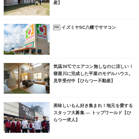
産】
イズミヤSC八幡でサマコン
PR
気温30℃でエアコン無しなのに涼しい！
寝屋川に完成した平屋のモデルハウス。
見学受付中【ひらつー不動産】
美味しいもん好き集まれ！地元を愛する
スタッフ大募集 ― トップワールド【ひ
らつー求人】