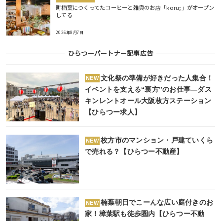
町楠葉につくってたコーヒーと雑貨のお店「koru;」がオープン
してる
2026年8月7日
ひらつーパートナー記事広告
文化祭の準備が好きだった人集合！
NEW
イベントを支える“裏方”のお仕事―ダス
キンレントオール大阪枚方ステーション
【ひらつー求人】
枚方市のマンション・戸建ていくら
NEW
で売れる？【ひらつー不動産】
楠葉朝日でこーんな広い庭付きのお
NEW
家！樟葉駅も徒歩圏内【ひらつー不動