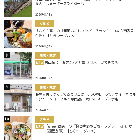
なん！ウォータースライダーも
2026年8月8日
グルメ
「さくら亭」の『和風おろしハンバーグランチ』（枚方市香里
ケ丘）【ひらつーグルメ】
2026年8月7日
開店・閉店
男山泉に「お惣菜･お弁当 ささ木」ができてる
NEW
2026年8月9日
開店・閉店
長尾元町につくってるカフェは「J BOWL」ってアサイーボウル
とグリークヨーグルト専門店。8月15日オープン予定
2026年8月8日
グルメ
「green商店」の『麹と季節のごちそうプレート』ほか
NEW
（鍵屋別館）【ひらつーグルメ】