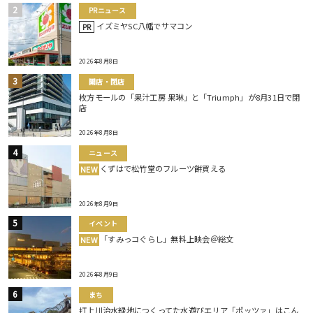
PRニュース
イズミヤSC八幡でサマコン
PR
2026年8月8日
開店・閉店
枚方モールの「果汁工房 果琳」と「Triumph」が8月31日で閉
店
2026年8月8日
ニュース
くずはで松竹堂のフルーツ餅買える
NEW
2026年8月9日
イベント
「すみっコぐらし」無料上映会＠総文
NEW
2026年8月9日
まち
打上川治水緑地につくってた水遊びエリア「ポッツァ」はこん