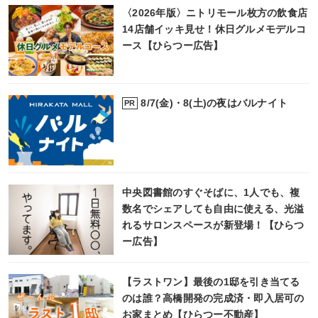
〈2026年版〉ニトリモール枚方の飲食店
14店舗イッキ見せ！休日グルメモデルコ
ース【ひらつー広告】
8/7(金)・8(土)の夜はバルナイト
PR
中央図書館のすぐそばに、1人でも、複
数名でシェアしても自由に使える、光溢
れるサロンスペースが新登場！【ひらつ
ー広告】
【ラストワン】最後の1邸を引き当てる
のは誰？高橋開発の完成済・即入居可の
お家まとめ【ひらつー不動産】