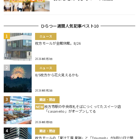
ひらつー週間人気記事ベスト10
ニュース
枚方モールが全館休館。8/26
2026年8月3日
ニュース
8/5枚方から花火見えるかも
2026年8月2日
開店・閉店
枚方市駅の中央改札そばにつくってたスイーツ店
NEW
「casaneilo」がオープンしてる
2026年8月9日
開店・閉店
枚方モールの「果汁工房 果琳」と「Triumph」が8月31日で閉