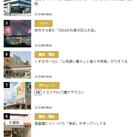
店
2026年8月8日
フォト
枚方から見た「2026びわ湖大花火大会」
2026年8月6日
開店・閉店
くずはモールに「心地良い暮らしと香りの売場」ができてる
2026年8月2日
PRニュース
イズミヤSC八幡でサマコン
PR
2026年8月8日
開店・閉店
香里園につくってた「魚丼」がオープンしてる