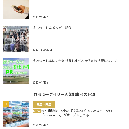
2013年7月2日
枚方つーしんメンバー紹介
2013年11月26日
枚方つーしんに広告を掲載しませんか？広告掲載について
2010年4月2日
ひらつーデイリー人気記事ベスト15
開店・閉店
枚方市駅の中央改札そばにつくってたスイーツ店
NEW
「casaneilo」がオープンしてる
2026年8月9日