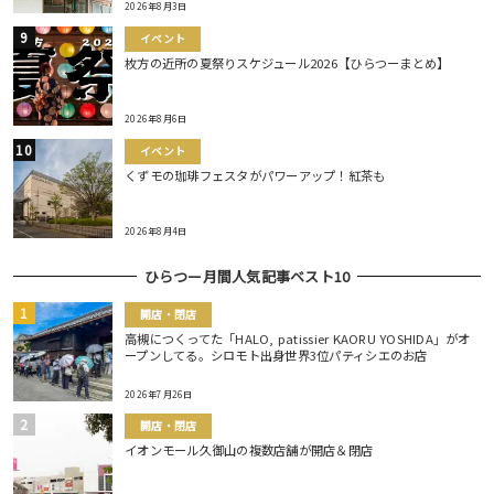
2026年8月3日
イベント
枚方の近所の夏祭りスケジュール2026【ひらつーまとめ】
2026年8月6日
イベント
くずモの珈琲フェスタがパワーアップ！紅茶も
2026年8月4日
ひらつー月間人気記事ベスト10
開店・閉店
高槻につくってた「HALO, patissier KAORU YOSHIDA」がオ
ープンしてる。シロモト出身世界3位パティシエのお店
2026年7月26日
開店・閉店
イオンモール久御山の複数店舗が開店＆閉店