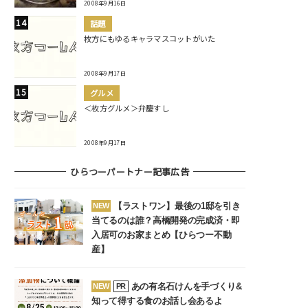
2008年9月16日
話題
枚方にもゆるキャラマスコットがいた
2008年9月17日
グルメ
＜枚方グルメ＞弁慶すし
2008年9月17日
ひらつーパートナー記事広告
【ラストワン】最後の1邸を引き
NEW
当てるのは誰？高橋開発の完成済・即
入居可のお家まとめ【ひらつー不動
産】
あの有名石けんを手づくり&
NEW
PR
知って得する食のお話し会あるよ