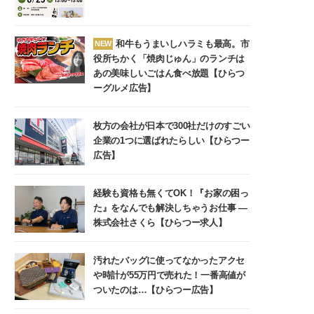
和牛もうまいしハラミも最高。市
NEW
役所ちかく「焼肉じゅん」のランチは
あの美味しいごはん食べ放題【ひらつ
ーグルメ広告】
枚方の会社が日本で300社だけのすごい
企業の1つに選ばれたらしい【ひらつー
広告】
経験も資格も無くてOK！『お家の困っ
た』をなんでも解決しちゃうお仕事 ―
株式会社さくら【ひらつー求人】
汚れたバッグに使ってなかったアクセ
や時計が55万円で売れた！一番高値が
ついたのは…【ひらつー広告】