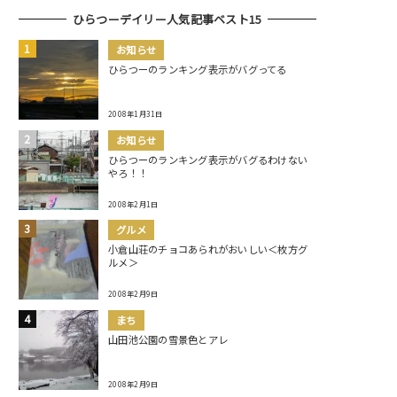
ひらつーデイリー人気記事ベスト15
お知らせ
ひらつーのランキング表示がバグってる
2008年1月31日
お知らせ
ひらつーのランキング表示がバグるわけない
やろ！！
2008年2月1日
グルメ
小倉山荘のチョコあられがおいしい＜枚方グ
ルメ＞
2008年2月9日
まち
山田池公園の雪景色とアレ
2008年2月9日