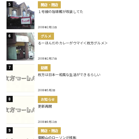
開店・閉店
１号線の珈琲館が改装してた
2008年2月11日
グルメ
るーほんだのカレーがウマイ＜枚方グルメ＞
2008年2月17日
話題
枚方は日本一和風な生活ができるらしい
2008年5月2日
お知らせ
更新再開
2008年9月11日
開店・閉店
御殿山のローソンが移転