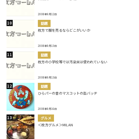
2008年9月12日
話題
枚方で服を売るならどこがいいか
2008年9月13日
話題
枚方の小学校等では汚染米は使われていない
2008年9月13日
話題
ひらパーの昔のマスコットの缶バッヂ
2008年9月16日
グルメ
＜枚方グルメ＞MILAN