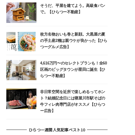
そうだ、平屋を建てよう。高級食パン
で。【ひらつー不動産】
枚方名物おいも巻と新顔。大黒屋の夏
の手土産2種は親ウケが良かった【ひら
つーグルメ広告】
4,616万円〜のセレクトプランも！全60
区画のビッグタウンが星田に誕生【ひ
らつー不動産】
非日常空間を近所で楽しめるってホン
ト？結婚記念日には寝屋川市駅そばの
牛フィレ肉専門店がオススメ【ひらつ
ー広告】
ひらつー週間人気記事ベスト10