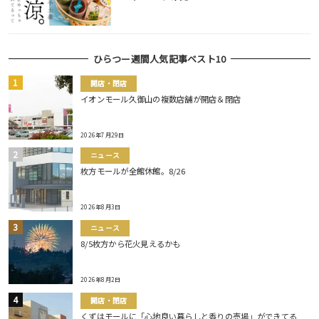
ひらつー週間人気記事ベスト10
開店・閉店
イオンモール久御山の複数店舗が開店＆閉店
2026年7月29日
ニュース
枚方モールが全館休館。8/26
2026年8月3日
ニュース
8/5枚方から花火見えるかも
2026年8月2日
開店・閉店
くずはモールに「心地良い暮らしと香りの売場」ができてる