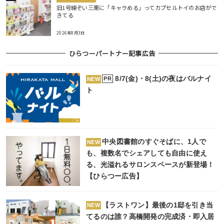
旧1号線ぞい三栗に「キャラめる」ってカプセルトイのお店がで
きてる
2026年8月3日
ひらつーパートナー記事広告
8/7(金)・8(土)の夜はバルナイ
PR
NEW
ト
中央図書館のすぐそばに、1人で
NEW
も、複数名でシェアしても自由に使え
る、光溢れるサロンスペースが新登場！
【ひらつー広告】
【ラストワン】最後の1邸を引き当
NEW
てるのは誰？高橋開発の完成済・即入居