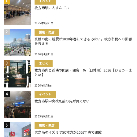
イベント
枚方市駅に人すんごい
2025年9月21日
開店・閉店
京橋の南に新駅が2028年春にできるみたい。枚方市民への影響
を考える
2026年4月11日
まとめ
枚方市内と近隣の開店・閉店一覧（日付順）2026【ひらつーま
とめ】
2026年8月3日
イベント
枚方市駅中央改札前の先が見えない
2025年9月21日
開店・閉店
宮之阪のイズミヤSC枚方が2026年春で閉館