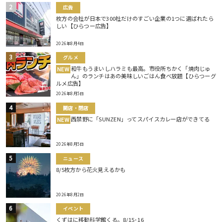
広告
枚方の会社が日本で300社だけのすごい企業の1つに選ばれたら
しい【ひらつー広告】
2026年8月4日
グルメ
和牛もうまいしハラミも最高。市役所ちかく「焼肉じゅ
NEW
ん」のランチはあの美味しいごはん食べ放題【ひらつーグ
ルメ広告】
2026年8月5日
開店・閉店
西禁野に「SUNZEN」ってスパイスカレー店ができてる
NEW
2026年8月5日
ニュース
8/5枚方から花火見えるかも
2026年8月2日
イベント
くずはに移動科学館くる。8/15･16