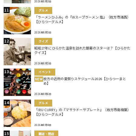
2026年8月3日
グルメ
「ラーメンひふみ」の『Wスープラーメン 塩』（枚方市渚西）
【ひらつーグルメ】
2026年8月5日
クイズ
昭和27年にひらかた温泉を訪れた銀幕のスターは？【ひらかた
クイズ】
2026年8月5日
イベント
枚方の近所の夏祭りスケジュール2026【ひらつーまと
NEW
め】
2026年8月6日
グルメ
「IRU CURRY」の『マサラドーサプレート』（枚方市南楠葉）
【ひらつーグルメ】
2026年8月4日
開店・閉店