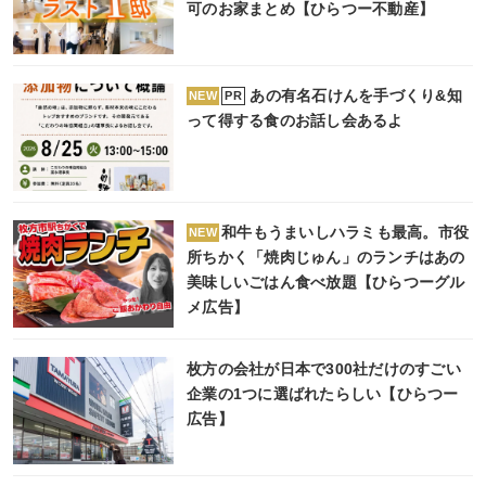
可のお家まとめ【ひらつー不動産】
あの有名石けんを手づくり&知
PR
NEW
って得する食のお話し会あるよ
和牛もうまいしハラミも最高。市役
NEW
所ちかく「焼肉じゅん」のランチはあの
美味しいごはん食べ放題【ひらつーグル
メ広告】
枚方の会社が日本で300社だけのすごい
企業の1つに選ばれたらしい【ひらつー
広告】