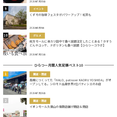
2026年7月30日
イベント
くずモの珈琲フェスタがパワーアップ！紅茶も
2026年8月4日
グルメ
枚方モールに串カツ田中で食べ放題注文したことある？かすう
どんやユッケ、ナポリタンも食べ放題【ひらつーコラボ】
2026年7月31日
ひらつー月間人気記事ベスト10
開店・閉店
高槻につくってた「HALO, patissier KAORU YOSHIDA」がオ
ープンしてる。シロモト出身世界3位パティシエのお店
2026年7月26日
開店・閉店
イオンモール久御山の複数店舗が開店＆閉店