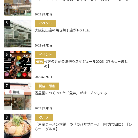
2026年8月2日
イベント
大阪初出店の焼き菓子店がT-SITEに
2026年8月1日
イベント
枚方の近所の夏祭りスケジュール2026【ひらつーまと
NEW
め】
2026年8月6日
開店・閉店
香里園につくってた「魚丼」がオープンしてる
2026年8月3日
グルメ
「河童ラーメン本舗」の『カパサブロー』（枚方市田口）【ひ
らつーグルメ】