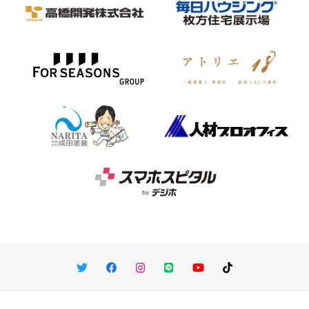
Twitter
Facebook
Instagram
LINE
You Tube
TikTok