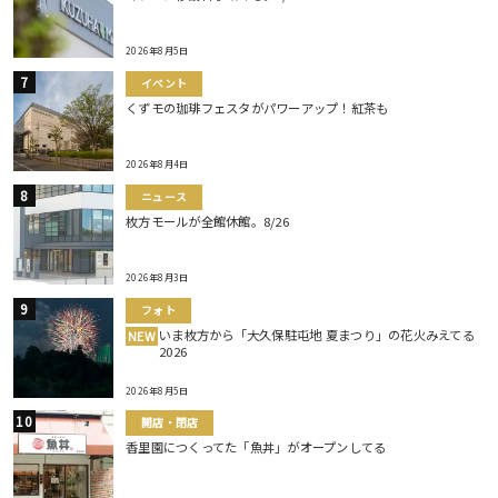
2026年8月5日
イベント
くずモの珈琲フェスタがパワーアップ！紅茶も
2026年8月4日
ニュース
枚方モールが全館休館。8/26
2026年8月3日
フォト
いま枚方から「大久保駐屯地 夏まつり」の花火みえてる
NEW
2026
2026年8月5日
開店・閉店
香里園につくってた「魚丼」がオープンしてる