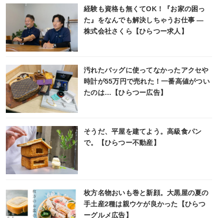
経験も資格も無くてOK！『お家の困っ
た』をなんでも解決しちゃうお仕事 ―
株式会社さくら【ひらつー求人】
汚れたバッグに使ってなかったアクセや
時計が55万円で売れた！一番高値がつい
たのは…【ひらつー広告】
そうだ、平屋を建てよう。高級食パン
で。【ひらつー不動産】
枚方名物おいも巻と新顔。大黒屋の夏の
手土産2種は親ウケが良かった【ひらつ
ーグルメ広告】