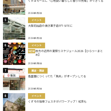
くずはモールに「心地良い暮らしと香りの売場」ができてる
2026年8月2日
イベント
大阪初出店の焼き菓子店がT-SITEに
2026年8月1日
イベント
枚方の近所の夏祭りスケジュール2026【ひらつーまと
NEW
め】
2026年8月6日
開店・閉店
香里園につくってた「魚丼」がオープンしてる
2026年8月3日
イベント
くずモの珈琲フェスタがパワーアップ！紅茶も