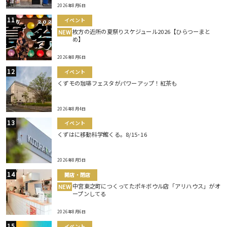
2026年8月6日
イベント
枚方の近所の夏祭りスケジュール2026【ひらつーまと
NEW
め】
2026年8月6日
イベント
くずモの珈琲フェスタがパワーアップ！紅茶も
2026年8月4日
イベント
くずはに移動科学館くる。8/15･16
2026年8月5日
開店・閉店
中宮東之町につくってたポキボウル店「アリハウス」がオ
NEW
ープンしてる
2026年8月6日
イベント