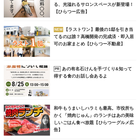
る、光溢れるサロンスペースが新登場！
【ひらつー広告】
【ラストワン】最後の1邸を引き当
NEW
てるのは誰？高橋開発の完成済・即入居
可のお家まとめ【ひらつー不動産】
あの有名石けんを手づくり&知って
PR
得する食のお話し会あるよ
和牛もうまいしハラミも最高。市役所ち
かく「焼肉じゅん」のランチはあの美味
しいごはん食べ放題【ひらつーグルメ広
告】