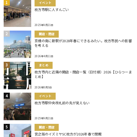
イベント
枚方市駅に人すんごい
2025年9月21日
開店・閉店
京橋の南に新駅が2028年春にできるみたい。枚方市民への影響
を考える
2026年4月11日
まとめ
枚方市内と近隣の開店・閉店一覧（日付順）2026【ひらつーま
とめ】
2026年8月3日
イベント
枚方市駅中央改札前の先が見えない
2025年9月21日
開店・閉店
宮之阪のイズミヤSC枚方が2026年春で閉館