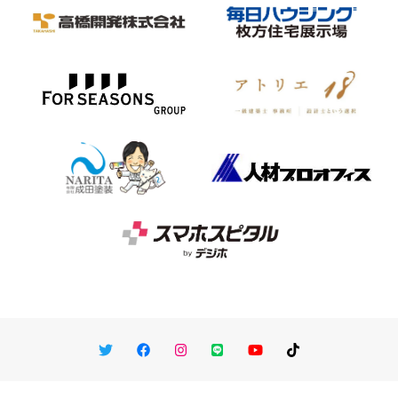
Twitter
Facebook
Instagram
LINE
You Tube
TikTok