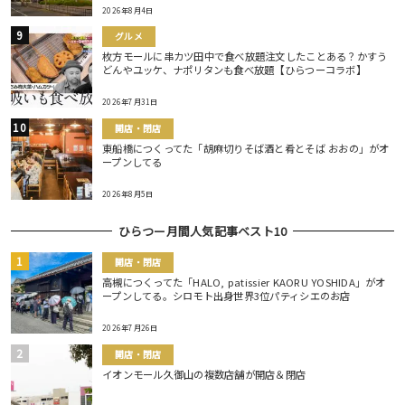
2026年8月4日
グルメ
枚方モールに串カツ田中で食べ放題注文したことある？かすう
どんやユッケ、ナポリタンも食べ放題【ひらつーコラボ】
2026年7月31日
開店・閉店
東船橋につくってた「胡麻切りそば酒と肴とそば おおの」がオ
ープンしてる
2026年8月5日
ひらつー月間人気記事ベスト10
開店・閉店
高槻につくってた「HALO, patissier KAORU YOSHIDA」がオ
ープンしてる。シロモト出身世界3位パティシエのお店
2026年7月26日
開店・閉店
イオンモール久御山の複数店舗が開店＆閉店