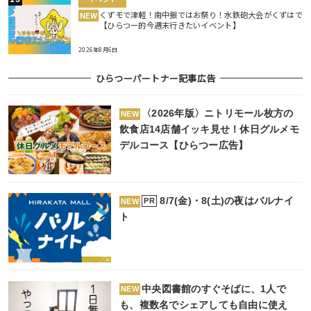
くずモで津軽！南中振ではお祭り！水鉄砲大会がくずはで
NEW
【ひらつー的今週末行きたいイベント】
2026年8月6日
ひらつーパートナー記事広告
〈2026年版〉ニトリモール枚方の
NEW
飲食店14店舗イッキ見せ！休日グルメモ
デルコース【ひらつー広告】
8/7(金)・8(土)の夜はバルナイ
PR
NEW
ト
中央図書館のすぐそばに、1人で
NEW
も、複数名でシェアしても自由に使え