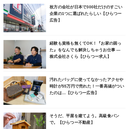
枚方の会社が日本で300社だけのすごい
企業の1つに選ばれたらしい【ひらつー
広告】
経験も資格も無くてOK！『お家の困っ
た』をなんでも解決しちゃうお仕事 ―
株式会社さくら【ひらつー求人】
汚れたバッグに使ってなかったアクセや
時計が55万円で売れた！一番高値がつい
たのは…【ひらつー広告】
そうだ、平屋を建てよう。高級食パン
で。【ひらつー不動産】