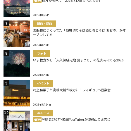
枚方から見た「2026びわ湖大花火大会」
NEW
2026年8月6日
開店・閉店
東船橋につくってた「胡麻切りそば酒と肴とそば おおの」がオ
ープンしてる
2026年8月5日
フォト
いま枚方から「大久保駐屯地 夏まつり」の花火みえてる2026
2026年8月5日
イベント
村上佳菜子と高橋大輔が枚方に！フィギュアS音楽会
2026年5月24日
ニュース
登録者170万･韓国YouTuberが御殿山のお店に
NEW