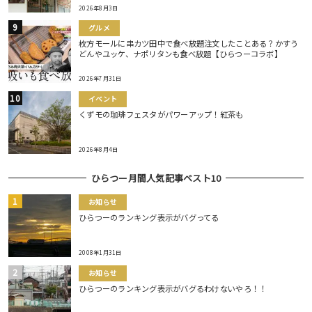
2026年8月3日
グルメ
枚方モールに串カツ田中で食べ放題注文したことある？かすう
どんやユッケ、ナポリタンも食べ放題【ひらつーコラボ】
2026年7月31日
イベント
くずモの珈琲フェスタがパワーアップ！紅茶も
2026年8月4日
ひらつー月間人気記事ベスト10
お知らせ
ひらつーのランキング表示がバグってる
2008年1月31日
お知らせ
ひらつーのランキング表示がバグるわけないやろ！！