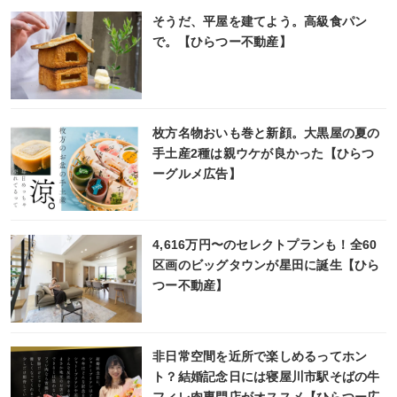
そうだ、平屋を建てよう。高級食パン
で。【ひらつー不動産】
枚方名物おいも巻と新顔。大黒屋の夏の
手土産2種は親ウケが良かった【ひらつ
ーグルメ広告】
4,616万円〜のセレクトプランも！全60
区画のビッグタウンが星田に誕生【ひら
つー不動産】
非日常空間を近所で楽しめるってホン
ト？結婚記念日には寝屋川市駅そばの牛