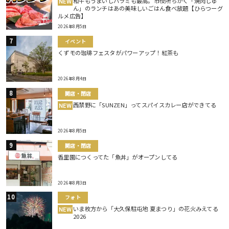
和牛もうまいしハラミも最高。市役所ちかく「焼肉じゅ
NEW
ん」のランチはあの美味しいごはん食べ放題【ひらつーグ
ルメ広告】
2026年8月5日
イベント
くずモの珈琲フェスタがパワーアップ！紅茶も
2026年8月4日
開店・閉店
西禁野に「SUNZEN」ってスパイスカレー店ができてる
NEW
2026年8月5日
開店・閉店
香里園につくってた「魚丼」がオープンしてる
2026年8月3日
フォト
いま枚方から「大久保駐屯地 夏まつり」の花火みえてる
NEW
2026