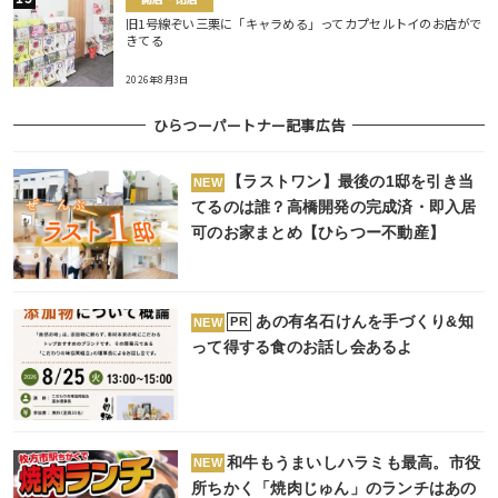
旧1号線ぞい三栗に「キャラめる」ってカプセルトイのお店がで
きてる
2026年8月3日
ひらつーパートナー記事広告
【ラストワン】最後の1邸を引き当
NEW
てるのは誰？高橋開発の完成済・即入居
可のお家まとめ【ひらつー不動産】
あの有名石けんを手づくり&知
PR
NEW
って得する食のお話し会あるよ
和牛もうまいしハラミも最高。市役
NEW
所ちかく「焼肉じゅん」のランチはあの