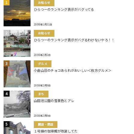
お知らせ
ひらつーのランキング表示がバグってる
2008年1月31日
お知らせ
ひらつーのランキング表示がバグるわけないやろ！！
2008年2月1日
グルメ
小倉山荘のチョコあられがおいしい＜枚方グルメ＞
2008年2月9日
まち
山田池公園の雪景色とアレ
2008年2月9日
開店・閉店
１号線の珈琲館が改装してた