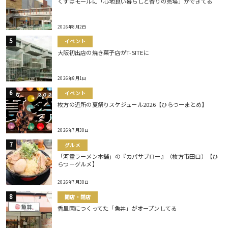
くずはモールに「心地良い暮らしと香りの売場」ができてる
2026年8月2日
イベント
大阪初出店の焼き菓子店がT-SITEに
2026年8月1日
イベント
枚方の近所の夏祭りスケジュール2026【ひらつーまとめ】
2026年7月30日
グルメ
「河童ラーメン本舗」の『カパサブロー』（枚方市田口）【ひ
らつーグルメ】
2026年7月30日
開店・閉店
香里園につくってた「魚丼」がオープンしてる