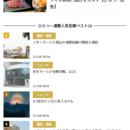
フィレ肉専門店がオススメ【ひらつー広
告】
ひらつー週間人気記事ベスト10
開店・閉店
イオンモール久御山の複数店舗が開店＆閉店
2026年7月29日
ニュース
枚方モールが全館休館。8/26
2026年8月3日
ニュース
8/5枚方から花火見えるかも
2026年8月2日
開店・閉店