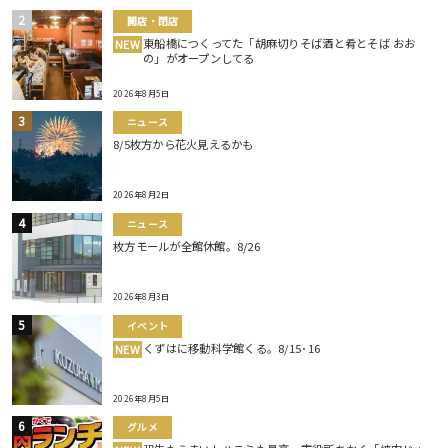
開店・閉店
東船橋につくってた「胡麻切りそば酒と肴とそば おお
NEW
の」がオープンしてる
2026年8月5日
ニュース
8/5枚方から花火見えるかも
2026年8月2日
ニュース
枚方モールが全館休館。8/26
2026年8月3日
イベント
くずはに移動科学館くる。8/15･16
NEW
2026年8月5日
グルメ