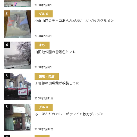
2008年2月1日
グルメ
小倉山荘のチョコあられがおいしい＜枚方グルメ＞
2008年2月9日
まち
山田池公園の雪景色とアレ
2008年2月9日
開店・閉店
１号線の珈琲館が改装してた
2008年2月11日
グルメ
るーほんだのカレーがウマイ＜枚方グルメ＞
2008年2月17日