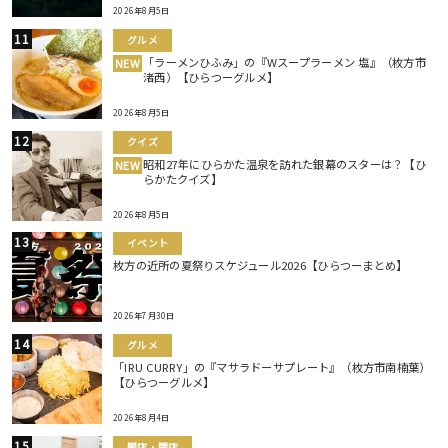
2026年8月5日
グルメ
「ラーメンひふみ」の『Wスープラーメン 塩』（枚方市
NEW
渚西）【ひらつーグルメ】
2026年8月5日
クイズ
昭和27年にひらかた温泉を訪れた銀幕のスターは？【ひ
NEW
らかたクイズ】
2026年8月5日
イベント
枚方の近所の夏祭りスケジュール2026【ひらつーまとめ】
2026年7月30日
グルメ
「IRU CURRY」の『マサラドーサプレート』（枚方市南楠葉）
【ひらつーグルメ】
2026年8月4日
開店・閉店