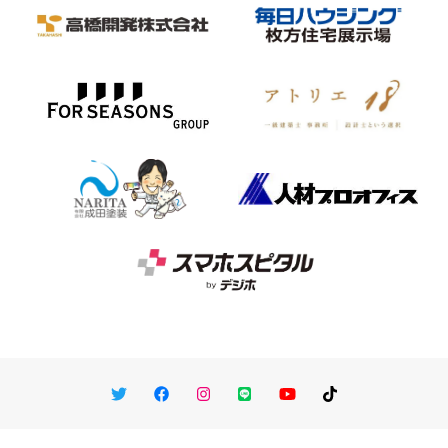
Twitter
Facebook
Instagram
LINE
You Tube
TikTok