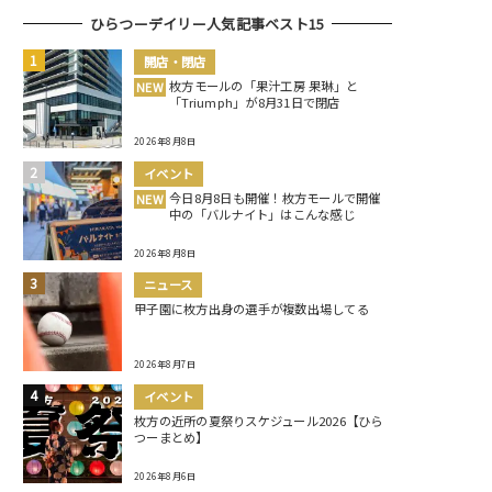
ひらつーデイリー人気記事ベスト15
開店・閉店
枚方モールの「果汁工房 果琳」と
NEW
「Triumph」が8月31日で閉店
2026年8月8日
イベント
今日8月8日も開催！枚方モールで開催
NEW
中の「バルナイト」はこんな感じ
2026年8月8日
ニュース
甲子園に枚方出身の選手が複数出場してる
2026年8月7日
イベント
枚方の近所の夏祭りスケジュール2026【ひら
つーまとめ】
2026年8月6日