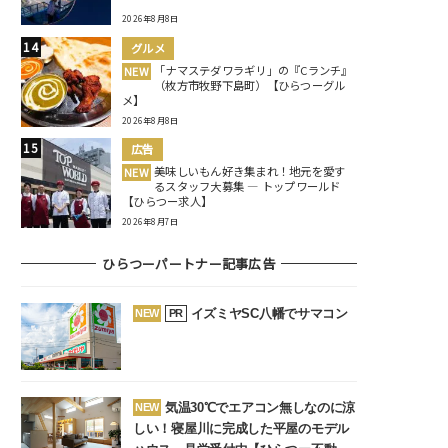
2026年8月8日
グルメ
「ナマステダワラギリ」の『Cランチ』
NEW
（枚方市牧野下島町）【ひらつーグル
メ】
2026年8月8日
広告
美味しいもん好き集まれ！地元を愛す
NEW
るスタッフ大募集 ― トップワールド
【ひらつー求人】
2026年8月7日
ひらつーパートナー記事広告
イズミヤSC八幡でサマコン
NEW
PR
気温30℃でエアコン無しなのに涼
NEW
しい！寝屋川に完成した平屋のモデル