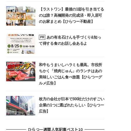
【ラストワン】最後の1邸を引き当てる
のは誰？高橋開発の完成済・即入居可
のお家まとめ【ひらつー不動産】
あの有名石けんを手づくり&知っ
PR
て得する食のお話し会あるよ
和牛もうまいしハラミも最高。市役所
ちかく「焼肉じゅん」のランチはあの
美味しいごはん食べ放題【ひらつーグ
ルメ広告】
枚方の会社が日本で300社だけのすごい
企業の1つに選ばれたらしい【ひらつー
広告】
ひらつー週間人気記事ベスト10