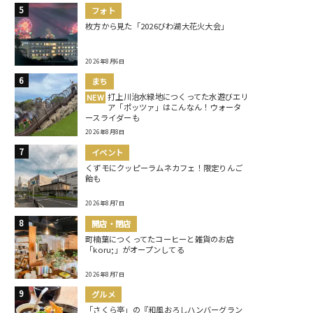
フォト
枚方から見た「2026びわ湖大花火大会」
2026年8月6日
まち
打上川治水緑地につくってた水遊びエリ
NEW
ア「ポッツァ」はこんなん！ウォータ
ースライダーも
2026年8月8日
イベント
くずモにクッピーラムネカフェ！限定りんご
飴も
2026年8月7日
開店・閉店
町楠葉につくってたコーヒーと雑貨のお店
「koru;」がオープンしてる
2026年8月7日
グルメ
「さくら亭」の『和風おろしハンバーグラン