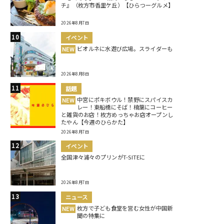
チ』（枚方市香里ケ丘）【ひらつーグルメ】
2026年8月7日
イベント
ビオルネに水遊び広場。スライダーも
NEW
2026年8月8日
話題
中宮にポキボウル！禁野にスパイスカ
NEW
レー！東船橋にそば！楠葉にコーヒー
と雑貨のお店！枚方めっちゃお店オープンし
たやん【今週のひらかた】
2026年8月7日
イベント
全国津々浦々のプリンがT-SITEに
2026年8月7日
ニュース
枚方で子ども食堂を営む女性が中国新
NEW
聞の特集に