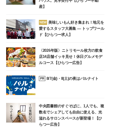
ハウス。見学受付中【ひらつー不動
産】
美味しいもん好き集まれ！地元を
NEW
愛するスタッフ大募集 ― トップワール
ド【ひらつー求人】
〈2026年版〉ニトリモール枚方の飲食
店14店舗イッキ見せ！休日グルメモデ
ルコース【ひらつー広告】
8/7(金)・8(土)の夜はバルナイト
PR
中央図書館のすぐそばに、1人でも、複
数名でシェアしても自由に使える、光
溢れるサロンスペースが新登場！【ひ
らつー広告】