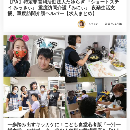
【PA】特定非営利活動法人たゆらぎ 『ショートステ
イ みっきぃ』 重度訪問介護『みにぃ』 夜勤生活支
援、重度訪問介護ヘルパー【求人まとめ】
メグミン
2025年11月5日
一歩踏み出すキッカケに！こども食堂若者版「一汁一