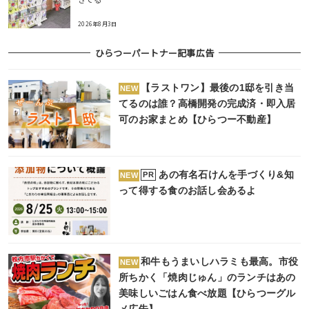
2026年8月3日
ひらつーパートナー記事広告
【ラストワン】最後の1邸を引き当
NEW
てるのは誰？高橋開発の完成済・即入居
可のお家まとめ【ひらつー不動産】
あの有名石けんを手づくり&知
PR
NEW
って得する食のお話し会あるよ
和牛もうまいしハラミも最高。市役
NEW
所ちかく「焼肉じゅん」のランチはあの
美味しいごはん食べ放題【ひらつーグル