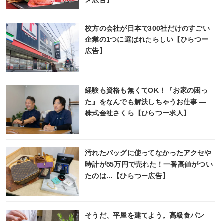
メ広告】
枚方の会社が日本で300社だけのすごい
企業の1つに選ばれたらしい【ひらつー
広告】
経験も資格も無くてOK！『お家の困っ
た』をなんでも解決しちゃうお仕事 ―
株式会社さくら【ひらつー求人】
汚れたバッグに使ってなかったアクセや
時計が55万円で売れた！一番高値がつい
たのは…【ひらつー広告】
そうだ、平屋を建てよう。高級食パン