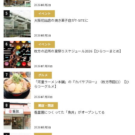
2026年8月2日
イベント
大阪初出店の焼き菓子店がT-SITEに
2026年8月1日
イベント
枚方の近所の夏祭りスケジュール2026【ひらつーまとめ】
2026年7月30日
グルメ
「河童ラーメン本舗」の『カパサブロー』（枚方市田口）【ひ
らつーグルメ】
2026年7月30日
開店・閉店
香里園につくってた「魚丼」がオープンしてる
2026年8月3日