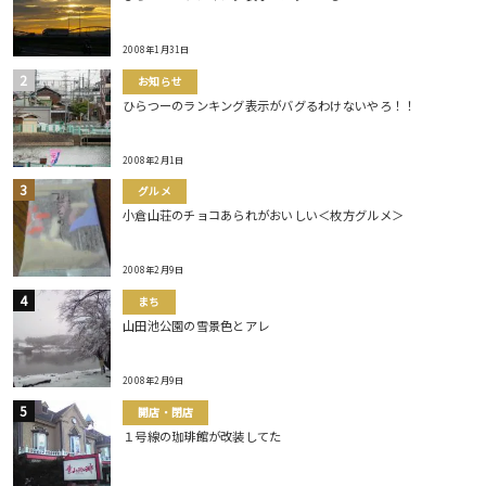
2008年1月31日
お知らせ
ひらつーのランキング表示がバグるわけないやろ！！
2008年2月1日
グルメ
小倉山荘のチョコあられがおいしい＜枚方グルメ＞
2008年2月9日
まち
山田池公園の雪景色とアレ
2008年2月9日
開店・閉店
１号線の珈琲館が改装してた