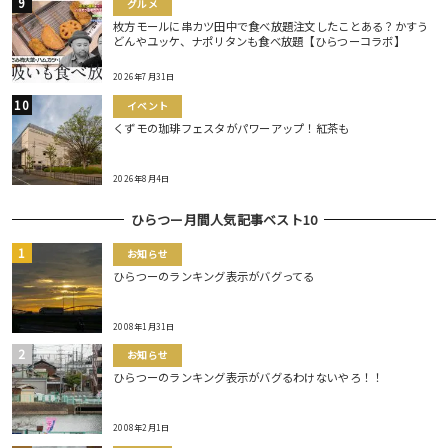
グルメ
枚方モールに串カツ田中で食べ放題注文したことある？かすう
どんやユッケ、ナポリタンも食べ放題【ひらつーコラボ】
2026年7月31日
イベント
くずモの珈琲フェスタがパワーアップ！紅茶も
2026年8月4日
ひらつー月間人気記事ベスト10
お知らせ
ひらつーのランキング表示がバグってる
2008年1月31日
お知らせ
ひらつーのランキング表示がバグるわけないやろ！！
2008年2月1日