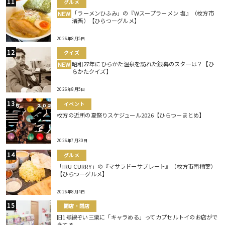
グルメ
「ラーメンひふみ」の『Wスープラーメン 塩』（枚方市
NEW
渚西）【ひらつーグルメ】
2026年8月5日
クイズ
昭和27年にひらかた温泉を訪れた銀幕のスターは？【ひ
NEW
らかたクイズ】
2026年8月5日
イベント
枚方の近所の夏祭りスケジュール2026【ひらつーまとめ】
2026年7月30日
グルメ
「IRU CURRY」の『マサラドーサプレート』（枚方市南楠葉）
【ひらつーグルメ】
2026年8月4日
開店・閉店
旧1号線ぞい三栗に「キャラめる」ってカプセルトイのお店がで
きてる