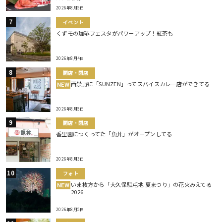
2026年8月5日
イベント
くずモの珈琲フェスタがパワーアップ！紅茶も
2026年8月4日
開店・閉店
西禁野に「SUNZEN」ってスパイスカレー店ができてる
NEW
2026年8月5日
開店・閉店
香里園につくってた「魚丼」がオープンしてる
2026年8月3日
フォト
いま枚方から「大久保駐屯地 夏まつり」の花火みえてる
NEW
2026
2026年8月5日