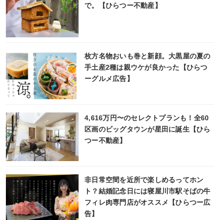
で。【ひらつー不動産】
枚方名物おいも巻と新顔。大黒屋の夏の
手土産2種は親ウケが良かった【ひらつ
ーグルメ広告】
4,616万円〜のセレクトプランも！全60
区画のビッグタウンが星田に誕生【ひら
つー不動産】
非日常空間を近所で楽しめるってホン
ト？結婚記念日には寝屋川市駅そばの牛
フィレ肉専門店がオススメ【ひらつー広
告】