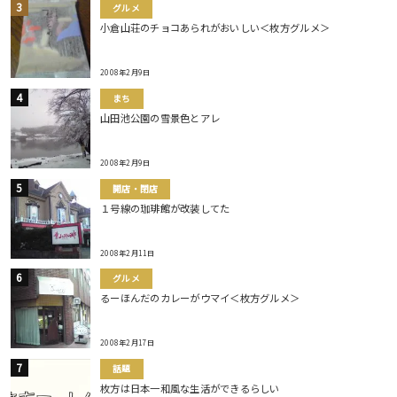
グルメ
小倉山荘のチョコあられがおいしい＜枚方グルメ＞
2008年2月9日
まち
山田池公園の雪景色とアレ
2008年2月9日
開店・閉店
１号線の珈琲館が改装してた
2008年2月11日
グルメ
るーほんだのカレーがウマイ＜枚方グルメ＞
2008年2月17日
話題
枚方は日本一和風な生活ができるらしい