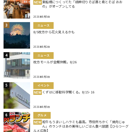
東船橋につくってた「胡麻切りそば酒と肴とそば おお
NEW
の」がオープンしてる
2026年8月5日
ニュース
8/5枚方から花火見えるかも
2026年8月2日
ニュース
枚方モールが全館休館。8/26
2026年8月3日
イベント
くずはに移動科学館くる。8/15･16
NEW
2026年8月5日
グルメ
和牛もうまいしハラミも最高。市役所ちかく「焼肉じゅ
NEW
ん」のランチはあの美味しいごはん食べ放題【ひらつーグ
ルメ広告】