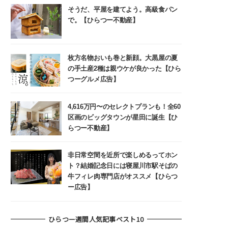
そうだ、平屋を建てよう。高級食パン
で。【ひらつー不動産】
枚方名物おいも巻と新顔。大黒屋の夏
の手土産2種は親ウケが良かった【ひら
つーグルメ広告】
4,616万円〜のセレクトプランも！全60
区画のビッグタウンが星田に誕生【ひ
らつー不動産】
非日常空間を近所で楽しめるってホン
ト？結婚記念日には寝屋川市駅そばの
牛フィレ肉専門店がオススメ【ひらつ
ー広告】
ひらつー週間人気記事ベスト10