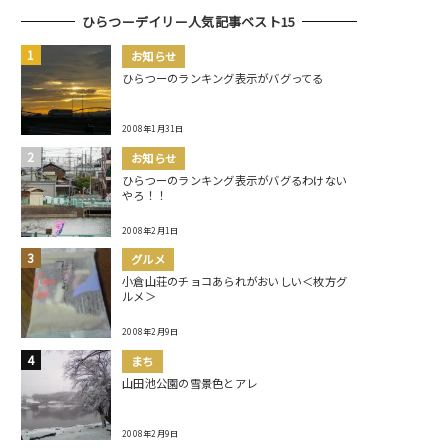
ひらつーデイリー人気記事ベスト15
お知らせ
ひらつーのランキング表示がバグってる
2008年1月31日
お知らせ
ひらつーのランキング表示がバグるわけない
やろ！！
2008年2月1日
グルメ
小倉山荘のチョコあられがおいしい＜枚方グ
ルメ＞
2008年2月9日
まち
山田池公園の雪景色とアレ
2008年2月9日