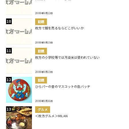
2008年9月12日
話題
枚方で服を売るならどこがいいか
2008年9月13日
話題
枚方の小学校等では汚染米は使われていない
2008年9月13日
話題
ひらパーの昔のマスコットの缶バッヂ
2008年9月16日
グルメ
＜枚方グルメ＞MILAN