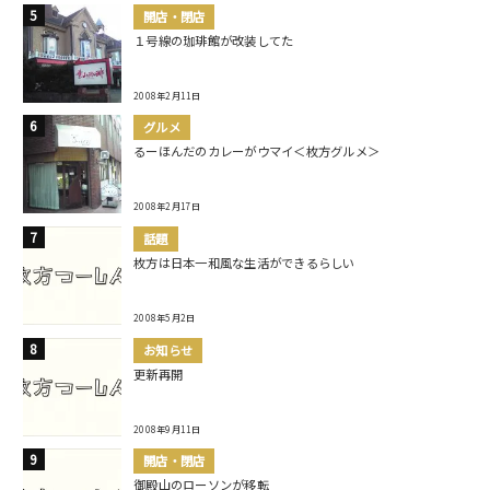
開店・閉店
１号線の珈琲館が改装してた
2008年2月11日
グルメ
るーほんだのカレーがウマイ＜枚方グルメ＞
2008年2月17日
話題
枚方は日本一和風な生活ができるらしい
2008年5月2日
お知らせ
更新再開
2008年9月11日
開店・閉店
御殿山のローソンが移転