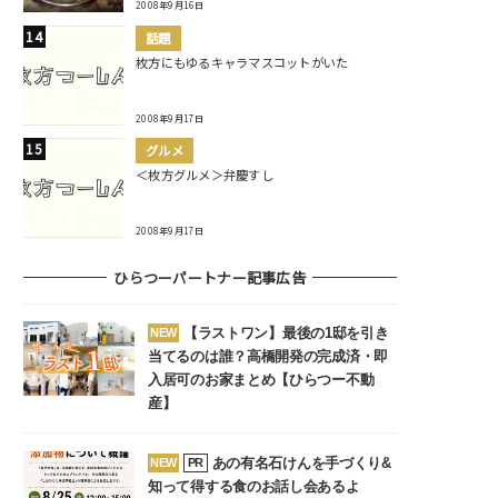
2008年9月16日
話題
枚方にもゆるキャラマスコットがいた
2008年9月17日
グルメ
＜枚方グルメ＞弁慶すし
2008年9月17日
ひらつーパートナー記事広告
【ラストワン】最後の1邸を引き
NEW
当てるのは誰？高橋開発の完成済・即
入居可のお家まとめ【ひらつー不動
産】
あの有名石けんを手づくり&
NEW
PR
知って得する食のお話し会あるよ