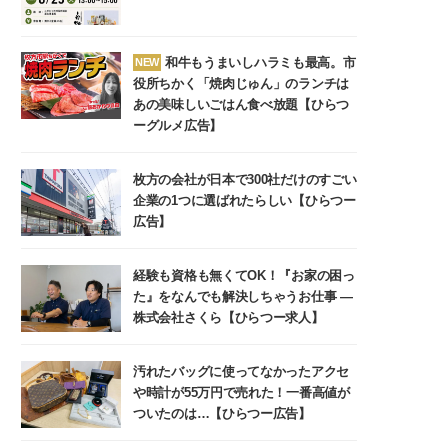
和牛もうまいしハラミも最高。市
NEW
役所ちかく「焼肉じゅん」のランチは
あの美味しいごはん食べ放題【ひらつ
ーグルメ広告】
枚方の会社が日本で300社だけのすごい
企業の1つに選ばれたらしい【ひらつー
広告】
経験も資格も無くてOK！『お家の困っ
た』をなんでも解決しちゃうお仕事 ―
株式会社さくら【ひらつー求人】
汚れたバッグに使ってなかったアクセ
や時計が55万円で売れた！一番高値が
ついたのは…【ひらつー広告】