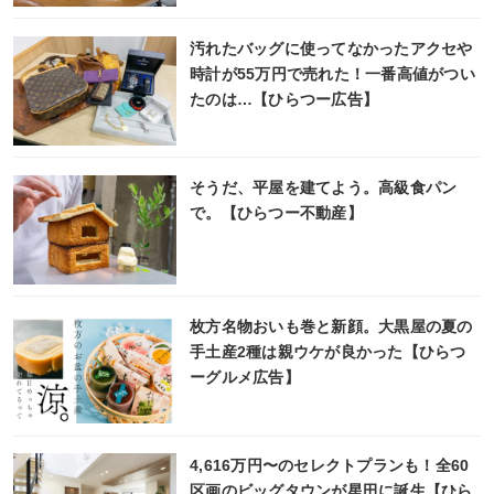
汚れたバッグに使ってなかったアクセや
時計が55万円で売れた！一番高値がつい
たのは…【ひらつー広告】
そうだ、平屋を建てよう。高級食パン
で。【ひらつー不動産】
枚方名物おいも巻と新顔。大黒屋の夏の
手土産2種は親ウケが良かった【ひらつ
ーグルメ広告】
4,616万円〜のセレクトプランも！全60
区画のビッグタウンが星田に誕生【ひら