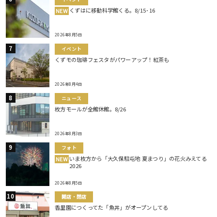
くずはに移動科学館くる。8/15･16
NEW
2026年8月5日
イベント
くずモの珈琲フェスタがパワーアップ！紅茶も
2026年8月4日
ニュース
枚方モールが全館休館。8/26
2026年8月3日
フォト
いま枚方から「大久保駐屯地 夏まつり」の花火みえてる
NEW
2026
2026年8月5日
開店・閉店
香里園につくってた「魚丼」がオープンしてる