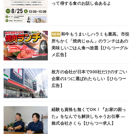
って得する食のお話し会あるよ
和牛もうまいしハラミも最高。市役
NEW
所ちかく「焼肉じゅん」のランチはあの
美味しいごはん食べ放題【ひらつーグル
メ広告】
枚方の会社が日本で300社だけのすごい
企業の1つに選ばれたらしい【ひらつー
広告】
経験も資格も無くてOK！『お家の困っ
た』をなんでも解決しちゃうお仕事 ―
株式会社さくら【ひらつー求人】