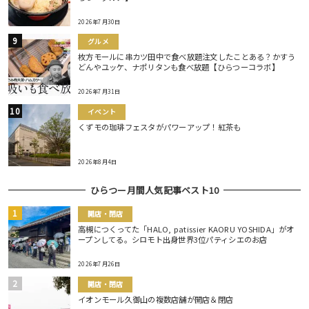
2026年7月30日
グルメ
枚方モールに串カツ田中で食べ放題注文したことある？かすう
どんやユッケ、ナポリタンも食べ放題【ひらつーコラボ】
2026年7月31日
イベント
くずモの珈琲フェスタがパワーアップ！紅茶も
2026年8月4日
ひらつー月間人気記事ベスト10
開店・閉店
高槻につくってた「HALO, patissier KAORU YOSHIDA」がオ
ープンしてる。シロモト出身世界3位パティシエのお店
2026年7月26日
開店・閉店
イオンモール久御山の複数店舗が開店＆閉店