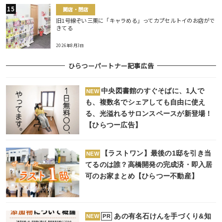
開店・閉店
旧1号線ぞい三栗に「キャラめる」ってカプセルトイのお店がで
きてる
2026年8月3日
ひらつーパートナー記事広告
中央図書館のすぐそばに、1人で
NEW
も、複数名でシェアしても自由に使え
る、光溢れるサロンスペースが新登場！
【ひらつー広告】
【ラストワン】最後の1邸を引き当
NEW
てるのは誰？高橋開発の完成済・即入居
可のお家まとめ【ひらつー不動産】
あの有名石けんを手づくり&知
PR
NEW