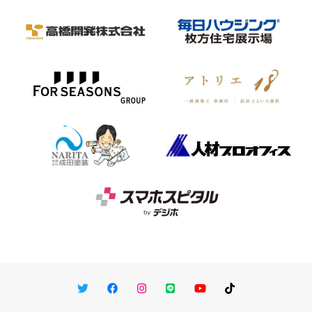
Twitter
Facebook
Instagram
LINE
You Tube
TikTok