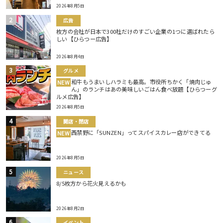
2026年8月5日
広告
枚方の会社が日本で300社だけのすごい企業の1つに選ばれたら
しい【ひらつー広告】
2026年8月4日
グルメ
和牛もうまいしハラミも最高。市役所ちかく「焼肉じゅ
NEW
ん」のランチはあの美味しいごはん食べ放題【ひらつーグ
ルメ広告】
2026年8月5日
開店・閉店
西禁野に「SUNZEN」ってスパイスカレー店ができてる
NEW
2026年8月5日
ニュース
8/5枚方から花火見えるかも
2026年8月2日
イベント