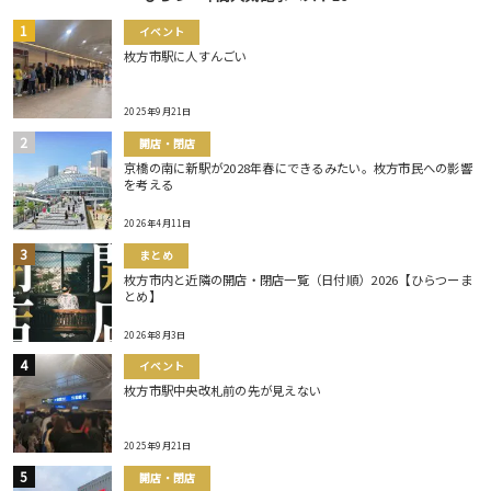
イベント
枚方市駅に人すんごい
2025年9月21日
開店・閉店
京橋の南に新駅が2028年春にできるみたい。枚方市民への影響
を考える
2026年4月11日
まとめ
枚方市内と近隣の開店・閉店一覧（日付順）2026【ひらつーま
とめ】
2026年8月3日
イベント
枚方市駅中央改札前の先が見えない
2025年9月21日
開店・閉店