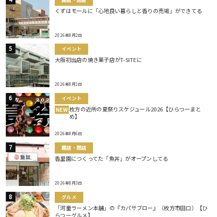
くずはモールに「心地良い暮らしと香りの売場」ができてる
2026年8月2日
イベント
大阪初出店の焼き菓子店がT-SITEに
2026年8月1日
イベント
枚方の近所の夏祭りスケジュール2026【ひらつーまと
NEW
め】
2026年8月6日
開店・閉店
香里園につくってた「魚丼」がオープンしてる
2026年8月3日
グルメ
「河童ラーメン本舗」の『カパサブロー』（枚方市田口）【ひ
らつーグルメ】