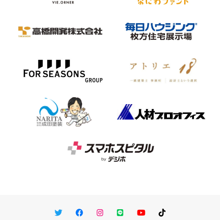
Twitter
Facebook
Instagram
LINE
You Tube
TikTok