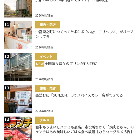
2026年8月6日
開店・閉店
中宮東之町につくってたポキボウル店「アリハウス」がオープ
ンしてる
2026年8月6日
イベント
全国津々浦々のプリンがT-SITEに
NEW
2026年8月7日
開店・閉店
西禁野に「SUNZEN」ってスパイスカレー店ができてる
2026年8月5日
グルメ
和牛もうまいしハラミも最高。市役所ちかく「焼肉じゅん」の
ランチはあの美味しいごはん食べ放題【ひらつーグルメ広告】