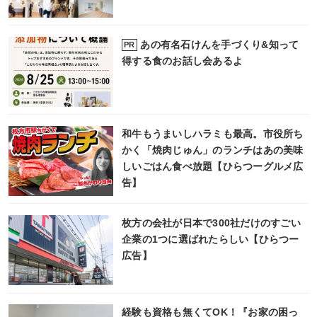
あの有名石けんを手づくり&知って
PR
得する食のお話し会あるよ
和牛もうまいしハラミも最高。市役所ち
かく「焼肉じゅん」のランチはあの美味
しいごはん食べ放題【ひらつーグルメ広
告】
枚方の会社が日本で300社だけのすごい
企業の1つに選ばれたらしい【ひらつー
広告】
経験も資格も無くてOK！『お家の困っ