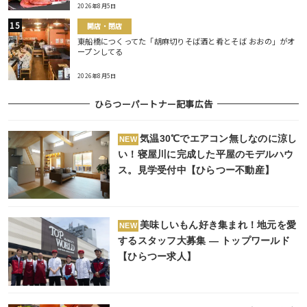
2026年8月5日
開店・閉店
東船橋につくってた「胡麻切りそば酒と肴とそば おおの」がオ
ープンしてる
2026年8月5日
ひらつーパートナー記事広告
気温30℃でエアコン無しなのに涼し
NEW
い！寝屋川に完成した平屋のモデルハウ
ス。見学受付中【ひらつー不動産】
美味しいもん好き集まれ！地元を愛
NEW
するスタッフ大募集 ― トップワールド
【ひらつー求人】