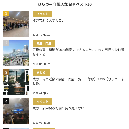
ひらつー年間人気記事ベスト10
イベント
枚方市駅に人すんごい
2025年9月21日
開店・閉店
京橋の南に新駅が2028年春にできるみたい。枚方市民への影響
を考える
2026年4月11日
まとめ
枚方市内と近隣の開店・閉店一覧（日付順）2026【ひらつーま
とめ】
2026年8月3日
イベント
枚方市駅中央改札前の先が見えない
2025年9月21日