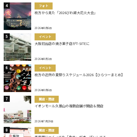
フォト
枚方から見た「2026びわ湖大花火大会」
2026年8月6日
イベント
大阪初出店の焼き菓子店がT-SITEに
2026年8月1日
イベント
枚方の近所の夏祭りスケジュール2026【ひらつーまとめ】
2026年8月6日
開店・閉店
イオンモール久御山の複数店舗が開店＆閉店
2026年7月29日
開店・閉店
香里園につくってた「魚丼」がオープンしてる