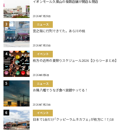
イオンモール久御山の複数店舗が開店＆閉店
2026年7月29日
ニュース
宮之阪に行列できてた。あら川の桃
2026年7月10日
イベント
枚方の近所の夏祭りスケジュール2026【ひらつーまとめ】
2026年8月6日
ニュース
お隣八幡でうなぎ食べ放題やってる！
2026年7月23日
イベント
日本で1台だけ｢クッピーラムネカフェ｣が枚方に！7/18