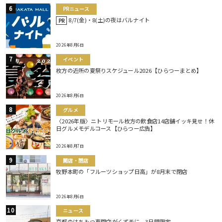
PRニュース
8/7(金)・8(土)の夜はバルナイト
PR
2026年8月6日
イベント
枚方の近所の夏祭りスケジュール2026【ひらつーまとめ】
2026年8月6日
グルメ
〈2026年版〉ニトリモール枚方の飲食店14店舗イッキ見せ！休
日グルメモデルコース【ひらつー広告】
2026年8月7日
開店・閉店
牧野本町の「フルーツショップ日高」が8月末で閉店
2026年8月6日
ニュース
京都のはちみつ専門店がくずモに。3日間限定