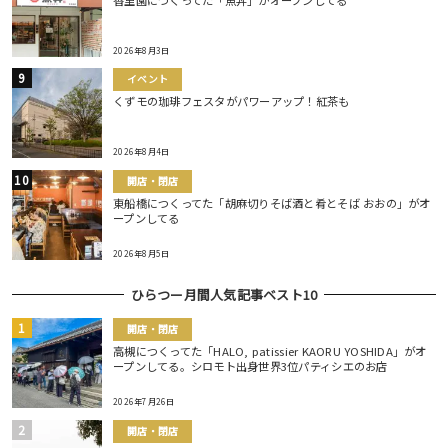
2026年8月3日
イベント
くずモの珈琲フェスタがパワーアップ！紅茶も
2026年8月4日
開店・閉店
東船橋につくってた「胡麻切りそば酒と肴とそば おおの」がオ
ープンしてる
2026年8月5日
ひらつー月間人気記事ベスト10
開店・閉店
高槻につくってた「HALO, patissier KAORU YOSHIDA」がオ
ープンしてる。シロモト出身世界3位パティシエのお店
2026年7月26日
開店・閉店