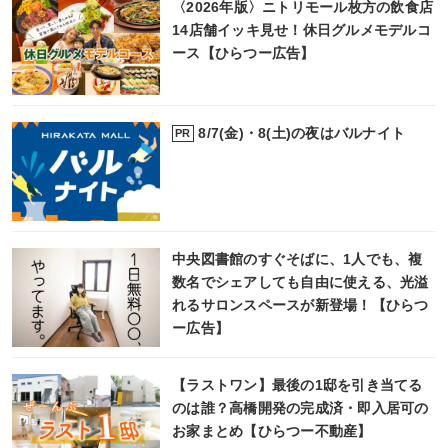
〈2026年版〉ニトリモール枚方の飲食店
14店舗イッキ見せ！休日グルメモデルコ
ース【ひらつー広告】
8/7(金)・8(土)の夜はバルナイト
PR
中央図書館のすぐそばに、1人でも、複
数名でシェアしても自由に使える、光溢
れるサロンスペースが新登場！【ひらつ
ー広告】
【ラストワン】最後の1邸を引き当てる
のは誰？高橋開発の完成済・即入居可の
お家まとめ【ひらつー不動産】