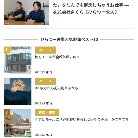
た』をなんでも解決しちゃうお仕事 ―
株式会社さくら【ひらつー求人】
ひらつー週間人気記事ベスト10
ニュース
枚方モールが全館休館。8/26
2026年8月3日
ニュース
8/5枚方から花火見えるかも
2026年8月2日
開店・閉店
くずはモールに「心地良い暮らしと香りの売場」ができてる
2026年8月2日