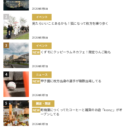
2026年8月6日
イベント
見たらいいことあるかも！狐になって枚方を練り歩く
2026年8月6日
イベント
くずモにクッピーラムネカフェ！限定りんご飴も
NEW
2026年8月7日
ニュース
甲子園に枚方出身の選手が複数出場してる
NEW
2026年8月7日
開店・閉店
町楠葉につくってたコーヒーと雑貨のお店「koru;」がオ
NEW
ープンしてる
2026年8月7日