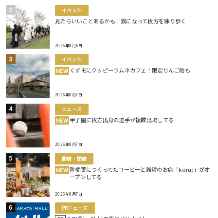
イベント
見たらいいことあるかも！狐になって枚方を練り歩く
2026年8月6日
イベント
くずモにクッピーラムネカフェ！限定りんご飴も
NEW
2026年8月7日
ニュース
甲子園に枚方出身の選手が複数出場してる
NEW
2026年8月7日
開店・閉店
町楠葉につくってたコーヒーと雑貨のお店「koru;」がオ
NEW
ープンしてる
2026年8月7日
PRニュース