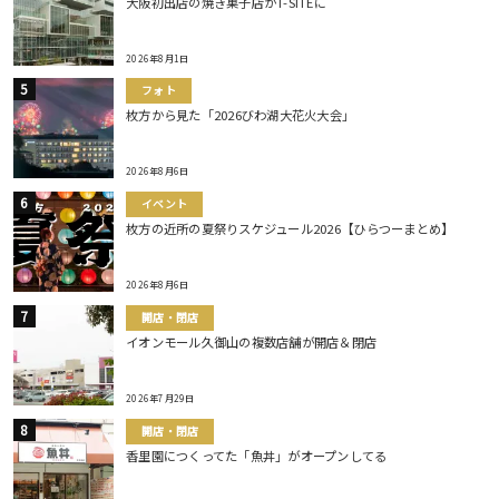
大阪初出店の焼き菓子店がT-SITEに
2026年8月1日
フォト
枚方から見た「2026びわ湖大花火大会」
2026年8月6日
イベント
枚方の近所の夏祭りスケジュール2026【ひらつーまとめ】
2026年8月6日
開店・閉店
イオンモール久御山の複数店舗が開店＆閉店
2026年7月29日
開店・閉店
香里園につくってた「魚丼」がオープンしてる