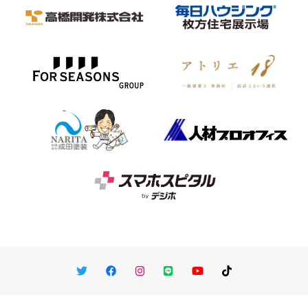
Twitter
Facebook
Instagram
LINE
You Tube
TikTok