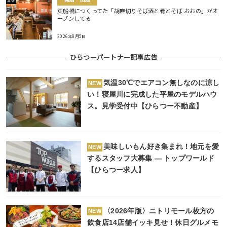
東船橋につくってた「胡麻切りそば酒と肴とそば おおの」がオ
ープンしてる
2026年8月5日
ひらつーパートナー記事広告
気温30℃でエアコン無しなのに涼し
NEW
い！寝屋川に完成した平屋のモデルハウ
ス。見学受付中【ひらつー不動産】
美味しいもん好き集まれ！地元を愛
NEW
するスタッフ大募集 ― トップワールド
【ひらつー求人】
〈2026年版〉ニトリモール枚方の
NEW
飲食店14店舗イッキ見せ！休日グルメモ