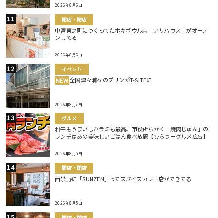
2026年8月6日
開店・閉店
中宮東之町につくってたポキボウル店「アリハウス」がオープ
ンしてる
2026年8月6日
イベント
全国津々浦々のプリンがT-SITEに
NEW
2026年8月7日
グルメ
和牛もうまいしハラミも最高。市役所ちかく「焼肉じゅん」の
ランチはあの美味しいごはん食べ放題【ひらつーグルメ広告】
2026年8月5日
開店・閉店
西禁野に「SUNZEN」ってスパイスカレー店ができてる
2026年8月5日
開店・閉店