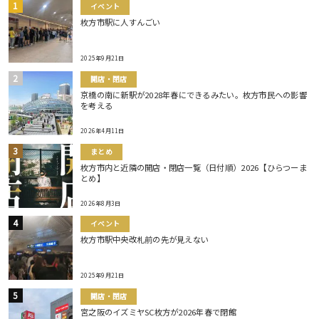
イベント
枚方市駅に人すんごい
2025年9月21日
開店・閉店
京橋の南に新駅が2028年春にできるみたい。枚方市民への影響
を考える
2026年4月11日
まとめ
枚方市内と近隣の開店・閉店一覧（日付順）2026【ひらつーま
とめ】
2026年8月3日
イベント
枚方市駅中央改札前の先が見えない
2025年9月21日
開店・閉店
宮之阪のイズミヤSC枚方が2026年春で閉館