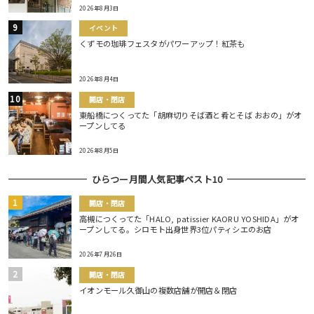
2026年8月3日
イベント
くずモの珈琲フェスタがパワーアップ！紅茶も
2026年8月4日
開店・閉店
東船橋につくってた「胡麻切りそば酒と肴とそば おおの」がオ
ープンしてる
2026年8月5日
ひらつー月間人気記事ベスト10
開店・閉店
高槻につくってた「HALO, patissier KAORU YOSHIDA」がオ
ープンしてる。シロモト出身世界3位パティシエのお店
2026年7月26日
開店・閉店
イオンモール久御山の複数店舗が開店＆閉店