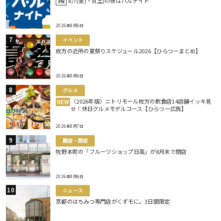
8/7(金)・8(土)の夜はバルナイト
PR
2026年8月6日
イベント
枚方の近所の夏祭りスケジュール2026【ひらつーまとめ】
2026年8月6日
グルメ
〈2026年版〉ニトリモール枚方の飲食店14店舗イッキ見
NEW
せ！休日グルメモデルコース【ひらつー広告】
2026年8月7日
開店・閉店
牧野本町の「フルーツショップ日高」が8月末で閉店
2026年8月6日
ニュース
京都のはちみつ専門店がくずモに。3日間限定