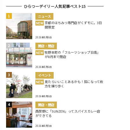
ひらつーデイリー人気記事ベスト15
ニュース
京都のはちみつ専門店がくずモに。3日
NEW
間限定
2026年8月6日
開店・閉店
牧野本町の「フルーツショップ日高」
NEW
が8月末で閉店
2026年8月6日
イベント
見たらいいことあるかも！狐になって枚
NEW
方を練り歩く
2026年8月6日
開店・閉店
西禁野に「SUNZEN」ってスパイスカレー店
ができてる
2026年8月5日