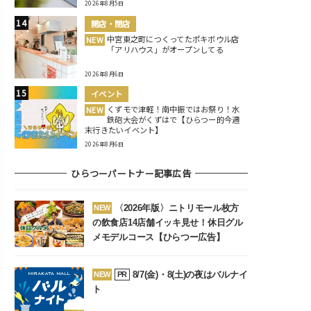
2026年8月5日
開店・閉店
中宮東之町につくってたポキボウル店
NEW
「アリハウス」がオープンしてる
2026年8月6日
イベント
くずモで津軽！南中振ではお祭り！水
NEW
鉄砲大会がくずはで【ひらつー的今週
末行きたいイベント】
2026年8月6日
ひらつーパートナー記事広告
〈2026年版〉ニトリモール枚方
NEW
の飲食店14店舗イッキ見せ！休日グル
メモデルコース【ひらつー広告】
8/7(金)・8(土)の夜はバルナイ
NEW
PR
ト