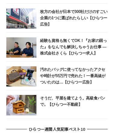
枚方の会社が日本で300社だけのすごい
企業の1つに選ばれたらしい【ひらつー
広告】
経験も資格も無くてOK！『お家の困っ
た』をなんでも解決しちゃうお仕事 ―
株式会社さくら【ひらつー求人】
汚れたバッグに使ってなかったアクセ
や時計が55万円で売れた！一番高値が
ついたのは…【ひらつー広告】
そうだ、平屋を建てよう。高級食パン
で。【ひらつー不動産】
ひらつー週間人気記事ベスト10