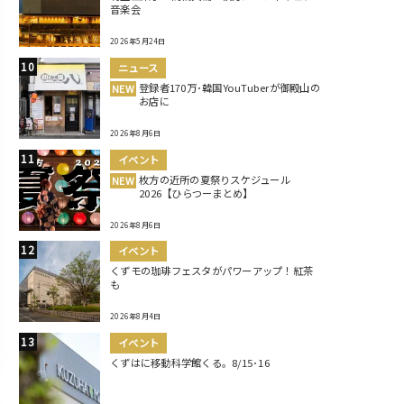
音楽会
2026年5月24日
ニュース
登録者170万･韓国YouTuberが御殿山の
NEW
お店に
2026年8月6日
イベント
枚方の近所の夏祭りスケジュール
NEW
2026【ひらつーまとめ】
2026年8月6日
イベント
くずモの珈琲フェスタがパワーアップ！紅茶
も
2026年8月4日
イベント
くずはに移動科学館くる。8/15･16