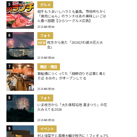
グルメ
和牛もうまいしハラミも最高。市役所ちかく
「焼肉じゅん」のランチはあの美味しいごは
ん食べ放題【ひらつーグルメ広告】
2026年8月5日
フォト
枚方から見た「2026びわ湖大花火大
NEW
会」
2026年8月6日
開店・閉店
東船橋につくってた「胡麻切りそば酒と肴と
そば おおの」がオープンしてる
2026年8月5日
フォト
いま枚方から「大久保駐屯地 夏まつり」の花
火みえてる2026
2026年8月5日
イベント
村上佳菜子と高橋大輔が枚方に！フィギュアS