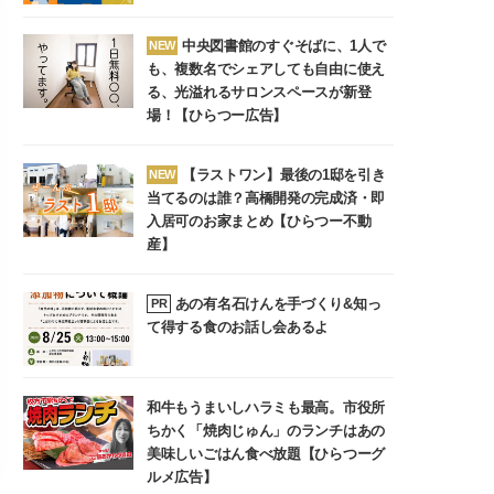
中央図書館のすぐそばに、1人で
NEW
も、複数名でシェアしても自由に使え
る、光溢れるサロンスペースが新登
場！【ひらつー広告】
【ラストワン】最後の1邸を引き
NEW
当てるのは誰？高橋開発の完成済・即
入居可のお家まとめ【ひらつー不動
産】
あの有名石けんを手づくり&知っ
PR
て得する食のお話し会あるよ
和牛もうまいしハラミも最高。市役所
ちかく「焼肉じゅん」のランチはあの
美味しいごはん食べ放題【ひらつーグ
ルメ広告】