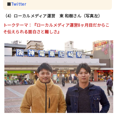
■
Twitter
（4）ローカルメディア運営
東 和樹
さん（写真左）
トークテーマ：『
ローカルメディア運営8ヶ月目だからこ
そ伝えられる面白さと難しさ
』