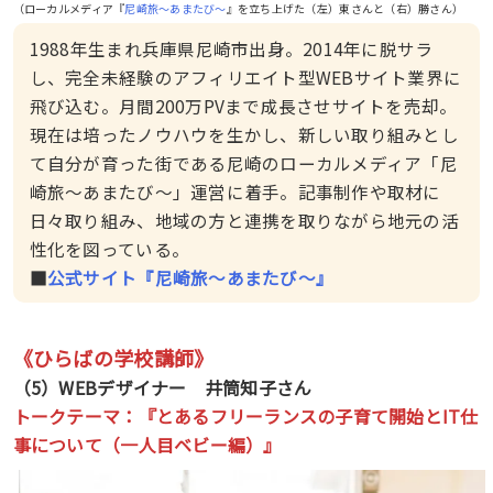
（ローカルメディア『
尼崎旅〜あまたび〜
』を立ち上げた（左）東さんと（右）勝さん）
1988年生まれ兵庫県尼崎市出身。2014年に脱サラ
し、完全未経験のアフィリエイト型WEBサイト業界に
飛び込む。月間200万PVまで成長させサイトを売却。
現在は培ったノウハウを生かし、新しい取り組みとし
て自分が育った街である尼崎のローカルメディア「尼
崎旅～あまたび～」運営に着手。記事制作や取材に
日々取り組み、地域の方と連携を取りながら地元の活
性化を図っている。
■
公式サイト『尼崎旅〜あまたび〜』
《ひらばの学校講師》
（5）WEBデザイナー 井筒知子さん
トークテーマ：『
とあるフリーランスの子育て開始とIT仕
事について（一人目ベビー編）
』