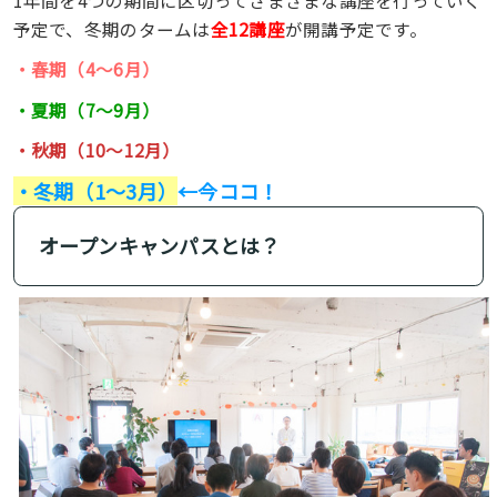
1年間を4つの期間に区切ってさまざまな講座を行っていく
予定で、冬期のタームは
全12講座
が開講予定です。
・春期（4〜6月）
・夏期（7〜9月）
・秋期（10〜12月）
・冬期（1〜3月）
←今ココ！
オープンキャンパスとは？