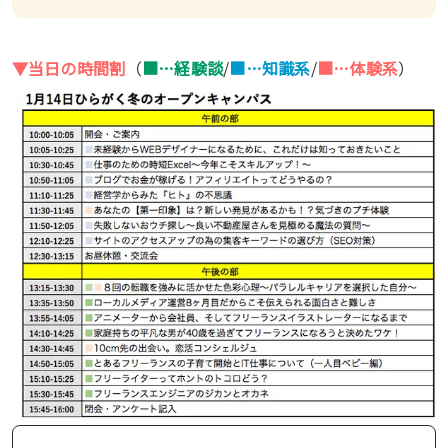
▼当日の時間割
（
■…経験談
/
■…知識系
/
■…体験系
）