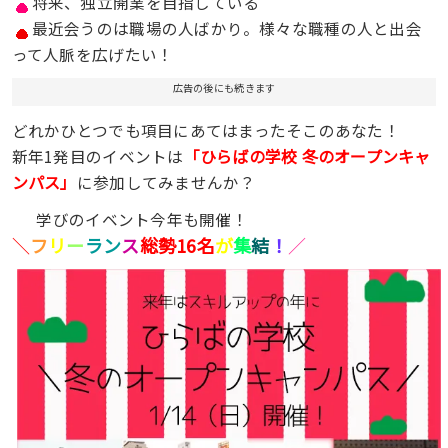
将来、独立開業を目指している
最近会うのは職場の人ばかり。様々な職種の人と出会
って人脈を広げたい！
広告の後にも続きます
どれかひとつでも項目にあてはまったそこのあなた！
「ひらばの学校 冬のオープンキャ
新年1発目のイベントは
ンパス」
に参加してみませんか？
学びのイベント今年も開催！
＼
フ
リ
ー
ラン
ス
総勢16名
が
集
結
！
／