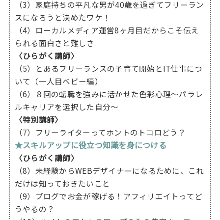
（3）家庭持ちの平凡な男が40歳を過ぎてフリーラン
スになろうと決めたワケ！
（4）ローカルメディア運営8ヶ月目だからこそ伝え
られる面白さと難しさ
〈ひらがく講師〉
（5）とあるフリーランスの子育て開始とIT仕事につ
いて（一人目ベビー編）
（6）８回の転職を強みに活かせた色彩心理～パラレ
ルキャリアを選択した自分～
〈特別講師〉
（7）フリーライターってホントのトコロどう？
★スキルアップに役立つ知識を身につける
〈ひらがく講師〉
（8）未経験からWEBデザイナーになるために、これ
だけは知っておきたいこと
（9）ブログでお金が稼げる！アフィリエイトってど
うやるの？