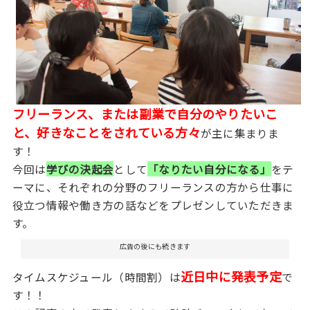
フリーランス、または副業で自分のやりたいこ
と、好きなことをされている方々
が主に集まりま
す！
今回は
学びの決起会
として
「なりたい自分になる」
をテ
ーマに、それぞれの分野のフリーランスの方から仕事に
役立つ情報や働き方の話などをプレゼンしていただきま
す。
広告の後にも続きます
近日中に
発表予定
タイムスケジュール（時間割）は
で
す！！