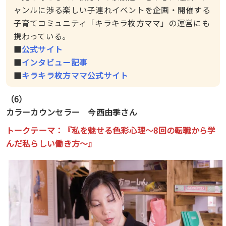
ャンルに渉る楽しい子連れイベントを企画・開催する
子育てコミュニティ「キラキラ枚方ママ」の運営にも
携わっている。
■
公式サイト
■
インタビュー記事
■
キラキラ枚方ママ公式サイト
（6）
カラーカウンセラー 今西由季さん
トークテーマ：『
私を魅せる色彩心理〜8回の転職から学
んだ私らしい働き方〜
』