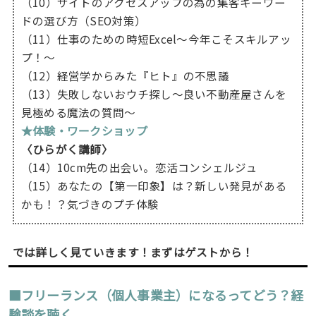
（10）サイトのアクセスアップの為の集客キーワー
ドの選び方（SEO対策）
（11）仕事のための時短Excel～今年こそスキルアッ
プ！〜
（12）経営学からみた『ヒト』の不思議
（13）失敗しないおウチ探し〜良い不動産屋さんを
見極める魔法の質問〜
★体験・ワークショップ
〈ひらがく講師〉
（14）10cm先の出会い。恋活コンシェルジュ
（15）あなたの【第一印象】は？新しい発見がある
かも！？気づきのプチ体験
では詳しく見ていきます！まずはゲストから！
■フリーランス（個人事業主）になるってどう？経
験談を聴く