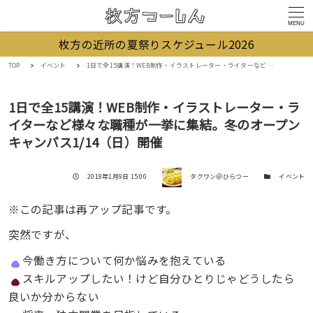
MENU
枚方の近所の夏祭りスケジュール2026
TOP
イベント
1日で全15講演！WEB制作・イラストレーター・ライターなど様々な職種が一挙に集結。冬のオープンキャンパス1/14（日）開催
1日で全15講演！WEB制作・イラストレーター・ラ
イターなど様々な職種が一挙に集結。冬のオープン
キャンパス1/14（日）開催
著者
投稿日
カテゴリー
2018年1月9日 15:00
タクワン＠ひらつー
イベント
※この記事は再アップ記事です。
突然ですが、
今働き方について何か悩みを抱えている
スキルアップしたい！けど自分ひとりじゃどうしたら
良いか分からない