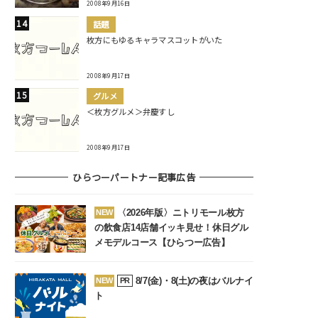
2008年9月16日
話題
枚方にもゆるキャラマスコットがいた
2008年9月17日
グルメ
＜枚方グルメ＞弁慶すし
2008年9月17日
ひらつーパートナー記事広告
〈2026年版〉ニトリモール枚方
NEW
の飲食店14店舗イッキ見せ！休日グル
メモデルコース【ひらつー広告】
8/7(金)・8(土)の夜はバルナイ
NEW
PR
ト