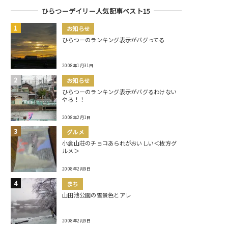
ひらつーデイリー人気記事ベスト15
お知らせ
ひらつーのランキング表示がバグってる
2008年1月31日
お知らせ
ひらつーのランキング表示がバグるわけない
やろ！！
2008年2月1日
グルメ
小倉山荘のチョコあられがおいしい＜枚方グ
ルメ＞
2008年2月9日
まち
山田池公園の雪景色とアレ
2008年2月9日