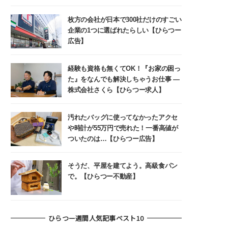
枚方の会社が日本で300社だけのすごい
企業の1つに選ばれたらしい【ひらつー
広告】
経験も資格も無くてOK！『お家の困っ
た』をなんでも解決しちゃうお仕事 ―
株式会社さくら【ひらつー求人】
汚れたバッグに使ってなかったアクセ
や時計が55万円で売れた！一番高値が
ついたのは…【ひらつー広告】
そうだ、平屋を建てよう。高級食パン
で。【ひらつー不動産】
ひらつー週間人気記事ベスト10