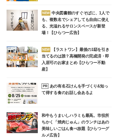
中央図書館のすぐそばに、1人で
NEW
も、複数名でシェアしても自由に使え
る、光溢れるサロンスペースが新登
場！【ひらつー広告】
【ラストワン】最後の1邸を引き
NEW
当てるのは誰？高橋開発の完成済・即
入居可のお家まとめ【ひらつー不動
産】
あの有名石けんを手づくり&知っ
PR
て得する食のお話し会あるよ
和牛もうまいしハラミも最高。市役所
ちかく「焼肉じゅん」のランチはあの
美味しいごはん食べ放題【ひらつーグ
ルメ広告】