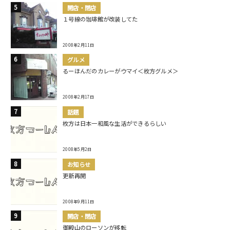
開店・閉店
１号線の珈琲館が改装してた
2008年2月11日
グルメ
るーほんだのカレーがウマイ＜枚方グルメ＞
2008年2月17日
話題
枚方は日本一和風な生活ができるらしい
2008年5月2日
お知らせ
更新再開
2008年9月11日
開店・閉店
御殿山のローソンが移転