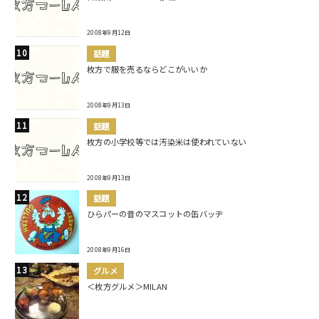
2008年9月12日
話題
枚方で服を売るならどこがいいか
2008年9月13日
話題
枚方の小学校等では汚染米は使われていない
2008年9月13日
話題
ひらパーの昔のマスコットの缶バッヂ
2008年9月16日
グルメ
＜枚方グルメ＞MILAN