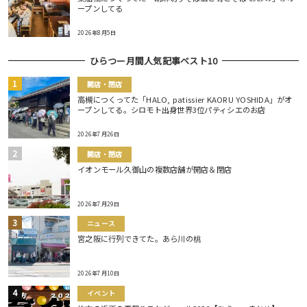
ープンしてる
2026年8月5日
ひらつー月間人気記事ベスト10
開店・閉店
高槻につくってた「HALO, patissier KAORU YOSHIDA」がオ
ープンしてる。シロモト出身世界3位パティシエのお店
2026年7月26日
開店・閉店
イオンモール久御山の複数店舗が開店＆閉店
2026年7月29日
ニュース
宮之阪に行列できてた。あら川の桃
2026年7月10日
イベント