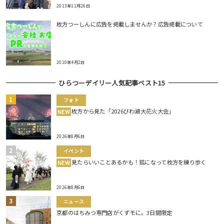
2013年11月26日
枚方つーしんに広告を掲載しませんか？広告掲載について
2010年4月2日
ひらつーデイリー人気記事ベスト15
フォト
枚方から見た「2026びわ湖大花火大会」
NEW
2026年8月6日
イベント
見たらいいことあるかも！狐になって枚方を練り歩く
NEW
2026年8月6日
ニュース
京都のはちみつ専門店がくずモに。3日間限定