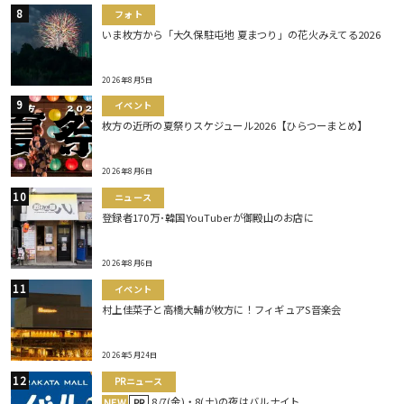
フォト
いま枚方から「大久保駐屯地 夏まつり」の花火みえてる2026
2026年8月5日
イベント
枚方の近所の夏祭りスケジュール2026【ひらつーまとめ】
2026年8月6日
ニュース
登録者170万･韓国YouTuberが御殿山のお店に
2026年8月6日
イベント
村上佳菜子と高橋大輔が枚方に！フィギュアS音楽会
2026年5月24日
PRニュース
8/7(金)・8(土)の夜はバルナイト
NEW
PR