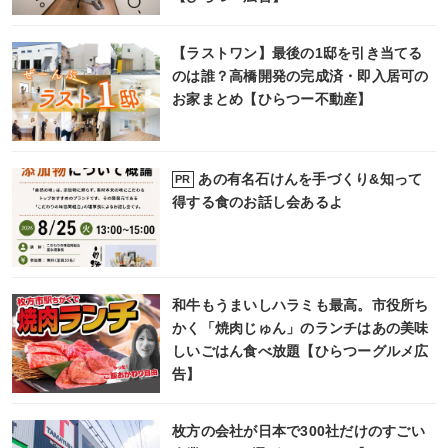
【ラストワン】最後の1邸を引き当てる
のは誰？高橋開発の完成済・即入居可の
お家まとめ【ひらつー不動産】
あの有名石けんを手づくり&知って
PR
得する食のお話し会あるよ
和牛もうまいしハラミも最高。市役所ち
かく「焼肉じゅん」のランチはあの美味
しいごはん食べ放題【ひらつーグルメ広
告】
枚方の会社が日本で300社だけのすごい