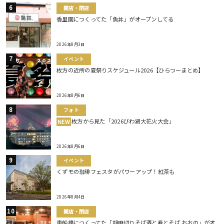
開店・閉店
香里園につくってた「魚丼」がオープンしてる
2026年8月3日
イベント
枚方の近所の夏祭りスケジュール2026【ひらつーまとめ】
2026年8月6日
フォト
枚方から見た「2026びわ湖大花火大会」
NEW
2026年8月6日
イベント
くずモの珈琲フェスタがパワーアップ！紅茶も
2026年8月4日
開店・閉店
東船橋につくってた「胡麻切りそば酒と肴とそば おおの」がオ