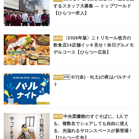
するスタッフ大募集 ― トップワールド
【ひらつー求人】
〈2026年版〉ニトリモール枚方の
NEW
飲食店14店舗イッキ見せ！休日グルメモ
デルコース【ひらつー広告】
8/7(金)・8(土)の夜はバルナイ
PR
NEW
ト
中央図書館のすぐそばに、1人で
NEW
も、複数名でシェアしても自由に使え
る、光溢れるサロンスペースが新登場！
【ひらつー広告】