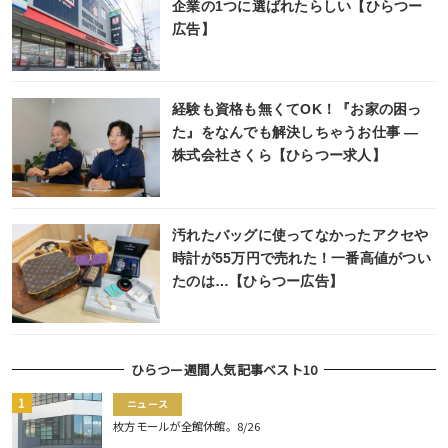
企業の1つに選ばれたらしい【ひらつー
広告】
経験も資格も無くてOK！『お家の困っ
た』をなんでも解決しちゃうお仕事 ―
株式会社さくら【ひらつー求人】
汚れたバッグに使ってなかったアクセや
時計が55万円で売れた！一番高値がつい
たのは…【ひらつー広告】
ひらつー週間人気記事ベスト10
ニュース
枚方モールが全館休館。8/26