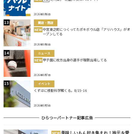
2026年8月6日
開店・閉店
中宮東之町につくってたポキボウル店「アリハウス」がオ
NEW
ープンしてる
2026年8月6日
ニュース
甲子園に枚方出身の選手が複数出場してる
NEW
2026年8月7日
イベント
くずはに移動科学館くる。8/15･16
2026年8月5日
ひらつーパートナー記事広告
美味しいもん好き集まれ！地元を愛
NEW