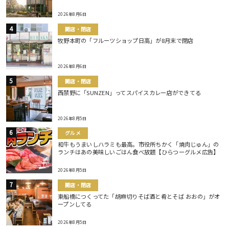
2026年8月6日
開店・閉店
牧野本町の「フルーツショップ日高」が8月末で閉店
2026年8月6日
開店・閉店
西禁野に「SUNZEN」ってスパイスカレー店ができてる
2026年8月5日
グルメ
和牛もうまいしハラミも最高。市役所ちかく「焼肉じゅん」の
ランチはあの美味しいごはん食べ放題【ひらつーグルメ広告】
2026年8月5日
開店・閉店
東船橋につくってた「胡麻切りそば酒と肴とそば おおの」がオ
ープンしてる
2026年8月5日