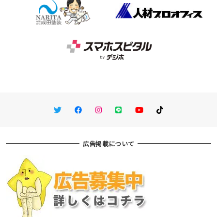
Twitter
Facebook
Instagram
LINE
You Tube
TikTok
広告掲載について