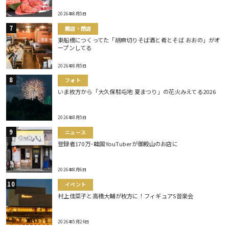
2026年8月5日
開店・閉店
東船橋につくってた「胡麻切りそば酒と肴とそば おおの」がオ
ープンしてる
2026年8月5日
フォト
いま枚方から「大久保駐屯地 夏まつり」の花火みえてる2026
2026年8月5日
ニュース
登録者170万･韓国YouTuberが御殿山のお店に
2026年8月6日
イベント
村上佳菜子と高橋大輔が枚方に！フィギュアS音楽会
2026年5月24日