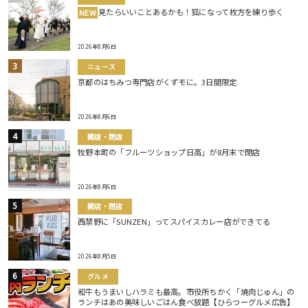
見たらいいことあるかも！狐になって枚方を練り歩く
NEW
2026年8月6日
ニュース
京都のはちみつ専門店がくずモに。3日間限定
2026年8月6日
開店・閉店
牧野本町の「フルーツショップ日高」が8月末で閉店
2026年8月6日
開店・閉店
西禁野に「SUNZEN」ってスパイスカレー店ができてる
2026年8月5日
グルメ
和牛もうまいしハラミも最高。市役所ちかく「焼肉じゅん」の
ランチはあの美味しいごはん食べ放題【ひらつーグルメ広告】