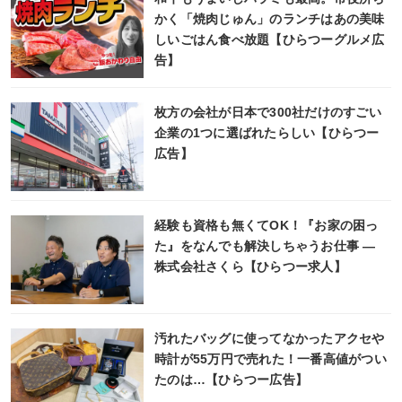
かく「焼肉じゅん」のランチはあの美味
しいごはん食べ放題【ひらつーグルメ広
告】
枚方の会社が日本で300社だけのすごい
企業の1つに選ばれたらしい【ひらつー
広告】
経験も資格も無くてOK！『お家の困っ
た』をなんでも解決しちゃうお仕事 ―
株式会社さくら【ひらつー求人】
汚れたバッグに使ってなかったアクセや
時計が55万円で売れた！一番高値がつい
たのは…【ひらつー広告】