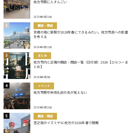
枚方市駅に人すんごい
2025年9月21日
開店・閉店
京橋の南に新駅が2028年春にできるみたい。枚方市民への影響
を考える
2026年4月11日
まとめ
枚方市内と近隣の開店・閉店一覧（日付順）2026【ひらつーま
とめ】
2026年8月3日
イベント
枚方市駅中央改札前の先が見えない
2025年9月21日
開店・閉店
宮之阪のイズミヤSC枚方が2026年春で閉館