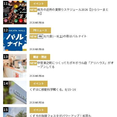
イベント
枚方の近所の夏祭りスケジュール2026【ひらつーまと
NEW
め】
2026年8月6日
PRニュース
8/7(金)・8(土)の夜はバルナイト
NEW
PR
2026年8月6日
開店・閉店
中宮東之町につくってたポキボウル店「アリハウス」がオ
NEW
ープンしてる
2026年8月6日
イベント
くずはに移動科学館くる。8/15･16
2026年8月5日
イベント
くずモの珈琲フェスタがパワーアップ！紅茶も