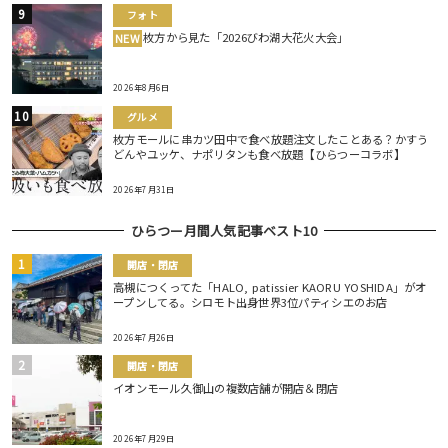
フォト
枚方から見た「2026びわ湖大花火大会」
NEW
2026年8月6日
グルメ
枚方モールに串カツ田中で食べ放題注文したことある？かすう
どんやユッケ、ナポリタンも食べ放題【ひらつーコラボ】
2026年7月31日
ひらつー月間人気記事ベスト10
開店・閉店
高槻につくってた「HALO, patissier KAORU YOSHIDA」がオ
ープンしてる。シロモト出身世界3位パティシエのお店
2026年7月26日
開店・閉店
イオンモール久御山の複数店舗が開店＆閉店
2026年7月29日