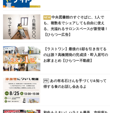
中央図書館のすぐそばに、1人で
NEW
も、複数名でシェアしても自由に使え
る、光溢れるサロンスペースが新登場！
【ひらつー広告】
【ラストワン】最後の1邸を引き当てる
のは誰？高橋開発の完成済・即入居可の
お家まとめ【ひらつー不動産】
あの有名石けんを手づくり&知って
PR
得する食のお話し会あるよ
和牛もうまいしハラミも最高。市役所ち