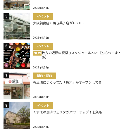
2026年8月2日
イベント
大阪初出店の焼き菓子店がT-SITEに
2026年8月1日
イベント
枚方の近所の夏祭りスケジュール2026【ひらつーまと
NEW
め】
2026年8月6日
開店・閉店
香里園につくってた「魚丼」がオープンしてる
2026年8月3日
イベント
くずモの珈琲フェスタがパワーアップ！紅茶も
2026年8月4日