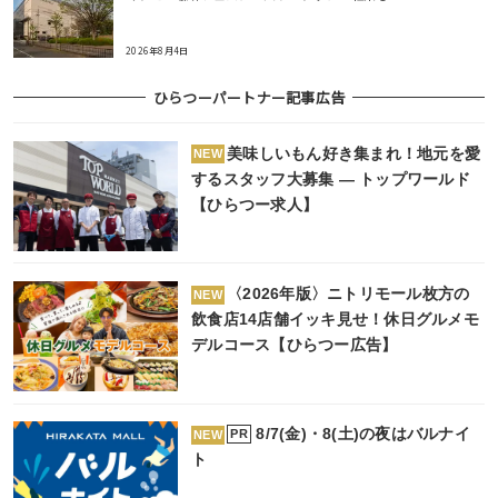
2026年8月4日
ひらつーパートナー記事広告
美味しいもん好き集まれ！地元を愛
NEW
するスタッフ大募集 ― トップワールド
【ひらつー求人】
〈2026年版〉ニトリモール枚方の
NEW
飲食店14店舗イッキ見せ！休日グルメモ
デルコース【ひらつー広告】
8/7(金)・8(土)の夜はバルナイ
PR
NEW
ト