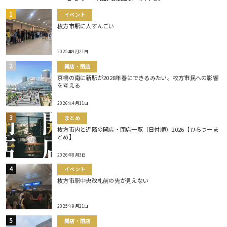
イベント
枚方市駅に人すんごい
2025年9月21日
開店・閉店
京橋の南に新駅が2028年春にできるみたい。枚方市民への影響
を考える
2026年4月11日
まとめ
枚方市内と近隣の開店・閉店一覧（日付順）2026【ひらつーま
とめ】
2026年8月3日
イベント
枚方市駅中央改札前の先が見えない
2025年9月21日
開店・閉店