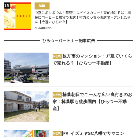
話題
中宮にポキボウル！禁野にスパイスカレー！東船橋にそば！楠
葉にコーヒーと雑貨のお店！枚方めっちゃお店オープンしたや
ん【今週のひらかた】
2026年8月7日
ひらつーパートナー記事広告
枚方市のマンション・戸建ていくら
NEW
で売れる？【ひらつー不動産】
楠葉朝日でこーんな広い庭付きのお
NEW
家！樟葉駅も徒歩圏内【ひらつー不動
産】
イズミヤSC八幡でサマコン
PR
NEW