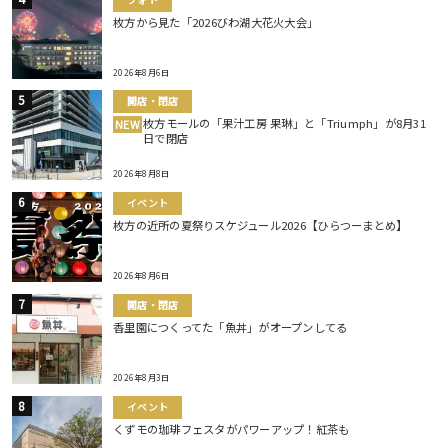
枚方から見た「2026びわ湖大花火大会」
2026年8月6日
開店・閉店
枚方モールの「果汁工房 果琳」と「Triumph」が8月31
NEW
日で閉店
2026年8月8日
イベント
枚方の近所の夏祭りスケジュール2026【ひらつーまとめ】
2026年8月6日
開店・閉店
香里園につくってた「魚丼」がオープンしてる
2026年8月3日
イベント
くずモの珈琲フェスタがパワーアップ！紅茶も