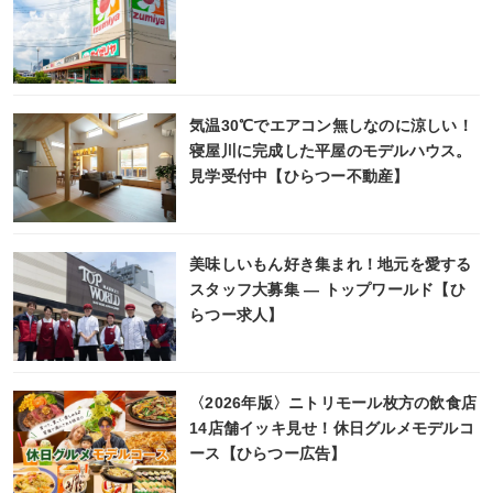
気温30℃でエアコン無しなのに涼しい！
寝屋川に完成した平屋のモデルハウス。
見学受付中【ひらつー不動産】
美味しいもん好き集まれ！地元を愛する
スタッフ大募集 ― トップワールド【ひ
らつー求人】
〈2026年版〉ニトリモール枚方の飲食店
14店舗イッキ見せ！休日グルメモデルコ
ース【ひらつー広告】