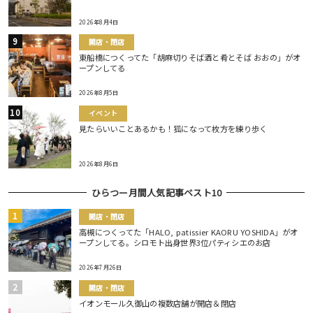
2026年8月4日
開店・閉店
東船橋につくってた「胡麻切りそば酒と肴とそば おおの」がオ
ープンしてる
2026年8月5日
イベント
見たらいいことあるかも！狐になって枚方を練り歩く
2026年8月6日
ひらつー月間人気記事ベスト10
開店・閉店
高槻につくってた「HALO, patissier KAORU YOSHIDA」がオ
ープンしてる。シロモト出身世界3位パティシエのお店
2026年7月26日
開店・閉店
イオンモール久御山の複数店舗が開店＆閉店