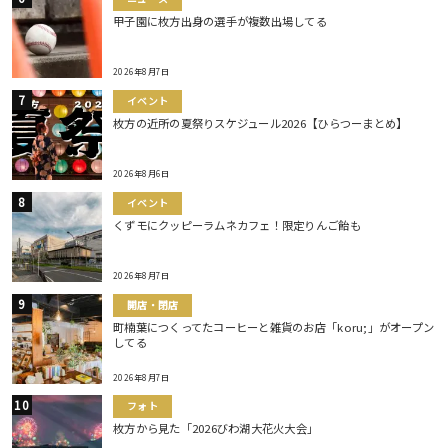
甲子園に枚方出身の選手が複数出場してる
2026年8月7日
イベント
枚方の近所の夏祭りスケジュール2026【ひらつーまとめ】
2026年8月6日
イベント
くずモにクッピーラムネカフェ！限定りんご飴も
2026年8月7日
開店・閉店
町楠葉につくってたコーヒーと雑貨のお店「koru;」がオープン
してる
2026年8月7日
フォト
枚方から見た「2026びわ湖大花火大会」