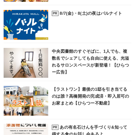
8/7(金)・8(土)の夜はバルナイト
PR
中央図書館のすぐそばに、1人でも、複
数名でシェアしても自由に使える、光溢
れるサロンスペースが新登場！【ひらつ
ー広告】
【ラストワン】最後の1邸を引き当てる
のは誰？高橋開発の完成済・即入居可の
お家まとめ【ひらつー不動産】
あの有名石けんを手づくり&知って
PR
得する食のお話し会あるよ