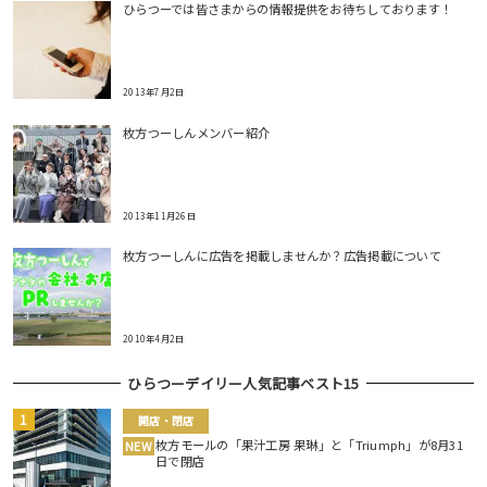
ひらつーでは皆さまからの情報提供をお待ちしております！
2013年7月2日
枚方つーしんメンバー紹介
2013年11月26日
枚方つーしんに広告を掲載しませんか？広告掲載について
2010年4月2日
ひらつーデイリー人気記事ベスト15
開店・閉店
枚方モールの「果汁工房 果琳」と「Triumph」が8月31
NEW
日で閉店