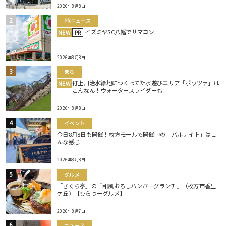
2026年8月8日
PRニュース
イズミヤSC八幡でサマコン
NEW
PR
2026年8月8日
まち
打上川治水緑地につくってた水遊びエリア「ポッツァ」は
NEW
こんなん！ウォータースライダーも
2026年8月8日
イベント
今日8月8日も開催！枚方モールで開催中の「バルナイト」はこ
んな感じ
2026年8月8日
グルメ
「さくら亭」の『和風おろしハンバーグランチ』（枚方市香里
ケ丘）【ひらつーグルメ】
2026年8月7日
ニュース