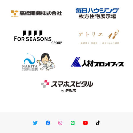
Twitter
Facebook
Instagram
LINE
You Tube
TikTok