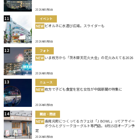
2026年8月6日
イベント
ビオルネに水遊び広場。スライダーも
NEW
2026年8月8日
フォト
いま枚方から「茨木辯天花火大会」の花火みえてる2026
NEW
2026年8月8日
ニュース
枚方で子ども食堂を営む女性が中国新聞の特集に
NEW
2026年8月8日
開店・閉店
長尾元町につくってるカフェは「J BOWL」ってアサイー
NEW
ボウルとグリークヨーグルト専門店。8月15日オープン予
定
2026年8月8日