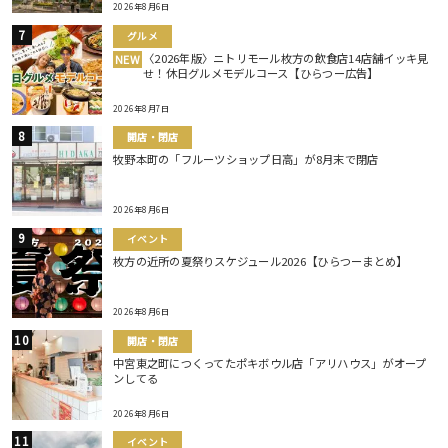
2026年8月6日
グルメ
〈2026年版〉ニトリモール枚方の飲食店14店舗イッキ見
NEW
せ！休日グルメモデルコース【ひらつー広告】
2026年8月7日
開店・閉店
牧野本町の「フルーツショップ日高」が8月末で閉店
2026年8月6日
イベント
枚方の近所の夏祭りスケジュール2026【ひらつーまとめ】
2026年8月6日
開店・閉店
中宮東之町につくってたポキボウル店「アリハウス」がオープ
ンしてる
2026年8月6日
イベント