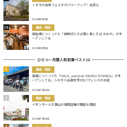
くずモの珈琲フェスタがパワーアップ！紅茶も
2026年8月4日
開店・閉店
東船橋につくってた「胡麻切りそば酒と肴とそば おおの」がオ
ープンしてる
2026年8月5日
ひらつー月間人気記事ベスト10
開店・閉店
高槻につくってた「HALO, patissier KAORU YOSHIDA」がオ
ープンしてる。シロモト出身世界3位パティシエのお店
2026年7月26日
開店・閉店
イオンモール久御山の複数店舗が開店＆閉店
2026年7月29日
ニュース