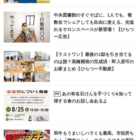
中央図書館のすぐそばに、1人でも、複
数名でシェアしても自由に使える、光溢
れるサロンスペースが新登場！【ひらつ
ー広告】
【ラストワン】最後の1邸を引き当てる
のは誰？高橋開発の完成済・即入居可の
お家まとめ【ひらつー不動産】
あの有名石けんを手づくり&知って
PR
得する食のお話し会あるよ
和牛もうまいしハラミも最高。市役所ち