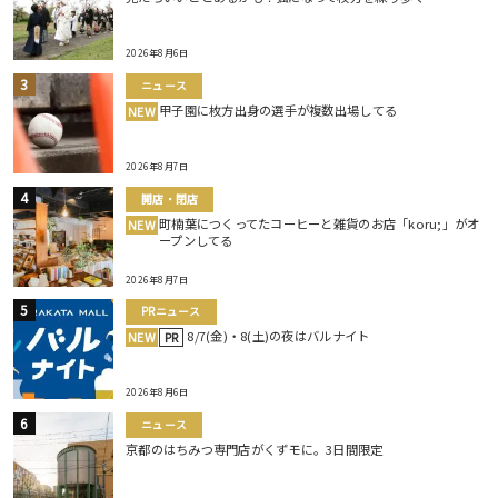
2026年8月6日
ニュース
甲子園に枚方出身の選手が複数出場してる
NEW
2026年8月7日
開店・閉店
町楠葉につくってたコーヒーと雑貨のお店「koru;」がオ
NEW
ープンしてる
2026年8月7日
PRニュース
8/7(金)・8(土)の夜はバルナイト
NEW
PR
2026年8月6日
ニュース
京都のはちみつ専門店がくずモに。3日間限定