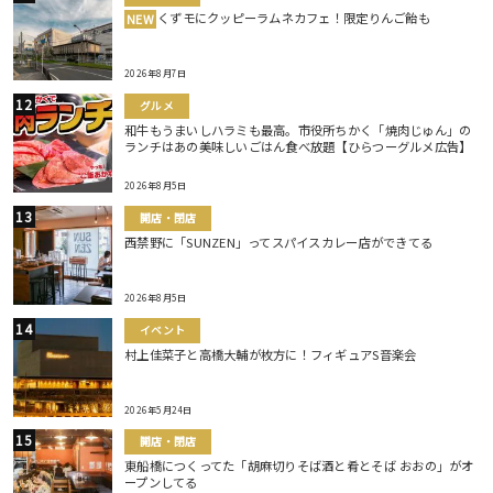
くずモにクッピーラムネカフェ！限定りんご飴も
NEW
2026年8月7日
グルメ
和牛もうまいしハラミも最高。市役所ちかく「焼肉じゅん」の
ランチはあの美味しいごはん食べ放題【ひらつーグルメ広告】
2026年8月5日
開店・閉店
西禁野に「SUNZEN」ってスパイスカレー店ができてる
2026年8月5日
イベント
村上佳菜子と高橋大輔が枚方に！フィギュアS音楽会
2026年5月24日
開店・閉店
東船橋につくってた「胡麻切りそば酒と肴とそば おおの」がオ
ープンしてる