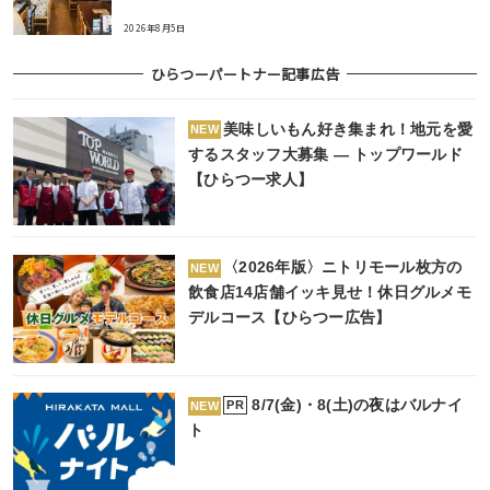
2026年8月5日
ひらつーパートナー記事広告
美味しいもん好き集まれ！地元を愛
NEW
するスタッフ大募集 ― トップワールド
【ひらつー求人】
〈2026年版〉ニトリモール枚方の
NEW
飲食店14店舗イッキ見せ！休日グルメモ
デルコース【ひらつー広告】
8/7(金)・8(土)の夜はバルナイ
PR
NEW
ト