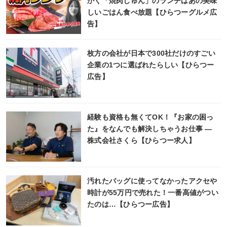
かく「焼肉じゅん」のランチはあの美味
しいごはん食べ放題【ひらつーグルメ広
告】
枚方の会社が日本で300社だけのすごい
企業の1つに選ばれたらしい【ひらつー
広告】
経験も資格も無くてOK！『お家の困っ
た』をなんでも解決しちゃうお仕事 ―
株式会社さくら【ひらつー求人】
汚れたバッグに使ってなかったアクセや
時計が55万円で売れた！一番高値がつい
たのは…【ひらつー広告】