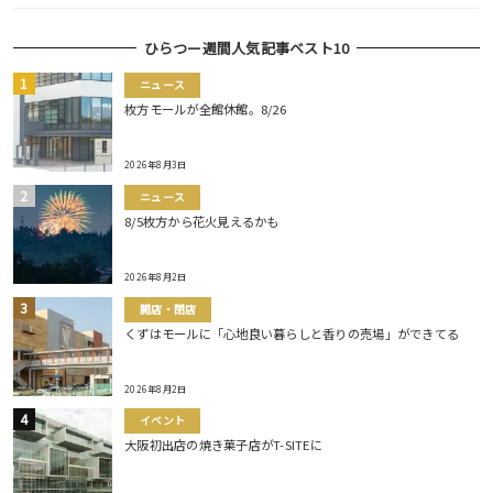
ひらつー週間人気記事ベスト10
ニュース
枚方モールが全館休館。8/26
2026年8月3日
ニュース
8/5枚方から花火見えるかも
2026年8月2日
開店・閉店
くずはモールに「心地良い暮らしと香りの売場」ができてる
2026年8月2日
イベント
大阪初出店の焼き菓子店がT-SITEに