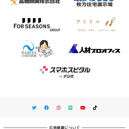
Twitter
Facebook
Instagram
LINE
You Tube
TikTok
広告掲載について