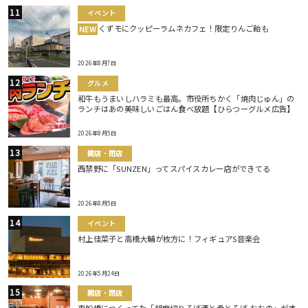
イベント
くずモにクッピーラムネカフェ！限定りんご飴も
NEW
2026年8月7日
グルメ
和牛もうまいしハラミも最高。市役所ちかく「焼肉じゅん」の
ランチはあの美味しいごはん食べ放題【ひらつーグルメ広告】
2026年8月5日
開店・閉店
西禁野に「SUNZEN」ってスパイスカレー店ができてる
2026年8月5日
イベント
村上佳菜子と高橋大輔が枚方に！フィギュアS音楽会
2026年5月24日
開店・閉店