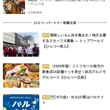
東船橋につくってた「胡麻切りそば酒と肴とそば おおの」がオ
ープンしてる
2026年8月5日
ひらつーパートナー記事広告
美味しいもん好き集まれ！地元を愛
NEW
するスタッフ大募集 ― トップワールド
【ひらつー求人】
〈2026年版〉ニトリモール枚方の
NEW
飲食店14店舗イッキ見せ！休日グルメモ
デルコース【ひらつー広告】
8/7(金)・8(土)の夜はバルナイ
PR
NEW
ト