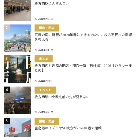
枚方市駅に人すんごい
2025年9月21日
開店・閉店
京橋の南に新駅が2028年春にできるみたい。枚方市民への影響
を考える
2026年4月11日
まとめ
枚方市内と近隣の開店・閉店一覧（日付順）2026【ひらつーま
とめ】
2026年8月3日
イベント
枚方市駅中央改札前の先が見えない
2025年9月21日
開店・閉店
宮之阪のイズミヤSC枚方が2026年春で閉館