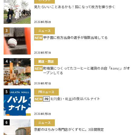
イベント
見たらいいことあるかも！狐になって枚方を練り歩く
2026年8月6日
ニュース
甲子園に枚方出身の選手が複数出場してる
NEW
2026年8月7日
開店・閉店
町楠葉につくってたコーヒーと雑貨のお店「koru;」がオ
NEW
ープンしてる
2026年8月7日
PRニュース
8/7(金)・8(土)の夜はバルナイト
NEW
PR
2026年8月6日
ニュース
京都のはちみつ専門店がくずモに。3日間限定