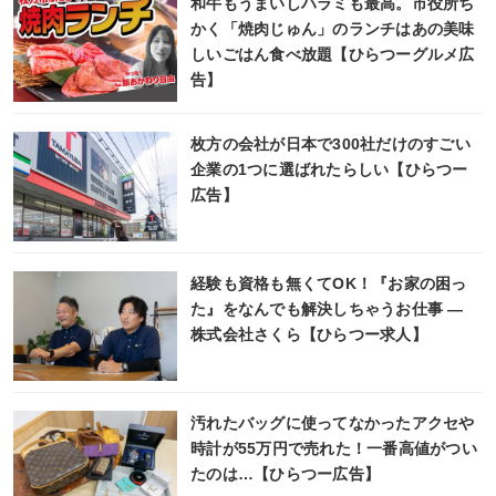
和牛もうまいしハラミも最高。市役所ち
かく「焼肉じゅん」のランチはあの美味
しいごはん食べ放題【ひらつーグルメ広
告】
枚方の会社が日本で300社だけのすごい
企業の1つに選ばれたらしい【ひらつー
広告】
経験も資格も無くてOK！『お家の困っ
た』をなんでも解決しちゃうお仕事 ―
株式会社さくら【ひらつー求人】
汚れたバッグに使ってなかったアクセや
時計が55万円で売れた！一番高値がつい
たのは…【ひらつー広告】