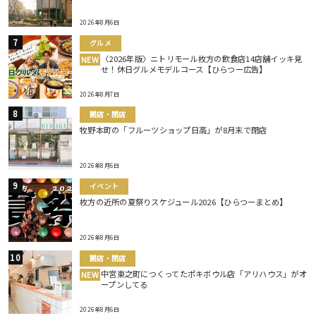
2026年8月6日
グルメ
〈2026年版〉ニトリモール枚方の飲食店14店舗イッキ見
NEW
せ！休日グルメモデルコース【ひらつー広告】
2026年8月7日
開店・閉店
牧野本町の「フルーツショップ日高」が8月末で閉店
2026年8月6日
イベント
枚方の近所の夏祭りスケジュール2026【ひらつーまとめ】
2026年8月6日
開店・閉店
中宮東之町につくってたポキボウル店「アリハウス」がオ
NEW
ープンしてる
2026年8月6日