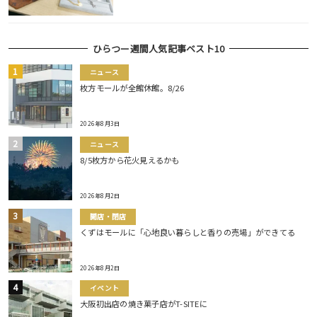
ひらつー週間人気記事ベスト10
ニュース
枚方モールが全館休館。8/26
2026年8月3日
ニュース
8/5枚方から花火見えるかも
2026年8月2日
開店・閉店
くずはモールに「心地良い暮らしと香りの売場」ができてる
2026年8月2日
イベント
大阪初出店の焼き菓子店がT-SITEに