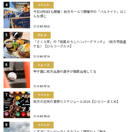
イベント
今日8月8日も開催！枚方モールで開催中の「バルナイト」はこ
んな感じ
2026年8月8日
グルメ
「さくら亭」の『和風おろしハンバーグランチ』（枚方市香里
ケ丘）【ひらつーグルメ】
2026年8月7日
ニュース
甲子園に枚方出身の選手が複数出場してる
2026年8月7日
イベント
枚方の近所の夏祭りスケジュール2026【ひらつーまとめ】
2026年8月6日
イベント
くずモにクッピーラムネカフェ！限定りんご飴も