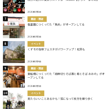
2026年8月6日
開店・閉店
香里園につくってた「魚丼」がオープンしてる
2026年8月3日
イベント
くずモの珈琲フェスタがパワーアップ！紅茶も
2026年8月4日
開店・閉店
東船橋につくってた「胡麻切りそば酒と肴とそば おおの」がオ
ープンしてる
2026年8月5日
イベント
見たらいいことあるかも！狐になって枚方を練り歩く