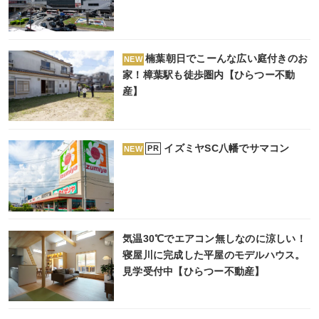
楠葉朝日でこーんな広い庭付きのお
NEW
家！樟葉駅も徒歩圏内【ひらつー不動
産】
イズミヤSC八幡でサマコン
PR
NEW
気温30℃でエアコン無しなのに涼しい！
寝屋川に完成した平屋のモデルハウス。
見学受付中【ひらつー不動産】