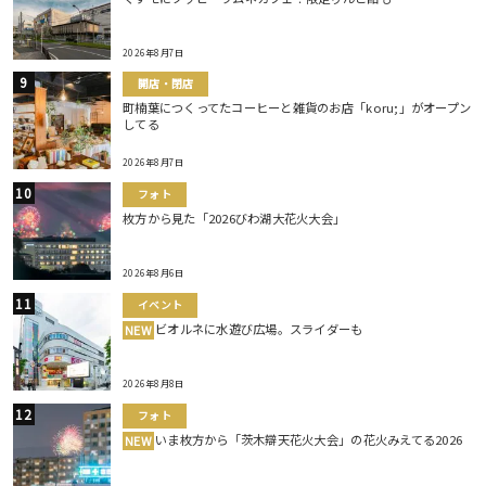
2026年8月7日
開店・閉店
町楠葉につくってたコーヒーと雑貨のお店「koru;」がオープン
してる
2026年8月7日
フォト
枚方から見た「2026びわ湖大花火大会」
2026年8月6日
イベント
ビオルネに水遊び広場。スライダーも
NEW
2026年8月8日
フォト
いま枚方から「茨木辯天花火大会」の花火みえてる2026
NEW