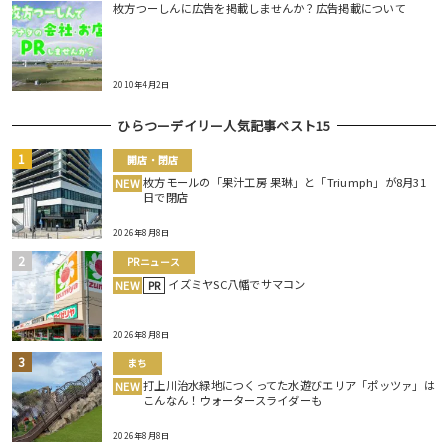
枚方つーしんに広告を掲載しませんか？広告掲載について
2010年4月2日
ひらつーデイリー人気記事ベスト15
開店・閉店
枚方モールの「果汁工房 果琳」と「Triumph」が8月31
NEW
日で閉店
2026年8月8日
PRニュース
イズミヤSC八幡でサマコン
NEW
PR
2026年8月8日
まち
打上川治水緑地につくってた水遊びエリア「ポッツァ」は
NEW
こんなん！ウォータースライダーも
2026年8月8日