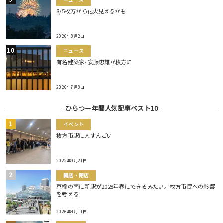
ニュース
8/5枚方から花火見えるかも
2026年8月2日
ニュース
有名建築家･安藤忠雄が枚方に
2026年7月8日
ひらつー年間人気記事ベスト10
イベント
枚方市駅に人すんごい
2025年9月21日
開店・閉店
京橋の南に新駅が2028年春にできるみたい。枚方市民への影響
を考える
2026年4月11日