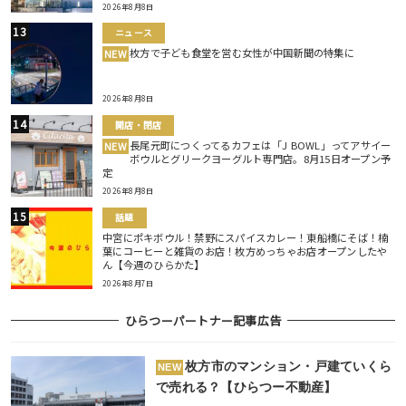
2026年8月8日
ニュース
枚方で子ども食堂を営む女性が中国新聞の特集に
NEW
2026年8月8日
開店・閉店
長尾元町につくってるカフェは「J BOWL」ってアサイー
NEW
ボウルとグリークヨーグルト専門店。8月15日オープン予
定
2026年8月8日
話題
中宮にポキボウル！禁野にスパイスカレー！東船橋にそば！楠
葉にコーヒーと雑貨のお店！枚方めっちゃお店オープンしたや
ん【今週のひらかた】
2026年8月7日
ひらつーパートナー記事広告
枚方市のマンション・戸建ていくら
NEW
で売れる？【ひらつー不動産】