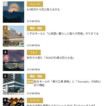
ニュース
8/5枚方から花火見えるかも
2026年8月2日
開店・閉店
くずはモールに「心地良い暮らしと香りの売場」ができてる
2026年8月2日
フォト
枚方から見た「2026びわ湖大花火大会」
2026年8月6日
開店・閉店
枚方モールの「果汁工房 果琳」と「Triumph」が8月31
NEW
日で閉店
2026年8月8日
イベント
枚方の近所の夏祭りスケジュール2026【ひらつーまとめ】