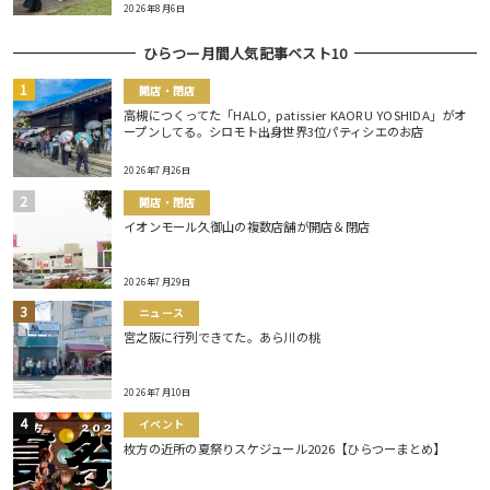
2026年8月6日
ひらつー月間人気記事ベスト10
開店・閉店
高槻につくってた「HALO, patissier KAORU YOSHIDA」がオ
ープンしてる。シロモト出身世界3位パティシエのお店
2026年7月26日
開店・閉店
イオンモール久御山の複数店舗が開店＆閉店
2026年7月29日
ニュース
宮之阪に行列できてた。あら川の桃
2026年7月10日
イベント
枚方の近所の夏祭りスケジュール2026【ひらつーまとめ】