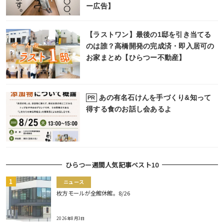
ー広告】
【ラストワン】最後の1邸を引き当てる
のは誰？高橋開発の完成済・即入居可の
お家まとめ【ひらつー不動産】
あの有名石けんを手づくり&知って
PR
得する食のお話し会あるよ
ひらつー週間人気記事ベスト10
ニュース
枚方モールが全館休館。8/26
2026年8月3日