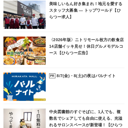
美味しいもん好き集まれ！地元を愛する
スタッフ大募集 ― トップワールド【ひ
らつー求人】
〈2026年版〉ニトリモール枚方の飲食店
14店舗イッキ見せ！休日グルメモデルコ
ース【ひらつー広告】
8/7(金)・8(土)の夜はバルナイト
PR
中央図書館のすぐそばに、1人でも、複
数名でシェアしても自由に使える、光溢
れるサロンスペースが新登場！【ひらつ