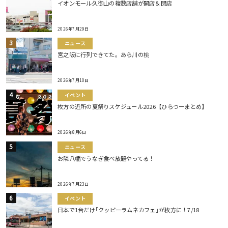
イオンモール久御山の複数店舗が開店＆閉店
2026年7月29日
ニュース
宮之阪に行列できてた。あら川の桃
2026年7月10日
イベント
枚方の近所の夏祭りスケジュール2026【ひらつーまとめ】
2026年8月6日
ニュース
お隣八幡でうなぎ食べ放題やってる！
2026年7月23日
イベント
日本で1台だけ｢クッピーラムネカフェ｣が枚方に！7/18