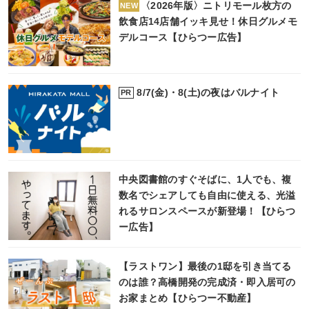
〈2026年版〉ニトリモール枚方の
NEW
飲食店14店舗イッキ見せ！休日グルメモ
デルコース【ひらつー広告】
8/7(金)・8(土)の夜はバルナイト
PR
中央図書館のすぐそばに、1人でも、複
数名でシェアしても自由に使える、光溢
れるサロンスペースが新登場！【ひらつ
ー広告】
【ラストワン】最後の1邸を引き当てる
のは誰？高橋開発の完成済・即入居可の
お家まとめ【ひらつー不動産】