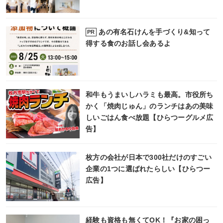
あの有名石けんを手づくり&知って
PR
得する食のお話し会あるよ
和牛もうまいしハラミも最高。市役所ち
かく「焼肉じゅん」のランチはあの美味
しいごはん食べ放題【ひらつーグルメ広
告】
枚方の会社が日本で300社だけのすごい
企業の1つに選ばれたらしい【ひらつー
広告】
経験も資格も無くてOK！『お家の困っ