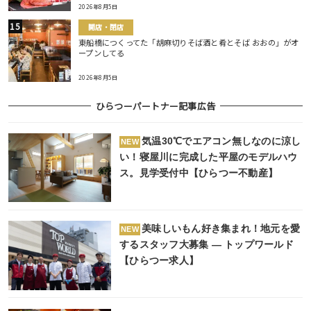
2026年8月5日
開店・閉店
東船橋につくってた「胡麻切りそば酒と肴とそば おおの」がオ
ープンしてる
2026年8月5日
ひらつーパートナー記事広告
気温30℃でエアコン無しなのに涼し
NEW
い！寝屋川に完成した平屋のモデルハウ
ス。見学受付中【ひらつー不動産】
美味しいもん好き集まれ！地元を愛
NEW
するスタッフ大募集 ― トップワールド
【ひらつー求人】