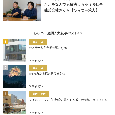
た』をなんでも解決しちゃうお仕事 ―
株式会社さくら【ひらつー求人】
ひらつー週間人気記事ベスト10
ニュース
枚方モールが全館休館。8/26
2026年8月3日
ニュース
8/5枚方から花火見えるかも
2026年8月2日
開店・閉店
くずはモールに「心地良い暮らしと香りの売場」ができてる
2026年8月2日