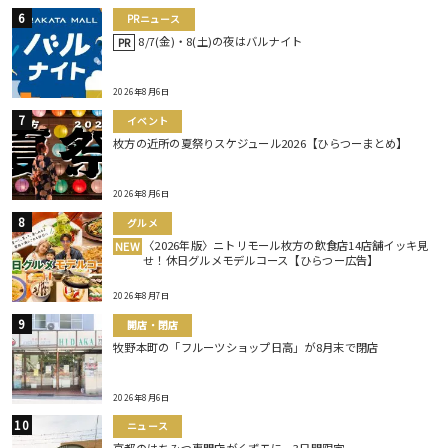
PRニュース
8/7(金)・8(土)の夜はバルナイト
PR
2026年8月6日
イベント
枚方の近所の夏祭りスケジュール2026【ひらつーまとめ】
2026年8月6日
グルメ
〈2026年版〉ニトリモール枚方の飲食店14店舗イッキ見
NEW
せ！休日グルメモデルコース【ひらつー広告】
2026年8月7日
開店・閉店
牧野本町の「フルーツショップ日高」が8月末で閉店
2026年8月6日
ニュース