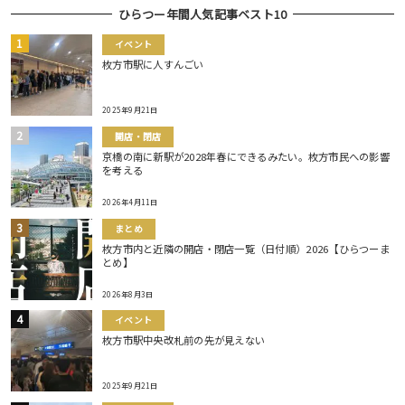
ひらつー年間人気記事ベスト10
イベント
枚方市駅に人すんごい
2025年9月21日
開店・閉店
京橋の南に新駅が2028年春にできるみたい。枚方市民への影響
を考える
2026年4月11日
まとめ
枚方市内と近隣の開店・閉店一覧（日付順）2026【ひらつーま
とめ】
2026年8月3日
イベント
枚方市駅中央改札前の先が見えない
2025年9月21日