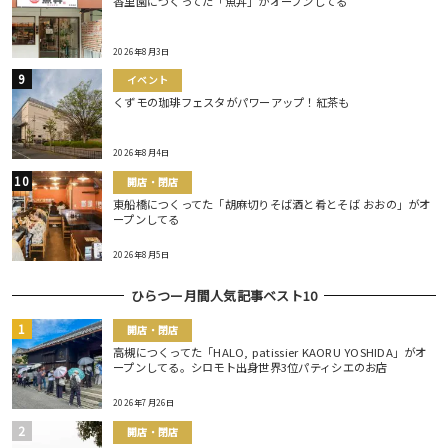
香里園につくってた「魚丼」がオープンしてる
2026年8月3日
イベント
くずモの珈琲フェスタがパワーアップ！紅茶も
2026年8月4日
開店・閉店
東船橋につくってた「胡麻切りそば酒と肴とそば おおの」がオ
ープンしてる
2026年8月5日
ひらつー月間人気記事ベスト10
開店・閉店
高槻につくってた「HALO, patissier KAORU YOSHIDA」がオ
ープンしてる。シロモト出身世界3位パティシエのお店
2026年7月26日
開店・閉店