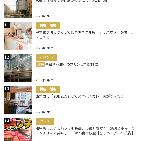
京都のはちみつ専門店がくずモに。3日間限定
2026年8月6日
開店・閉店
中宮東之町につくってたポキボウル店「アリハウス」がオープ
ンしてる
2026年8月6日
イベント
全国津々浦々のプリンがT-SITEに
NEW
2026年8月7日
開店・閉店
西禁野に「SUNZEN」ってスパイスカレー店ができてる
2026年8月5日
グルメ
和牛もうまいしハラミも最高。市役所ちかく「焼肉じゅん」の
ランチはあの美味しいごはん食べ放題【ひらつーグルメ広告】