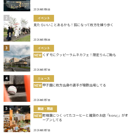
2026年8月6日
イベント
見たらいいことあるかも！狐になって枚方を練り歩く
2026年8月6日
イベント
くずモにクッピーラムネカフェ！限定りんご飴も
NEW
2026年8月7日
ニュース
甲子園に枚方出身の選手が複数出場してる
NEW
2026年8月7日
開店・閉店
町楠葉につくってたコーヒーと雑貨のお店「koru;」がオ
NEW
ープンしてる
2026年8月7日