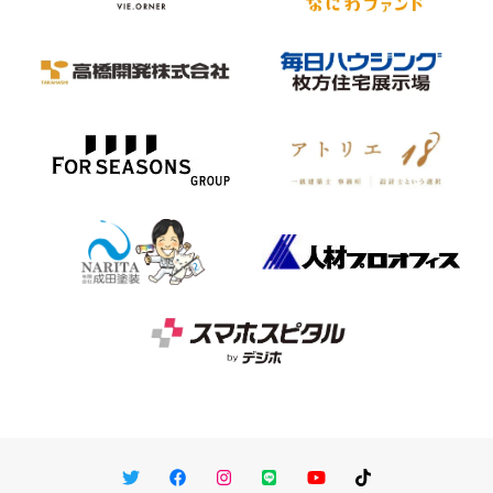
Twitter
Facebook
Instagram
LINE
You Tube
TikTok