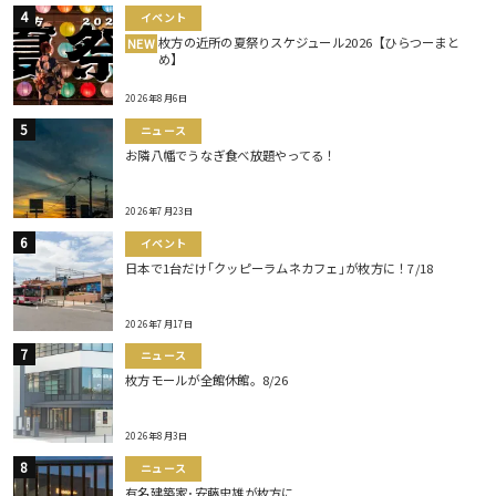
イベント
枚方の近所の夏祭りスケジュール2026【ひらつーまと
NEW
め】
2026年8月6日
ニュース
お隣八幡でうなぎ食べ放題やってる！
2026年7月23日
イベント
日本で1台だけ｢クッピーラムネカフェ｣が枚方に！7/18
2026年7月17日
ニュース
枚方モールが全館休館。8/26
2026年8月3日
ニュース
有名建築家･安藤忠雄が枚方に