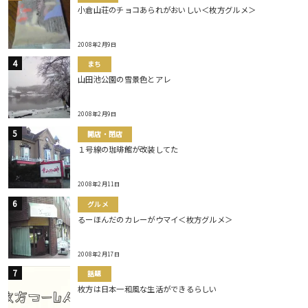
小倉山荘のチョコあられがおいしい＜枚方グルメ＞
2008年2月9日
まち
山田池公園の雪景色とアレ
2008年2月9日
開店・閉店
１号線の珈琲館が改装してた
2008年2月11日
グルメ
るーほんだのカレーがウマイ＜枚方グルメ＞
2008年2月17日
話題
枚方は日本一和風な生活ができるらしい