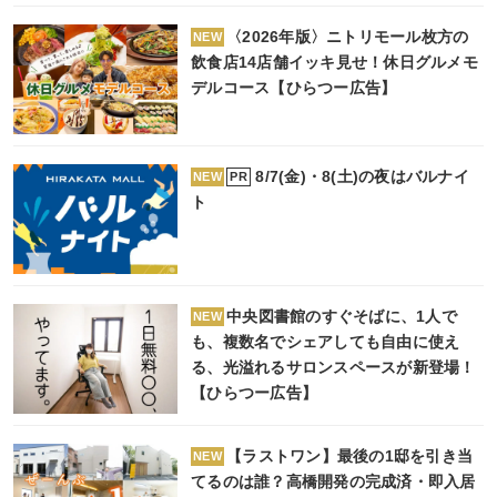
〈2026年版〉ニトリモール枚方の
NEW
飲食店14店舗イッキ見せ！休日グルメモ
デルコース【ひらつー広告】
8/7(金)・8(土)の夜はバルナイ
PR
NEW
ト
中央図書館のすぐそばに、1人で
NEW
も、複数名でシェアしても自由に使え
る、光溢れるサロンスペースが新登場！
【ひらつー広告】
【ラストワン】最後の1邸を引き当
NEW
てるのは誰？高橋開発の完成済・即入居