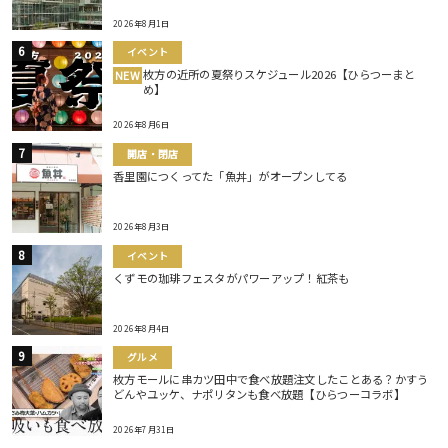
2026年8月1日
イベント
枚方の近所の夏祭りスケジュール2026【ひらつーまと
NEW
め】
2026年8月6日
開店・閉店
香里園につくってた「魚丼」がオープンしてる
2026年8月3日
イベント
くずモの珈琲フェスタがパワーアップ！紅茶も
2026年8月4日
グルメ
枚方モールに串カツ田中で食べ放題注文したことある？かすう
どんやユッケ、ナポリタンも食べ放題【ひらつーコラボ】
2026年7月31日