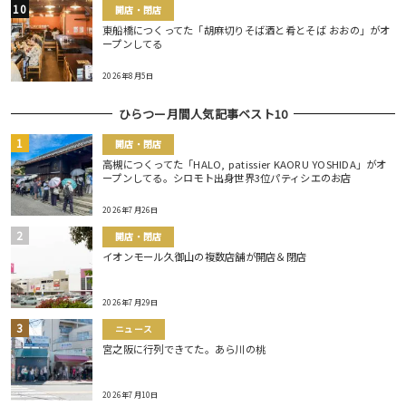
開店・閉店
東船橋につくってた「胡麻切りそば酒と肴とそば おおの」がオ
ープンしてる
2026年8月5日
ひらつー月間人気記事ベスト10
開店・閉店
高槻につくってた「HALO, patissier KAORU YOSHIDA」がオ
ープンしてる。シロモト出身世界3位パティシエのお店
2026年7月26日
開店・閉店
イオンモール久御山の複数店舗が開店＆閉店
2026年7月29日
ニュース
宮之阪に行列できてた。あら川の桃
2026年7月10日