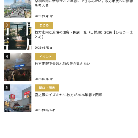
京橋の南に新駅が2028年春にできるみたい。枚方市民への影響
を考える
2026年4月11日
まとめ
枚方市内と近隣の開店・閉店一覧（日付順）2026【ひらつーま
とめ】
2026年8月3日
イベント
枚方市駅中央改札前の先が見えない
2025年9月21日
開店・閉店
宮之阪のイズミヤSC枚方が2026年春で閉館
2025年10月24日