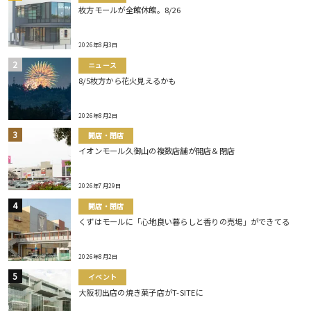
枚方モールが全館休館。8/26
2026年8月3日
ニュース
8/5枚方から花火見えるかも
2026年8月2日
開店・閉店
イオンモール久御山の複数店舗が開店＆閉店
2026年7月29日
開店・閉店
くずはモールに「心地良い暮らしと香りの売場」ができてる
2026年8月2日
イベント
大阪初出店の焼き菓子店がT-SITEに