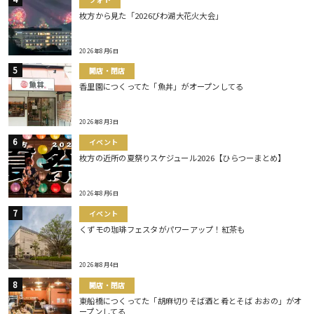
枚方から見た「2026びわ湖大花火大会」
2026年8月6日
開店・閉店
香里園につくってた「魚丼」がオープンしてる
2026年8月3日
イベント
枚方の近所の夏祭りスケジュール2026【ひらつーまとめ】
2026年8月6日
イベント
くずモの珈琲フェスタがパワーアップ！紅茶も
2026年8月4日
開店・閉店
東船橋につくってた「胡麻切りそば酒と肴とそば おおの」がオ
ープンしてる