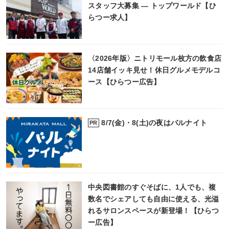
スタッフ大募集 ― トップワールド【ひ
らつー求人】
〈2026年版〉ニトリモール枚方の飲食店
14店舗イッキ見せ！休日グルメモデルコ
ース【ひらつー広告】
8/7(金)・8(土)の夜はバルナイト
PR
中央図書館のすぐそばに、1人でも、複
数名でシェアしても自由に使える、光溢
れるサロンスペースが新登場！【ひらつ
ー広告】