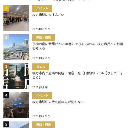
イベント
枚方市駅に人すんごい
2025年9月21日
開店・閉店
京橋の南に新駅が2028年春にできるみたい。枚方市民への影響
を考える
2026年4月11日
まとめ
枚方市内と近隣の開店・閉店一覧（日付順）2026【ひらつーま
とめ】
2026年8月3日
イベント
枚方市駅中央改札前の先が見えない
2025年9月21日
開店・閉店