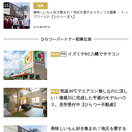
広告
美味しいもん好き集まれ！地元を愛するスタッフ大募集 ― トッ
プワールド【ひらつー求人】
2026年8月7日
ひらつーパートナー記事広告
イズミヤSC八幡でサマコン
PR
NEW
気温30℃でエアコン無しなのに涼し
NEW
い！寝屋川に完成した平屋のモデルハウ
ス。見学受付中【ひらつー不動産】
美味しいもん好き集まれ！地元を愛する