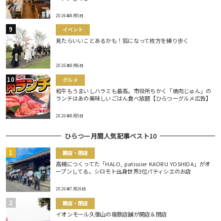
2026年8月5日
イベント
見たらいいことあるかも！狐になって枚方を練り歩く
2026年8月6日
グルメ
和牛もうまいしハラミも最高。市役所ちかく「焼肉じゅん」の
ランチはあの美味しいごはん食べ放題【ひらつーグルメ広告】
2026年8月5日
ひらつー月間人気記事ベスト10
開店・閉店
高槻につくってた「HALO, patissier KAORU YOSHIDA」がオ
ープンしてる。シロモト出身世界3位パティシエのお店
2026年7月26日
開店・閉店
イオンモール久御山の複数店舗が開店＆閉店