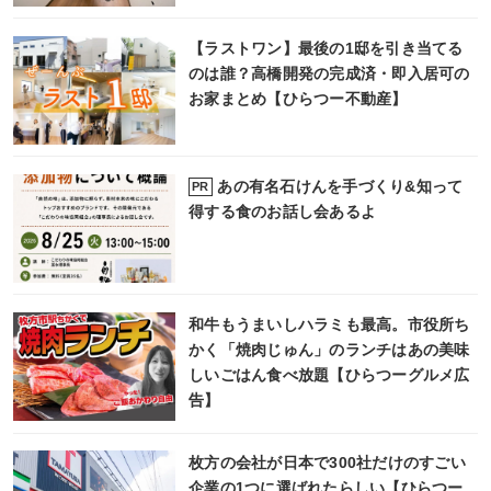
【ラストワン】最後の1邸を引き当てる
のは誰？高橋開発の完成済・即入居可の
お家まとめ【ひらつー不動産】
あの有名石けんを手づくり&知って
PR
得する食のお話し会あるよ
和牛もうまいしハラミも最高。市役所ち
かく「焼肉じゅん」のランチはあの美味
しいごはん食べ放題【ひらつーグルメ広
告】
枚方の会社が日本で300社だけのすごい
企業の1つに選ばれたらしい【ひらつー