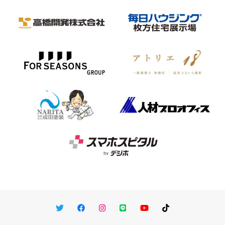
Twitter
Facebook
Instagram
LINE
You Tube
TikTok