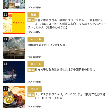
2026年8月8日
話題
中宮にポキボウル！禁野にスパイスカレー！東船橋にそ
NEW
ば！楠葉にコーヒーと雑貨のお店！枚方めっちゃお店オー
プンしたやん【今週のひらかた】
2026年8月7日
イベント
全国津々浦々のプリンがT-SITEに
2026年8月7日
ニュース
枚方で子ども食堂を営む女性が中国新聞の特集に
NEW
2026年8月8日
グルメ
「ナマステダワラギリ」の『Cランチ』（枚方市牧野下島
NEW
町）【ひらつーグルメ】
2026年8月8日