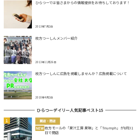
ひらつーでは皆さまからの情報提供をお待ちしております！
2013年7月2日
枚方つーしんメンバー紹介
2013年11月26日
枚方つーしんに広告を掲載しませんか？広告掲載について
2010年4月2日
ひらつーデイリー人気記事ベスト15
開店・閉店
枚方モールの「果汁工房 果琳」と「Triumph」が8月31
NEW
日で閉店