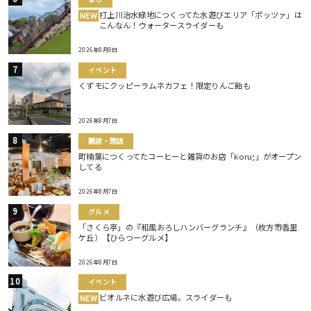
打上川治水緑地につくってた水遊びエリア「ポッツァ」は
NEW
こんなん！ウォータースライダーも
2026年8月8日
イベント
くずモにクッピーラムネカフェ！限定りんご飴も
2026年8月7日
開店・閉店
町楠葉につくってたコーヒーと雑貨のお店「koru;」がオープン
してる
2026年8月7日
グルメ
「さくら亭」の『和風おろしハンバーグランチ』（枚方市香里
ケ丘）【ひらつーグルメ】
2026年8月7日
イベント
ビオルネに水遊び広場。スライダーも
NEW