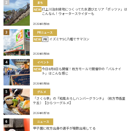
まち
打上川治水緑地につくってた水遊びエリア「ポッツァ」は
NEW
こんなん！ウォータースライダーも
2026年8月8日
PRニュース
イズミヤSC八幡でサマコン
NEW
PR
2026年8月8日
イベント
今日8月8日も開催！枚方モールで開催中の「バルナイ
NEW
ト」はこんな感じ
2026年8月8日
グルメ
「さくら亭」の『和風おろしハンバーグランチ』（枚方市香里
ケ丘）【ひらつーグルメ】
2026年8月7日
ニュース
甲子園に枚方出身の選手が複数出場してる