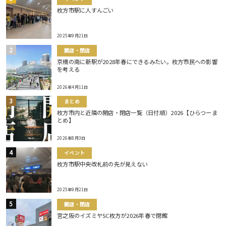
枚方市駅に人すんごい
2025年9月21日
開店・閉店
京橋の南に新駅が2028年春にできるみたい。枚方市民への影響
を考える
2026年4月11日
まとめ
枚方市内と近隣の開店・閉店一覧（日付順）2026【ひらつーま
とめ】
2026年8月3日
イベント
枚方市駅中央改札前の先が見えない
2025年9月21日
開店・閉店
宮之阪のイズミヤSC枚方が2026年春で閉館