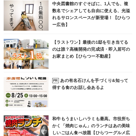
中央図書館のすぐそばに、1人でも、複
数名でシェアしても自由に使える、光溢
れるサロンスペースが新登場！【ひらつ
ー広告】
【ラストワン】最後の1邸を引き当てる
のは誰？高橋開発の完成済・即入居可の
お家まとめ【ひらつー不動産】
あの有名石けんを手づくり&知って
PR
得する食のお話し会あるよ
和牛もうまいしハラミも最高。市役所ち
かく「焼肉じゅん」のランチはあの美味
しいごはん食べ放題【ひらつーグルメ広