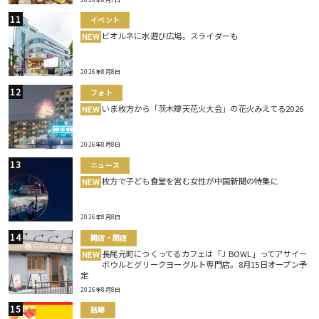
イベント
ビオルネに水遊び広場。スライダーも
NEW
2026年8月8日
フォト
いま枚方から「茨木辯天花火大会」の花火みえてる2026
NEW
2026年8月8日
ニュース
枚方で子ども食堂を営む女性が中国新聞の特集に
NEW
2026年8月8日
開店・閉店
長尾元町につくってるカフェは「J BOWL」ってアサイー
NEW
ボウルとグリークヨーグルト専門店。8月15日オープン予
定
2026年8月8日
話題