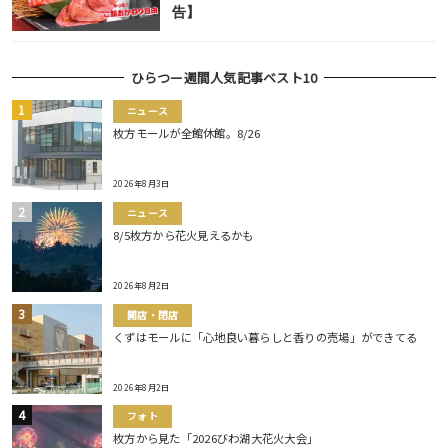
告】
ひらつー週間人気記事ベスト10
ニュース
枚方モールが全館休館。8/26
2026年8月3日
ニュース
8/5枚方から花火見えるかも
2026年8月2日
開店・閉店
くずはモールに「心地良い暮らしと香りの売場」ができてる
2026年8月2日
フォト
枚方から見た「2026びわ湖大花火大会」