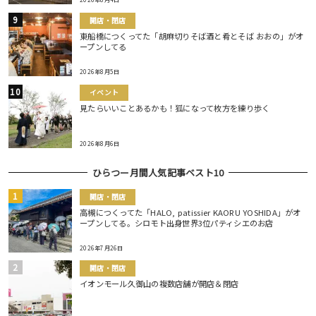
開店・閉店
東船橋につくってた「胡麻切りそば酒と肴とそば おおの」がオ
ープンしてる
2026年8月5日
イベント
見たらいいことあるかも！狐になって枚方を練り歩く
2026年8月6日
ひらつー月間人気記事ベスト10
開店・閉店
高槻につくってた「HALO, patissier KAORU YOSHIDA」がオ
ープンしてる。シロモト出身世界3位パティシエのお店
2026年7月26日
開店・閉店
イオンモール久御山の複数店舗が開店＆閉店