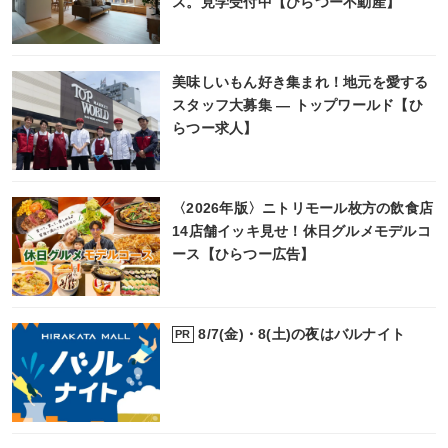
ス。見学受付中【ひらつー不動産】
美味しいもん好き集まれ！地元を愛する
スタッフ大募集 ― トップワールド【ひ
らつー求人】
〈2026年版〉ニトリモール枚方の飲食店
14店舗イッキ見せ！休日グルメモデルコ
ース【ひらつー広告】
8/7(金)・8(土)の夜はバルナイト
PR