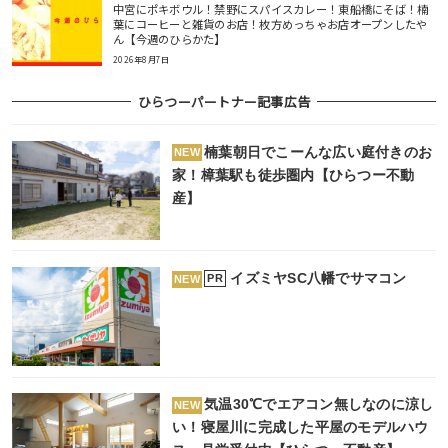
中宮にポキボウル！禁野にスパイスカレー！東船橋にそば！楠
葉にコーヒーと雑貨のお店！枚方めっちゃお店オープンしたや
ん【今週のひらかた】
2026年8月7日
ひらつーパートナー記事広告
楠葉朝日でこーんな広い庭付きのお
NEW
家！樟葉駅も徒歩圏内【ひらつー不動
産】
イズミヤSC八幡でサマコン
PR
NEW
気温30℃でエアコン無しなのに涼し
NEW
い！寝屋川に完成した平屋のモデルハウ