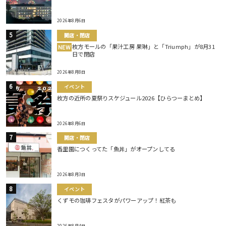
2026年8月6日
開店・閉店
枚方モールの「果汁工房 果琳」と「Triumph」が8月31
NEW
日で閉店
2026年8月8日
イベント
枚方の近所の夏祭りスケジュール2026【ひらつーまとめ】
2026年8月6日
開店・閉店
香里園につくってた「魚丼」がオープンしてる
2026年8月3日
イベント
くずモの珈琲フェスタがパワーアップ！紅茶も
2026年8月4日