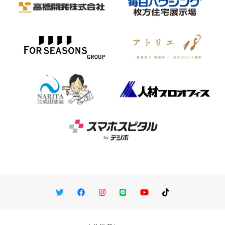
Twitter
Facebook
Instagram
LINE
You Tube
TikTok