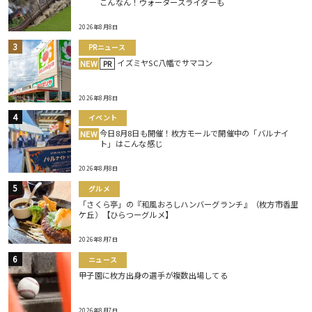
こんなん！ウォータースライダーも
2026年8月8日
PRニュース
イズミヤSC八幡でサマコン
NEW
PR
2026年8月8日
イベント
今日8月8日も開催！枚方モールで開催中の「バルナイ
NEW
ト」はこんな感じ
2026年8月8日
グルメ
「さくら亭」の『和風おろしハンバーグランチ』（枚方市香里
ケ丘）【ひらつーグルメ】
2026年8月7日
ニュース
甲子園に枚方出身の選手が複数出場してる
2026年8月7日