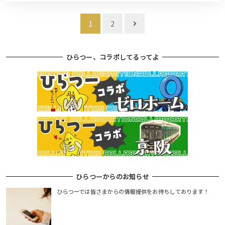
投
1
2
稿
ナ
ひらつー、コラボしてるってよ
ビ
ゲ
ー
シ
ョ
ン
ひらつーからのお知らせ
ひらつーでは皆さまからの情報提供をお待ちしております！