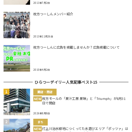
2013年7月2日
枚方つーしんメンバー紹介
2013年11月26日
枚方つーしんに広告を掲載しませんか？広告掲載について
2010年4月2日
ひらつーデイリー人気記事ベスト15
開店・閉店
枚方モールの「果汁工房 果琳」と「Triumph」が8月31
NEW
日で閉店
2026年8月8日
まち
打上川治水緑地につくってた水遊びエリア「ポッツァ」は
NEW