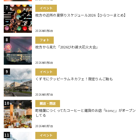
イベント
枚方の近所の夏祭りスケジュール2026【ひらつーまとめ】
2026年8月6日
フォト
枚方から見た「2026びわ湖大花火大会」
2026年8月6日
イベント
くずモにクッピーラムネカフェ！限定りんご飴も
2026年8月7日
開店・閉店
町楠葉につくってたコーヒーと雑貨のお店「koru;」がオープン
してる
2026年8月7日
イベント