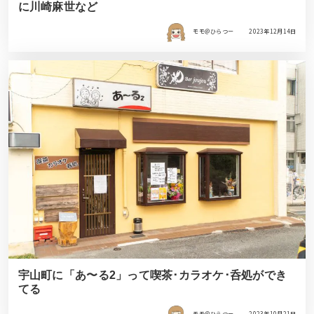
に川崎麻世など
モモ＠ひらつー
2023年12月14日
宇山町に「あ〜る2」って喫茶･カラオケ･呑処ができ
てる
モモ＠ひらつー
2023年10月21日