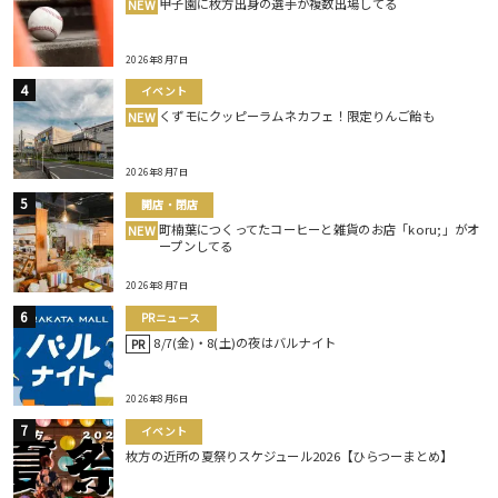
甲子園に枚方出身の選手が複数出場してる
NEW
2026年8月7日
イベント
くずモにクッピーラムネカフェ！限定りんご飴も
NEW
2026年8月7日
開店・閉店
町楠葉につくってたコーヒーと雑貨のお店「koru;」がオ
NEW
ープンしてる
2026年8月7日
PRニュース
8/7(金)・8(土)の夜はバルナイト
PR
2026年8月6日
イベント
枚方の近所の夏祭りスケジュール2026【ひらつーまとめ】