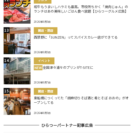
和牛もうまいしハラミも最高。市役所ちかく「焼肉じゅん」の
ランチはあの美味しいごはん食べ放題【ひらつーグルメ広告】
2026年8月5日
開店・閉店
西禁野に「SUNZEN」ってスパイスカレー店ができてる
2026年8月5日
イベント
全国津々浦々のプリンがT-SITEに
NEW
2026年8月7日
開店・閉店
東船橋につくってた「胡麻切りそば酒と肴とそば おおの」がオ
ープンしてる
2026年8月5日
ひらつーパートナー記事広告