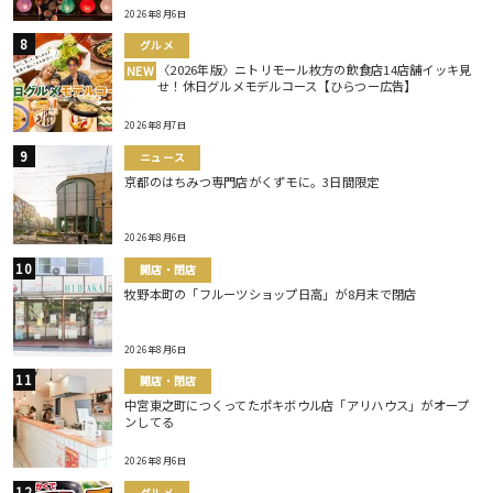
2026年8月6日
グルメ
〈2026年版〉ニトリモール枚方の飲食店14店舗イッキ見
NEW
せ！休日グルメモデルコース【ひらつー広告】
2026年8月7日
ニュース
京都のはちみつ専門店がくずモに。3日間限定
2026年8月6日
開店・閉店
牧野本町の「フルーツショップ日高」が8月末で閉店
2026年8月6日
開店・閉店
中宮東之町につくってたポキボウル店「アリハウス」がオープ
ンしてる
2026年8月6日
グルメ