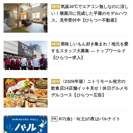
気温30℃でエアコン無しなのに涼し
NEW
い！寝屋川に完成した平屋のモデルハウ
ス。見学受付中【ひらつー不動産】
美味しいもん好き集まれ！地元を愛
NEW
するスタッフ大募集 ― トップワールド
【ひらつー求人】
〈2026年版〉ニトリモール枚方の
NEW
飲食店14店舗イッキ見せ！休日グルメモ
デルコース【ひらつー広告】
8/7(金)・8(土)の夜はバルナイト
PR