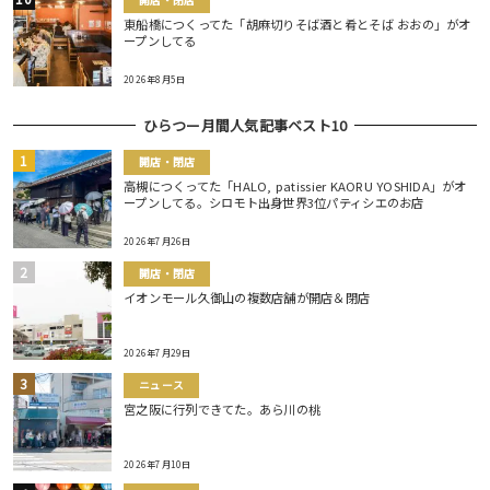
開店・閉店
東船橋につくってた「胡麻切りそば酒と肴とそば おおの」がオ
ープンしてる
2026年8月5日
ひらつー月間人気記事ベスト10
開店・閉店
高槻につくってた「HALO, patissier KAORU YOSHIDA」がオ
ープンしてる。シロモト出身世界3位パティシエのお店
2026年7月26日
開店・閉店
イオンモール久御山の複数店舗が開店＆閉店
2026年7月29日
ニュース
宮之阪に行列できてた。あら川の桃
2026年7月10日