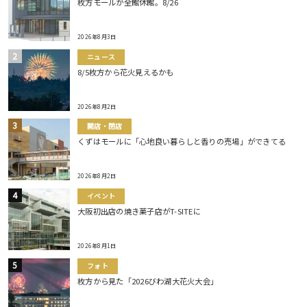
枚方モールが全館休館。8/26
2026年8月3日
ニュース
8/5枚方から花火見えるかも
2026年8月2日
開店・閉店
くずはモールに「心地良い暮らしと香りの売場」ができてる
2026年8月2日
イベント
大阪初出店の焼き菓子店がT-SITEに
2026年8月1日
フォト
枚方から見た「2026びわ湖大花火大会」