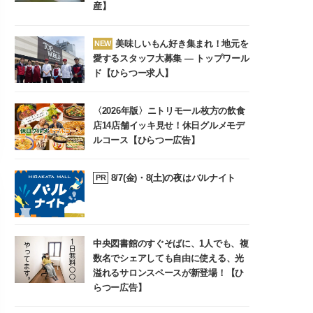
産】
美味しいもん好き集まれ！地元を
NEW
愛するスタッフ大募集 ― トップワール
ド【ひらつー求人】
〈2026年版〉ニトリモール枚方の飲食
店14店舗イッキ見せ！休日グルメモデ
ルコース【ひらつー広告】
8/7(金)・8(土)の夜はバルナイト
PR
中央図書館のすぐそばに、1人でも、複
数名でシェアしても自由に使える、光
溢れるサロンスペースが新登場！【ひ
らつー広告】