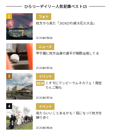
ひらつーデイリー人気記事ベスト15
フォト
枚方から見た「2026びわ湖大花火大会」
2026年8月6日
ニュース
甲子園に枚方出身の選手が複数出場してる
2026年8月7日
イベント
くずモにクッピーラムネカフェ！限定
NEW
りんご飴も
2026年8月7日
イベント
見たらいいことあるかも！狐になって枚方を
練り歩く
2026年8月6日