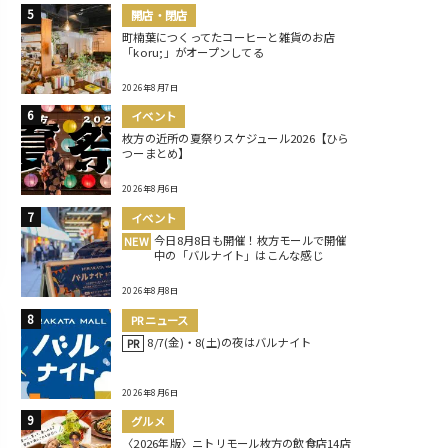
開店・閉店
町楠葉につくってたコーヒーと雑貨のお店
「koru;」がオープンしてる
2026年8月7日
イベント
枚方の近所の夏祭りスケジュール2026【ひら
つーまとめ】
2026年8月6日
イベント
今日8月8日も開催！枚方モールで開催
NEW
中の「バルナイト」はこんな感じ
2026年8月8日
PRニュース
8/7(金)・8(土)の夜はバルナイト
PR
2026年8月6日
グルメ
〈2026年版〉ニトリモール枚方の飲食店14店