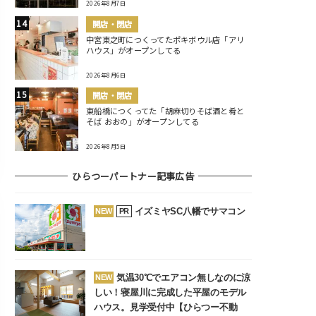
2026年8月7日
開店・閉店
中宮東之町につくってたポキボウル店「アリ
ハウス」がオープンしてる
2026年8月6日
開店・閉店
東船橋につくってた「胡麻切りそば酒と肴と
そば おおの」がオープンしてる
2026年8月5日
ひらつーパートナー記事広告
イズミヤSC八幡でサマコン
NEW
PR
気温30℃でエアコン無しなのに涼
NEW
しい！寝屋川に完成した平屋のモデル
ハウス。見学受付中【ひらつー不動