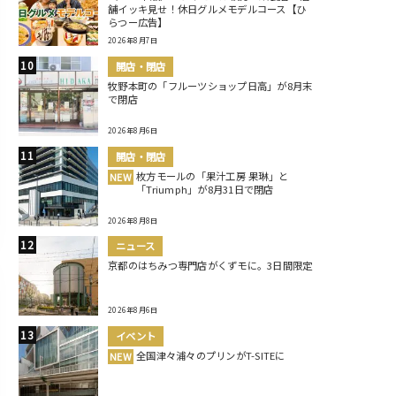
舗イッキ見せ！休日グルメモデルコース【ひ
らつー広告】
2026年8月7日
開店・閉店
牧野本町の「フルーツショップ日高」が8月末
で閉店
2026年8月6日
開店・閉店
枚方モールの「果汁工房 果琳」と
NEW
「Triumph」が8月31日で閉店
2026年8月8日
ニュース
京都のはちみつ専門店がくずモに。3日間限定
2026年8月6日
イベント
全国津々浦々のプリンがT-SITEに
NEW