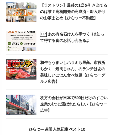
【ラストワン】最後の1邸を引き当てる
のは誰？高橋開発の完成済・即入居可
のお家まとめ【ひらつー不動産】
あの有名石けんを手づくり&知っ
PR
て得する食のお話し会あるよ
和牛もうまいしハラミも最高。市役所
ちかく「焼肉じゅん」のランチはあの
美味しいごはん食べ放題【ひらつーグ
ルメ広告】
枚方の会社が日本で300社だけのすごい
企業の1つに選ばれたらしい【ひらつー
広告】
ひらつー週間人気記事ベスト10